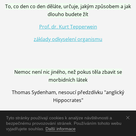
To, co den co den děláte, určuje, jakým způsobem a jak
dlouho budete žít
Prof. dr. Kurt Tepperwein
základy odkyselení organismu
Nemoc není nic jiného, než pokus těla zbavit se
morbidních látek
Thomas Sydenham, nesoucí předzdívku "anglický
Hippocrates"
Tyto stránky používají cookies k analýze návštěvnosti a
bezpečnému provozování stránek. Používáním tohoto webu
vyjadřujete souhlas.
Další informace
Nemoc je vyléčena jen pomocí Přírody, neutralizací a