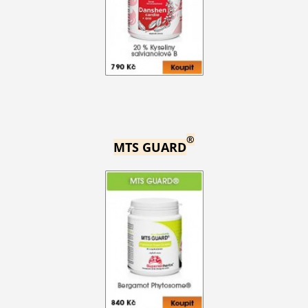
®
MTS GUARD