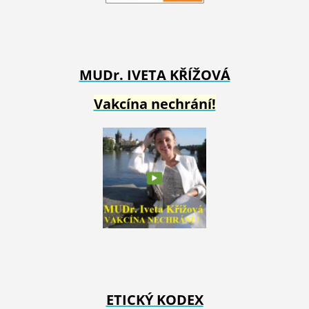
MUDr. IVETA
KŘÍŽOVÁ
Vakcína nechrání!
ETICKÝ KODEX