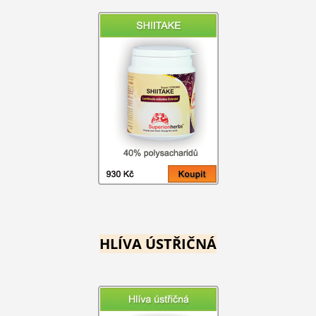
HLÍVA ÚSTŘIČNÁ