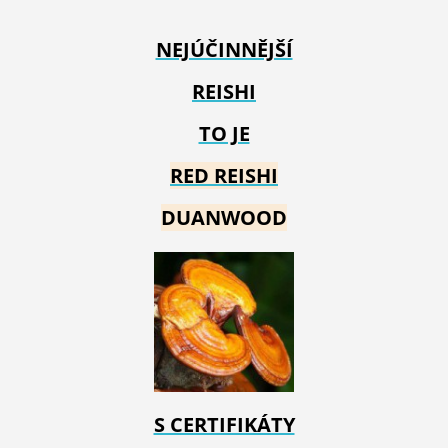
NEJÚČINNĚJŠÍ
REISHI
TO JE
RED REIS
HI
DUANWOOD
S CERTIFIKÁTY