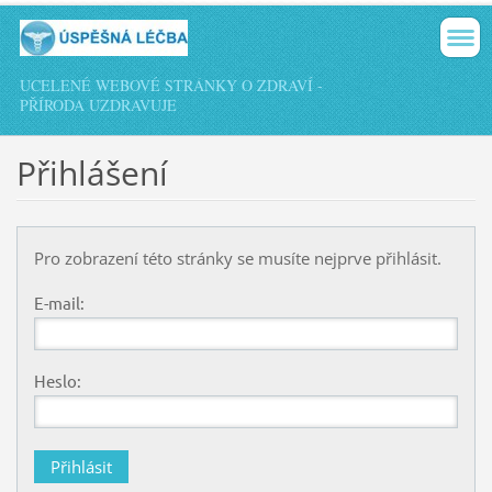
UCELENÉ WEBOVÉ STRÁNKY O ZDRAVÍ -
PŘÍRODA UZDRAVUJE
Přihlášení
Pro zobrazení této stránky se musíte nejprve přihlásit.
E-mail:
Heslo: