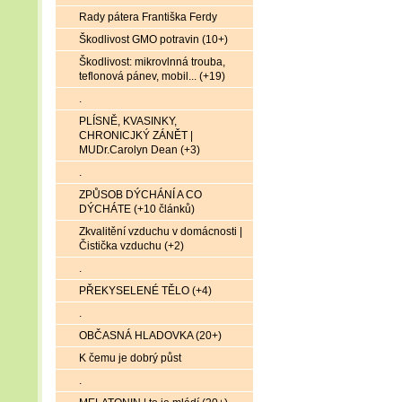
Rady pátera Františka Ferdy
Škodlivost GMO potravin (10+)
Škodlivost: mikrovlnná trouba,
teflonová pánev, mobil... (+19)
.
PLÍSNĚ, KVASINKY,
CHRONICJKÝ ZÁNĚT |
MUDr.Carolyn Dean (+3)
.
ZPŮSOB DÝCHÁNÍ A CO
DÝCHÁTE (+10 článků)
Zkvalitění vzduchu v domácnosti |
Čistička vzduchu (+2)
.
PŘEKYSELENÉ TĚLO (+4)
.
OBČASNÁ HLADOVKA (20+)
K čemu je dobrý půst
.