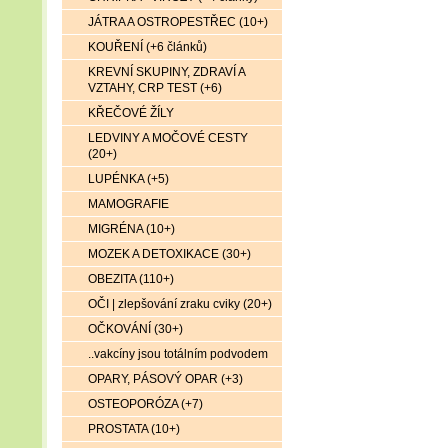
JÁTRA A OSTROPESTŘEC (10+)
KOUŘENÍ (+6 článků)
KREVNÍ SKUPINY, ZDRAVÍ A
VZTAHY, CRP TEST (+6)
KŘEČOVÉ ŽÍLY
LEDVINY A MOČOVÉ CESTY
(20+)
LUPÉNKA (+5)
MAMOGRAFIE
MIGRÉNA (10+)
MOZEK A DETOXIKACE (30+)
OBEZITA (110+)
OČI | zlepšování zraku cviky (20+)
OČKOVÁNÍ (30+)
..vakcíny jsou totálním podvodem
OPARY, PÁSOVÝ OPAR (+3)
OSTEOPORÓZA (+7)
PROSTATA (10+)