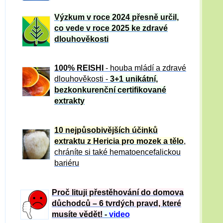
Výzkum v roce 2024 přesně určil,
co vede v roce 2025 ke zdravé
dlouhověkosti
100% REISHI
- houba mládí a zdravé
dlou
h
ověkosti -
3+1 unikátní,
bezkonkurenční certifikované
extrakty
10 nejpůsobivějších účinků
extraktu z Hericia pro mozek a tělo
,
chráníte si také hematoencefalickou
bariéru
Proč lituji přestěhování do domova
důchodců – 6 tvrdých pravd, které
musíte vědět!
-
video