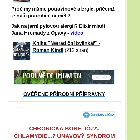
Proč my máme potravinové alergie, přičemž
je naši prarodiče neměli?
Jak na jarní pylovou alergii? Elixír mládí
Jana Hromady z Opavy -
video
Kniha "Netradiční bylinkář" -
Roman Kindl
(212 stran)
OVĚŘENÉ PŘÍRODNÍ PŘÍPRAVKY
CHRONICKÁ BORELIÓZA,
CHLAMYDIE...? ÚNAVOVÝ SYNDROM