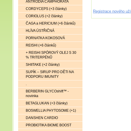
ANTRODIA CAMPHORATA
CORDYCEPS (+3 články)
Registrace nového uži
CORIOLUS (+2 články)
ČAGA a HERICIUM (+6 článků)
HLÍVA ÚSTŘIČNÁ
PORNATKA KOKOSOVÁ
REISHI (+6 článků)
+ REISHI SPÓROVÝ OLEJ S 30
% TRITERPÉNŮ
SHIITAKE (+2 články)
SUPÍK – SIRUP PRO DĚTI NA
PODPORU IMUNITY
.
BERBERIN GLYCOshift™ -
novinka
BETAGLUKAN (+3 články)
BOSWELLIA PHYTOSOME (+1)
DANSHEN CARDIO
PROBIOTIKA BIOME BOOST