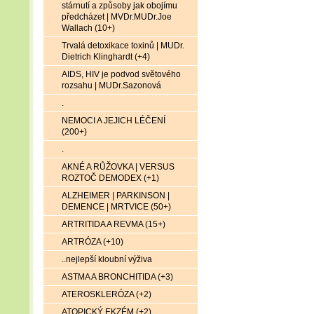
stárnutí a způsoby jak obojímu
předcházet | MVDr.MUDr.Joe
Wallach (10+)
Trvalá detoxikace toxinů | MUDr.
Dietrich Klinghardt (+4)
AIDS, HIV je podvod světového
rozsahu | MUDr.Sazonová
.
NEMOCI A JEJICH LÉČENÍ
(200+)
.
AKNÉ A RŮŽOVKA | VERSUS
ROZTOČ DEMODEX (+1)
ALZHEIMER | PARKINSON |
DEMENCE | MRTVICE (50+)
ARTRITIDA A REVMA (15+)
ARTRÓZA (+10)
..nejlepší kloubní výživa
ASTMA A BRONCHITIDA (+3)
ATEROSKLERÓZA (+2)
ATOPICKÝ EKZÉM (+2)