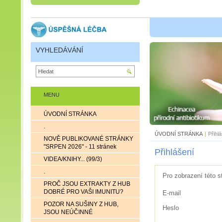
VYHLEDÁVÁNÍ
MENU
ÚVODNÍ STRÁNKA
.
ÚVODNÍ STRÁNKA
|
Přihl
NOVĚ PUBLIKOVANÉ STRÁNKY
"SRPEN 2026" - 11 stránek
Přihlášení
VIDEA/KNIHY... (99/3)
.
Pro zobrazení této s
PROČ JSOU EXTRAKTY Z HUB
DOBRÉ PRO VAŠI IMUNITU?
E-mail
POZOR NA SUŠINY Z HUB,
Heslo
JSOU NEÚČINNÉ