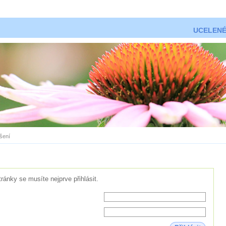
UCELENÉ
ášení
tránky se musíte nejprve přihlásit.