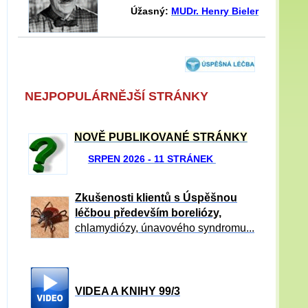
Úžasný:
MUDr. Henry Bieler
NEJPOPULÁRNĚJŠÍ STRÁNKY
NOVĚ PUBLIKOVANÉ STRÁNKY
SRPEN 2026 - 11 STRÁNEK
Zkušenosti klientů s Úspěšnou
léčbou především boreliózy,
chlamydiózy, únavového syndromu...
VIDEA A KNIHY 99/3