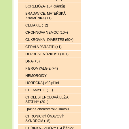
BORELIÓZA (15+ článků)
BRADAVICE, MATEŘSKÁ
ZNAMÉNKA (+1)
CELIAKIE (+2)
CROHNOVA NEMOC (10+)
CUKROVKA | DIABETES (60+)
ČERVI A PARAZITI (+1)
DEPRESE A ÚZKOST (10+)
DNA (+5)
FIBROMYALGIE (+4)
HEMOROIDY
HOREČKA | váš přítel
CHLAMYDIE (+1)
CHOLESTEROLOVÁ LEŽ A
STATINY (20+)
..jak na cholesterol? Hlavou
CHRONICKÝ ÚNAVOVÝ
SYNDROM (+8)
CHŘIPKA - VIRÓZY (+4 články)