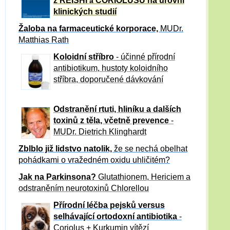
z REISHI
CORIOLUSU
na úrovni
a
klinických studií
Žaloba
na farmaceutické korporace,
MUDr.
Matthias Rath
Koloidní stříbro
- účinné přírodní
antibiotikum,
hustoty koloidního
stříbra, doporučené dávkování
Odstranění rtuti, hliníku a dalších
toxinů z těla, včetně p
revence
-
MUDr. Dietrich Klinghardt
Zblblo již lidstvo natolik,
že se nechá obelhat
pohádkami o vražedném oxidu uhličitém?
Jak na Parkinsona?
Glutathionem, Hericiem a
odstraněním neurotoxinů Chlorellou
Přírodní léčba pejsků versus
selhávající ortodoxní antibiotika
-
Coriolus + Kurkumin vítězí