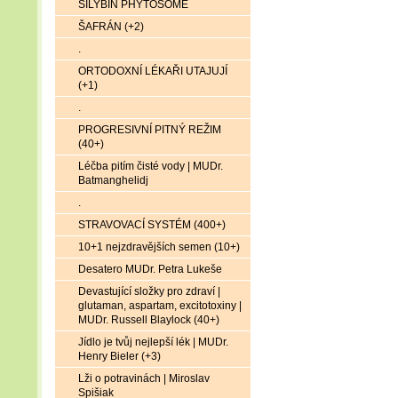
SILYBIN PHYTOSOME
ŠAFRÁN (+2)
.
ORTODOXNÍ LÉKAŘI UTAJUJÍ
(+1)
.
PROGRESIVNÍ PITNÝ REŽIM
(40+)
Léčba pitím čisté vody | MUDr.
Batmanghelidj
.
STRAVOVACÍ SYSTÉM (400+)
10+1 nejzdravějších semen (10+)
Desatero MUDr. Petra Lukeše
Devastující složky pro zdraví |
glutaman, aspartam, excitotoxiny |
MUDr. Russell Blaylock (40+)
Jídlo je tvůj nejlepší lék | MUDr.
Henry Bieler (+3)
Lži o potravinách | Miroslav
Spišiak