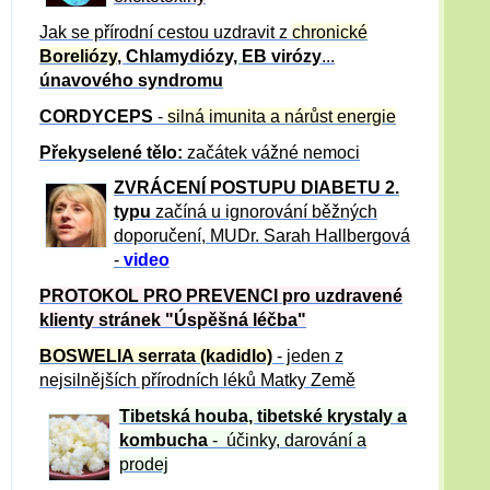
Jak se přírodní cestou uzdravit z
chronické
Boreliózy
, Chlamydiózy, EB virózy
...
únavového syndromu
CORDYCEPS
-
silná imunita a nárůst energie
Překyselené tělo:
začátek vážné nemoci
ZVRÁCE
NÍ POSTUPU DIABETU 2.
typu
začíná u ignorování běžných
doporučení, MUDr. Sarah Hallbergová
-
video
PROTOKOL PRO PREVENCI pro uzdravené
klienty
stránek "Úspěšná léčba"
BOSWELIA serrata (kadidlo)
- jeden z
nejsilnějších přírodních léků Matky Země
Tibetská houba, tibetské
krystaly
a
kombucha
- účinky, darování a
prodej