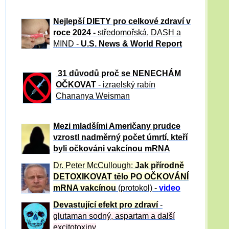
Nejlepší DIETY pro celkové zdraví v
roce 2024 -
středomořská, DASH a
MIND -
U.S. News & World Report
31 důvod
ů proč se NENECHÁM
OČKOVAT
- izraelský rabín
Chananya Weisman
Mezi mladšími Američany prudce
vzrostl nadměrný počet úmrtí, kteří
byli očkováni vakcínou mRNA
Dr. Peter
McCullough:
Jak přírodně
DETOXIKOVAT tělo PO OČKOVÁNÍ
mRNA vakcínou
(protokol) -
video
Devastující efekt pro zdraví
-
glutaman sodný, aspartam a další
excitotoxiny