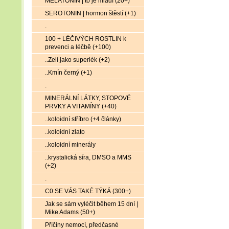
MELATONIN | to je mládí (20+)
SEROTONIN | hormon štěstí (+1)
.
100 + LÉČIVÝCH ROSTLIN k
prevenci a léčbě (+100)
..Zelí jako superlék (+2)
..Kmín černý (+1)
.
MINERÁLNÍ LÁTKY, STOPOVÉ
PRVKY A VITAMÍNY (+40)
..koloidní stříbro (+4 články)
..koloidní zlato
..koloidní minerály
..krystalická síra, DMSO a MMS
(+2)
.
C0 SE VÁS TAKÉ TÝKÁ (300+)
Jak se sám vyléčit během 15 dní |
Mike Adams (50+)
Příčiny nemocí, předčasné