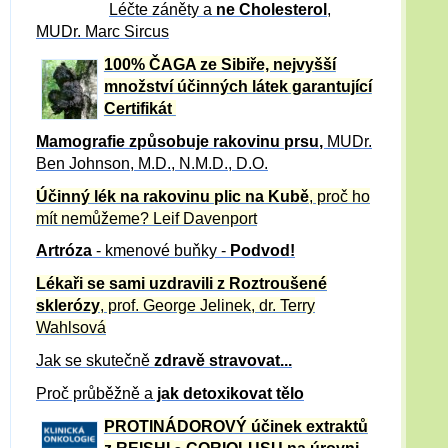
Léčte záněty a
ne Cholesterol
,
MUDr. Marc Sircus
100% ČAGA ze Sibiře, nejvyšší
množství účinných látek garantující
Certifikát
Mamografie způsobuje rakovinu prsu
,
MUDr.
Ben Johnson, M.D., N.M.D., D.O.
Účinný
lék na
rakovinu plic na Kubě
, proč ho
mít nemůžeme?
Leif Davenport
Artróza
- kmenové buňky -
Podvod!
Lékaři se sami uzdravili z Roztroušené
sklerózy
, prof. George Jelinek, dr. Terry
Wahlsová
Jak se skutečně
zdravě
stravovat...
Proč průběžně a
jak detoxikovat tělo
PROTINÁDOROVÝ účinek extraktů