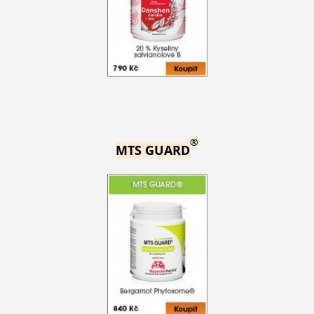
®
MTS GUARD