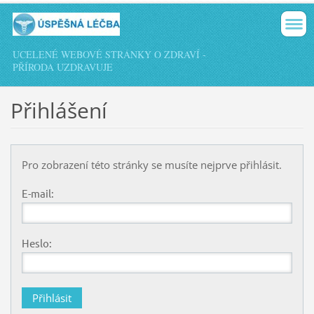
UCELENÉ WEBOVÉ STRÁNKY O ZDRAVÍ -
PŘÍRODA UZDRAVUJE
Přihlášení
Pro zobrazení této stránky se musíte nejprve přihlásit.
E-mail:
Heslo: