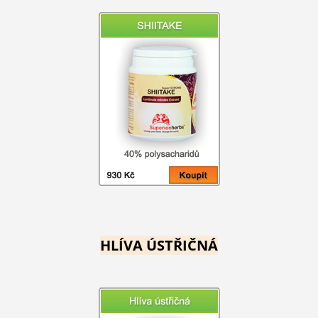
HLÍVA ÚSTŘIČNÁ