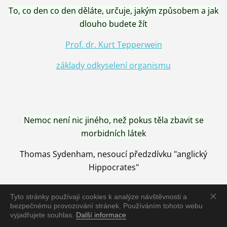
To, co den co den děláte, určuje, jakým způsobem a jak
dlouho budete žít
Prof. dr. Kurt Tepperwein
základy odkyselení organismu
Nemoc není nic jiného, než pokus těla zbavit se
morbidních látek
Thomas Sydenham, nesoucí předzdívku "anglický
Hippocrates"
Tyto stránky používají cookies k analýze návštěvnosti a
bezpečnému provozování stránek. Používáním tohoto webu
vyjadřujete souhlas.
Další informace
Nemoc je vyléčena jen pomocí Přírody, neutralizací a