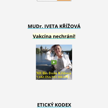
MUDr. IVETA
KŘÍŽOVÁ
Vakcína nechrání!
ETICKÝ KODEX