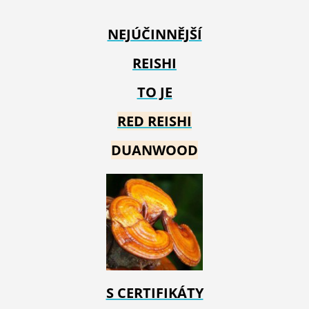
NEJÚČINNĚJŠÍ
REISHI
TO JE
RED REIS
HI
DUANWOOD
S CERTIFIKÁTY