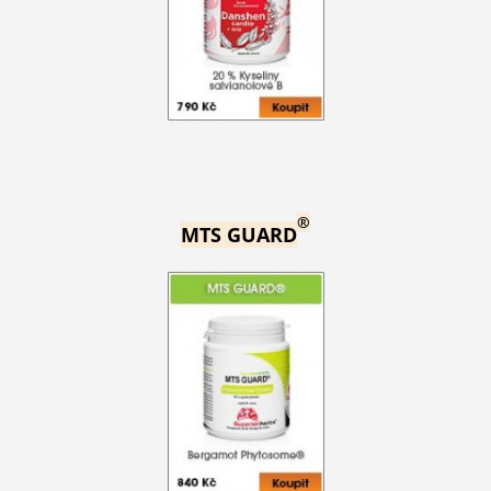
®
MTS GUARD