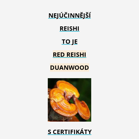
NEJÚČINNĚJŠÍ
REISHI
TO JE
RED REIS
HI
DUANWOOD
S CERTIFIKÁTY