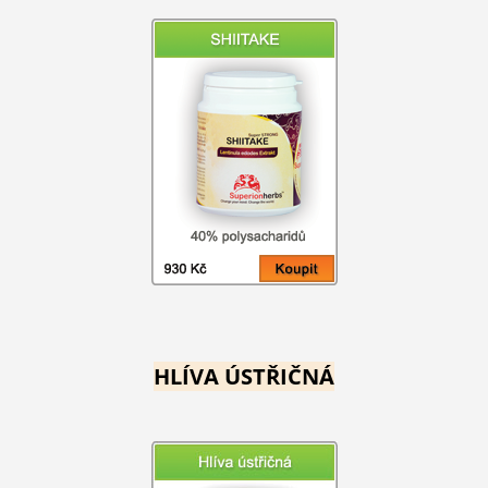
HLÍVA ÚSTŘIČNÁ