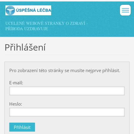
UCELENÉ WEBOVÉ STRÁNKY O ZDRAVÍ -
PŘÍRODA UZDRAVUJE
Přihlášení
Pro zobrazení této stránky se musíte nejprve přihlásit.
E-mail:
Heslo: