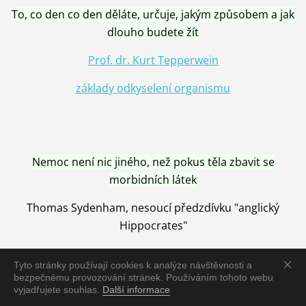
To, co den co den děláte, určuje, jakým způsobem a jak
dlouho budete žít
Prof. dr. Kurt Tepperwein
základy odkyselení organismu
Nemoc není nic jiného, než pokus těla zbavit se
morbidních látek
Thomas Sydenham, nesoucí předzdívku "anglický
Hippocrates"
Tyto stránky používají cookies k analýze návštěvnosti a
bezpečnému provozování stránek. Používáním tohoto webu
vyjadřujete souhlas.
Další informace
Nemoc je vyléčena jen pomocí Přírody, neutralizací a