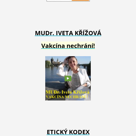
MUDr. IVETA
KŘÍŽOVÁ
Vakcína nechrání!
ETICKÝ KODEX