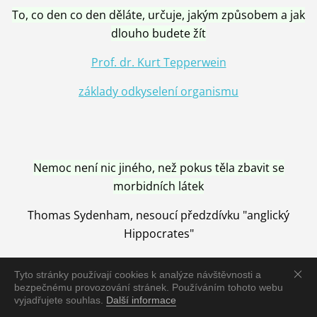
To, co den co den děláte, určuje, jakým způsobem a jak
dlouho budete žít
Prof. dr. Kurt Tepperwein
základy odkyselení organismu
Nemoc není nic jiného, než pokus těla zbavit se
morbidních látek
Thomas Sydenham, nesoucí předzdívku "anglický
Hippocrates"
Tyto stránky používají cookies k analýze návštěvnosti a
bezpečnému provozování stránek. Používáním tohoto webu
vyjadřujete souhlas.
Další informace
Nemoc je vyléčena jen pomocí Přírody, neutralizací a