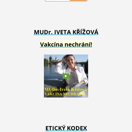
MUDr. IVETA
KŘÍŽOVÁ
Vakcína nechrání!
ETICKÝ KODEX