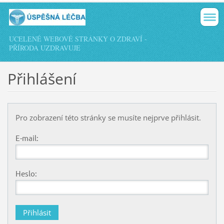
UCELENÉ WEBOVÉ STRÁNKY O ZDRAVÍ -
PŘÍRODA UZDRAVUJE
Přihlášení
Pro zobrazení této stránky se musíte nejprve přihlásit.
E-mail:
Heslo: