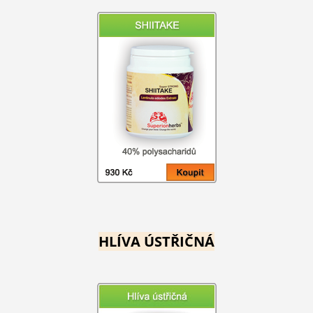
HLÍVA ÚSTŘIČNÁ