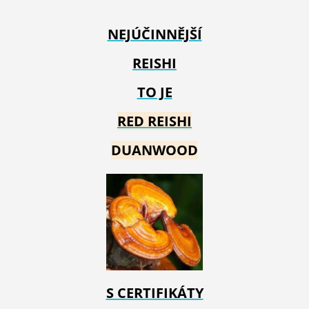
NEJÚČINNĚJŠÍ
REISHI
TO JE
RED REIS
HI
DUANWOOD
S CERTIFIKÁTY