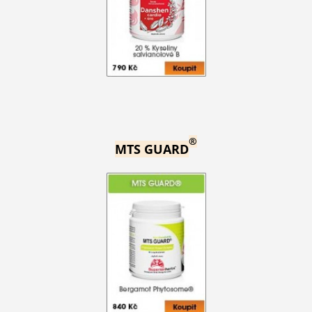
®
MTS GUARD