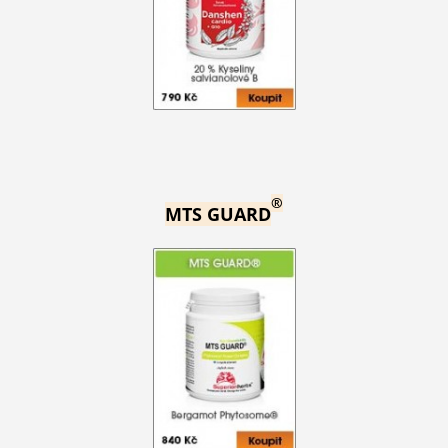
®
MTS GUARD