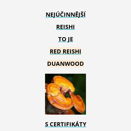
NEJÚČINNĚJŠÍ
REISHI
TO JE
RED REIS
HI
DUANWOOD
S CERTIFIKÁTY