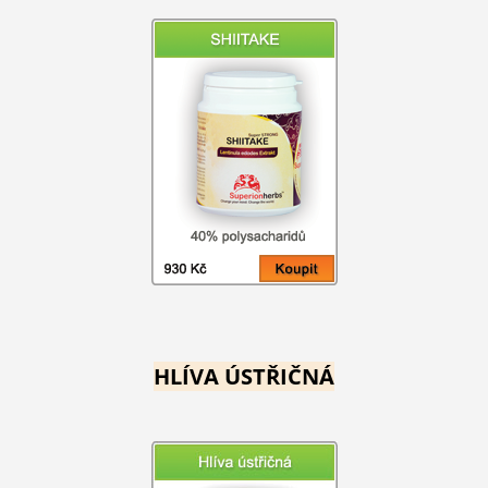
HLÍVA ÚSTŘIČNÁ