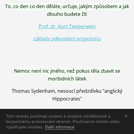
To, co den co den děláte, určuje, jakým způsobem a jak
dlouho budete žít
Prof. dr. Kurt Tepperwein
základy odkyselení organismu
Nemoc není nic jiného, než pokus těla zbavit se
morbidních látek
Thomas Sydenham, nesoucí předzdívku "anglický
Hippocrates"
Tyto stránky používají cookies k analýze návštěvnosti a
bezpečnému provozování stránek. Používáním tohoto webu
vyjadřujete souhlas.
Další informace
Nemoc je vyléčena jen pomocí Přírody, neutralizací a