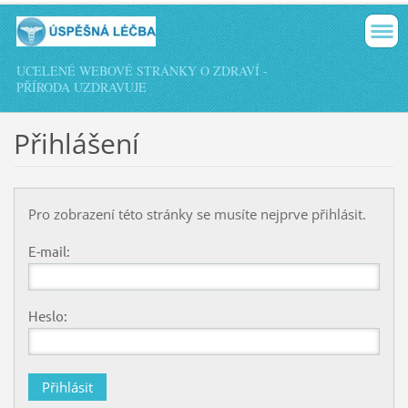
UCELENÉ WEBOVÉ STRÁNKY O ZDRAVÍ -
PŘÍRODA UZDRAVUJE
Přihlášení
Pro zobrazení této stránky se musíte nejprve přihlásit.
E-mail:
Heslo: