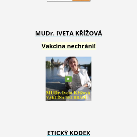
MUDr. IVETA
KŘÍŽOVÁ
Vakcína nechrání!
ETICKÝ KODEX