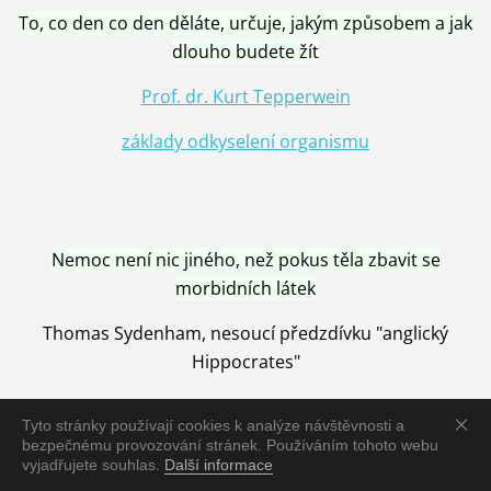
To, co den co den děláte, určuje, jakým způsobem a jak
dlouho budete žít
Prof. dr. Kurt Tepperwein
základy odkyselení organismu
Nemoc není nic jiného, než pokus těla zbavit se
morbidních látek
Thomas Sydenham, nesoucí předzdívku "anglický
Hippocrates"
Tyto stránky používají cookies k analýze návštěvnosti a
bezpečnému provozování stránek. Používáním tohoto webu
vyjadřujete souhlas.
Další informace
Nemoc je vyléčena jen pomocí Přírody, neutralizací a