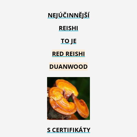
NEJÚČINNĚJŠÍ
REISHI
TO JE
RED REIS
HI
DUANWOOD
S CERTIFIKÁTY