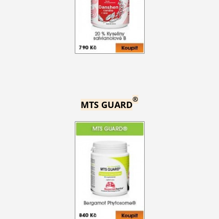
®
MTS GUARD