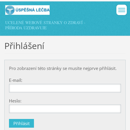
UCELENÉ WEBOVÉ STRÁNKY O ZDRAVÍ -
PŘÍRODA UZDRAVUJE
Přihlášení
Pro zobrazení této stránky se musíte nejprve přihlásit.
E-mail:
Heslo: