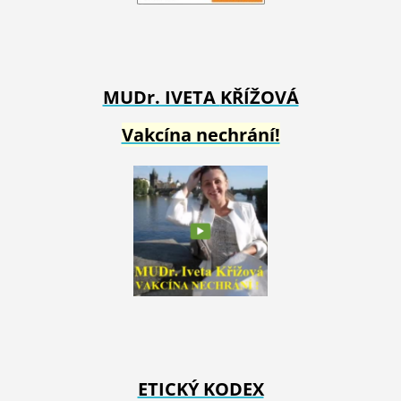
MUDr. IVETA
KŘÍŽOVÁ
Vakcína nechrání!
ETICKÝ KODEX