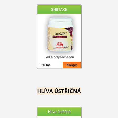
HLÍVA ÚSTŘIČNÁ