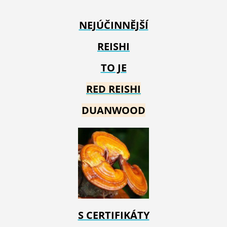
NEJÚČINNĚJŠÍ
REISHI
TO JE
RED REIS
HI
DUANWOOD
S CERTIFIKÁTY