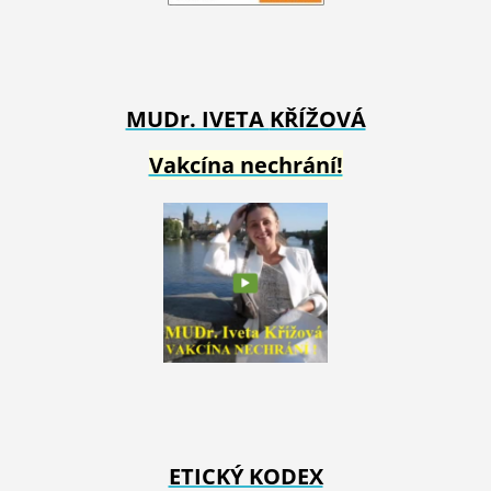
MUDr. IVETA
KŘÍŽOVÁ
Vakcína nechrání!
ETICKÝ KODEX