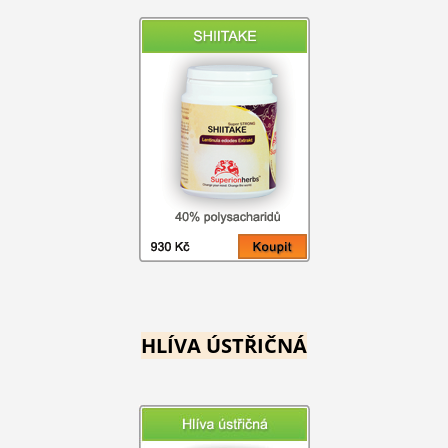
HLÍVA ÚSTŘIČNÁ