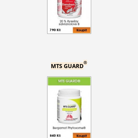
®
MTS GUARD