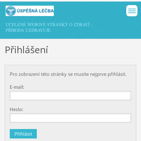
UCELENÉ WEBOVÉ STRÁNKY O ZDRAVÍ -
PŘÍRODA UZDRAVUJE
Přihlášení
Pro zobrazení této stránky se musíte nejprve přihlásit.
E-mail:
Heslo: