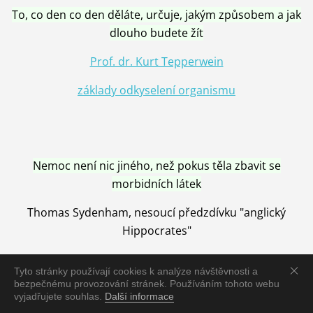
To, co den co den děláte, určuje, jakým způsobem a jak
dlouho budete žít
Prof. dr. Kurt Tepperwein
základy odkyselení organismu
Nemoc není nic jiného, než pokus těla zbavit se
morbidních látek
Thomas Sydenham, nesoucí předzdívku "anglický
Hippocrates"
Tyto stránky používají cookies k analýze návštěvnosti a
bezpečnému provozování stránek. Používáním tohoto webu
vyjadřujete souhlas.
Další informace
Nemoc je vyléčena jen pomocí Přírody, neutralizací a