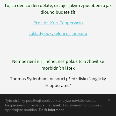
To, co den co den děláte, určuje, jakým způsobem a jak
dlouho budete žít
Prof. dr. Kurt Tepperwein
základy odkyselení organismu
Nemoc není nic jiného, než pokus těla zbavit se
morbidních látek
Thomas Sydenham, nesoucí předzdívku "anglický
Hippocrates"
Tyto stránky používají cookies k analýze návštěvnosti a
bezpečnému provozování stránek. Používáním tohoto webu
vyjadřujete souhlas.
Další informace
Nemoc je vyléčena jen pomocí Přírody, neutralizací a