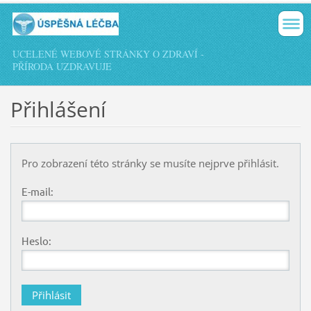
UCELENÉ WEBOVÉ STRÁNKY O ZDRAVÍ -
PŘÍRODA UZDRAVUJE
Přihlášení
Pro zobrazení této stránky se musíte nejprve přihlásit.
E-mail:
Heslo: