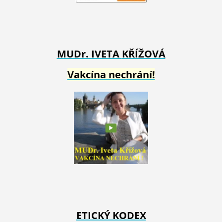
MUDr. IVETA
KŘÍŽOVÁ
Vakcína nechrání!
ETICKÝ KODEX