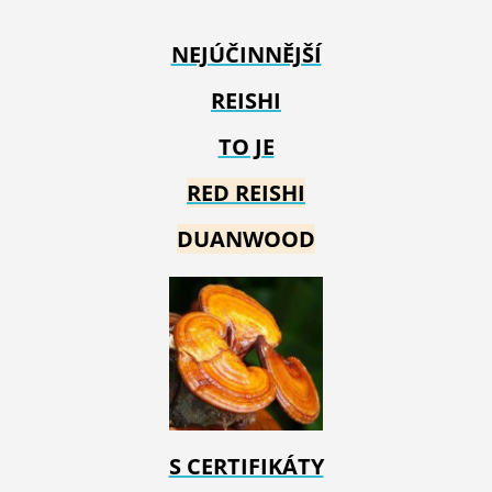
NEJÚČINNĚJŠÍ
REISHI
TO JE
RED REIS
HI
DUANWOOD
S CERTIFIKÁTY