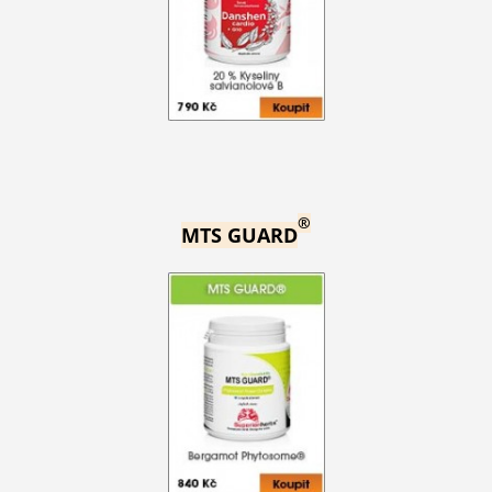
®
MTS GUARD