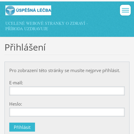
UCELENÉ WEBOVÉ STRÁNKY O ZDRAVÍ -
PŘÍRODA UZDRAVUJE
Přihlášení
Pro zobrazení této stránky se musíte nejprve přihlásit.
E-mail:
Heslo: