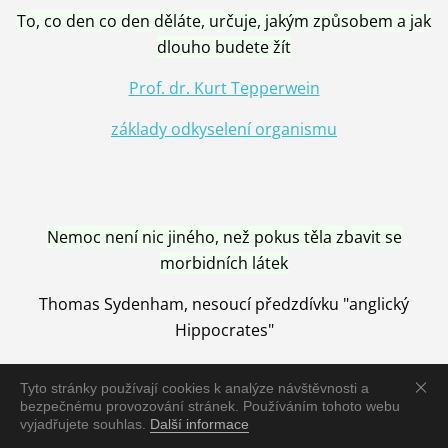
To, co den co den děláte, určuje, jakým způsobem a jak
dlouho budete žít
Prof. dr. Kurt Tepperwein
základy odkyselení organismu
Nemoc není nic jiného, než pokus těla zbavit se
morbidních látek
Thomas Sydenham, nesoucí předzdívku "anglický
Hippocrates"
Tyto stránky používají cookies k analýze návštěvnosti a
bezpečnému provozování stránek. Používáním tohoto webu
vyjadřujete souhlas.
Další informace
Nemoc je vyléčena jen pomocí Přírody, neutralizací a