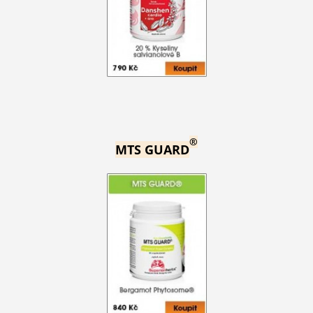
®
MTS GUARD