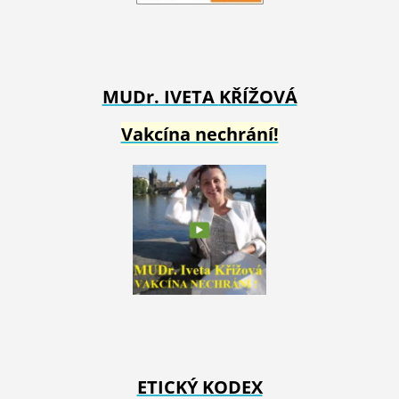
MUDr. IVETA
KŘÍŽOVÁ
Vakcína nechrání!
ETICKÝ KODEX