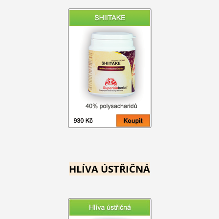
HLÍVA ÚSTŘIČNÁ