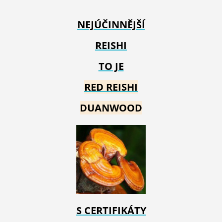
NEJÚČINNĚJŠÍ
REISHI
TO JE
RED REIS
HI
DUANWOOD
S CERTIFIKÁTY