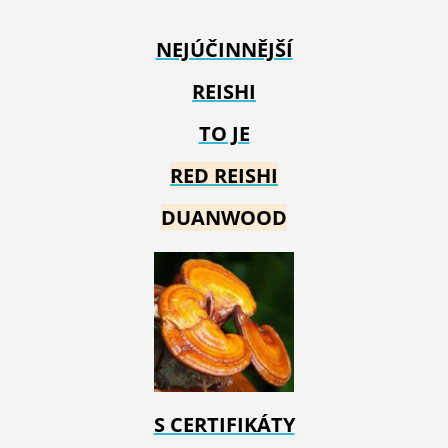
NEJÚČINNĚJŠÍ
REISHI
TO JE
RED REIS
HI
DUANWOOD
S CERTIFIKÁTY