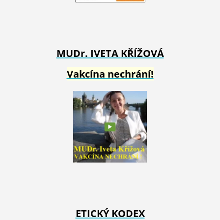
MUDr. IVETA
KŘÍŽOVÁ
Vakcína nechrání!
ETICKÝ KODEX