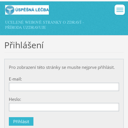
UCELENÉ WEBOVÉ STRÁNKY O ZDRAVÍ -
PŘÍRODA UZDRAVUJE
Přihlášení
Pro zobrazení této stránky se musíte nejprve přihlásit.
E-mail:
Heslo: