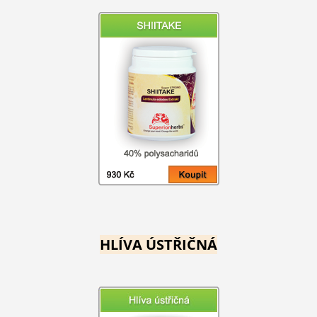
HLÍVA ÚSTŘIČNÁ