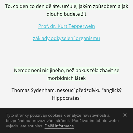
To, co den co den děláte, určuje, jakým způsobem a jak
dlouho budete žít
Prof. dr. Kurt Tepperwein
základy odkyselení organismu
Nemoc není nic jiného, než pokus těla zbavit se
morbidních látek
Thomas Sydenham, nesoucí předzdívku "anglický
Hippocrates"
Tyto stránky používají cookies k analýze návštěvnosti a
bezpečnému provozování stránek. Používáním tohoto webu
vyjadřujete souhlas.
Další informace
Nemoc je vyléčena jen pomocí Přírody, neutralizací a