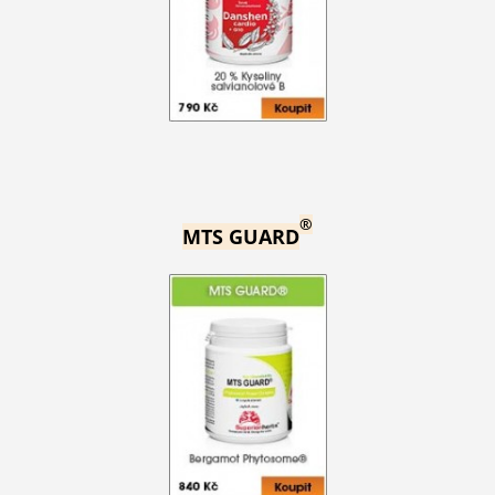
®
MTS GUARD