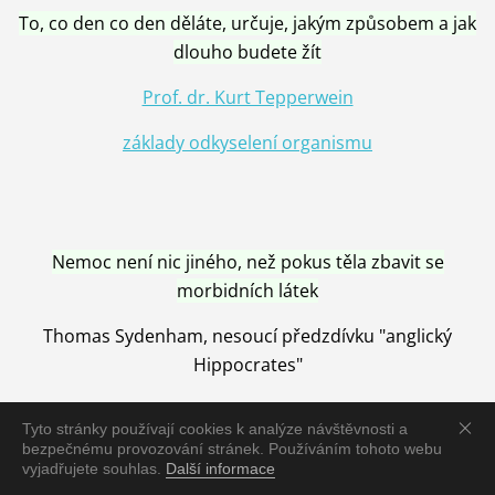
To, co den co den děláte, určuje, jakým způsobem a jak
dlouho budete žít
Prof. dr. Kurt Tepperwein
základy odkyselení organismu
Nemoc není nic jiného, než pokus těla zbavit se
morbidních látek
Thomas Sydenham, nesoucí předzdívku "anglický
Hippocrates"
Tyto stránky používají cookies k analýze návštěvnosti a
bezpečnému provozování stránek. Používáním tohoto webu
vyjadřujete souhlas.
Další informace
Nemoc je vyléčena jen pomocí Přírody, neutralizací a