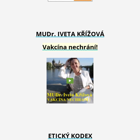
MUDr. IVETA
KŘÍŽOVÁ
Vakcína nechrání!
ETICKÝ KODEX