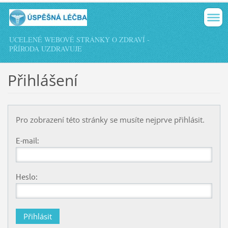
UCELENÉ WEBOVÉ STRÁNKY O ZDRAVÍ -
PŘÍRODA UZDRAVUJE
Přihlášení
Pro zobrazení této stránky se musíte nejprve přihlásit.
E-mail:
Heslo: