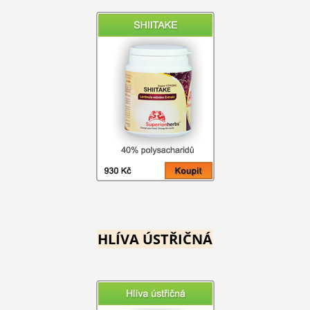
HLÍVA ÚSTŘIČNÁ