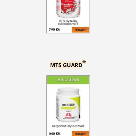
®
MTS GUARD