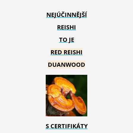
NEJÚČINNĚJŠÍ
REISHI
TO JE
RED REIS
HI
DUANWOOD
S CERTIFIKÁTY