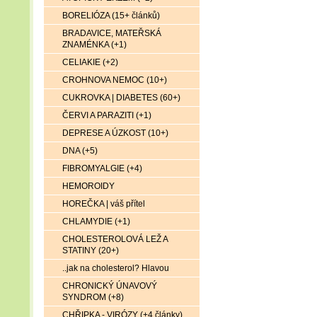
BORELIÓZA (15+ článků)
BRADAVICE, MATEŘSKÁ
ZNAMÉNKA (+1)
CELIAKIE (+2)
CROHNOVA NEMOC (10+)
CUKROVKA | DIABETES (60+)
ČERVI A PARAZITI (+1)
DEPRESE A ÚZKOST (10+)
DNA (+5)
FIBROMYALGIE (+4)
HEMOROIDY
HOREČKA | váš přítel
CHLAMYDIE (+1)
CHOLESTEROLOVÁ LEŽ A
STATINY (20+)
..jak na cholesterol? Hlavou
CHRONICKÝ ÚNAVOVÝ
SYNDROM (+8)
CHŘIPKA - VIRÓZY (+4 články)