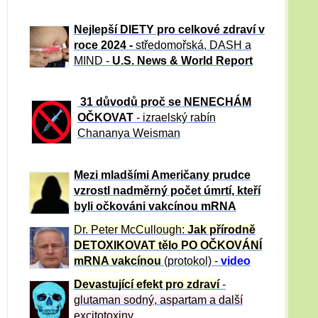
Nejlepší DIETY pro celkové zdraví v
roce 2024 -
středomořská, DASH a
MIND -
U.S. News & World Report
31 důvod
ů proč se NENECHÁM
OČKOVAT
- izraelský rabín
Chananya Weisman
Mezi mladšími Američany prudce
vzrostl nadměrný počet úmrtí, kteří
byli očkováni vakcínou mRNA
Dr. Peter
McCullough:
Jak přírodně
DETOXIKOVAT tělo PO OČKOVÁNÍ
mRNA vakcínou
(protokol) -
video
Devastující efekt pro zdraví
-
glutaman sodný, aspartam a další
excitotoxiny