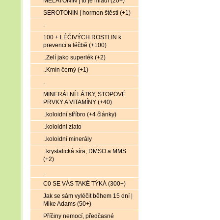
MELATONIN | to je mládí (20+)
SEROTONIN | hormon štěstí (+1)
.
100 + LÉČIVÝCH ROSTLIN k
prevenci a léčbě (+100)
..Zelí jako superlék (+2)
..Kmín černý (+1)
.
MINERÁLNÍ LÁTKY, STOPOVÉ
PRVKY A VITAMÍNY (+40)
..koloidní stříbro (+4 články)
..koloidní zlato
..koloidní minerály
..krystalická síra, DMSO a MMS
(+2)
.
C0 SE VÁS TAKÉ TÝKÁ (300+)
Jak se sám vyléčit během 15 dní |
Mike Adams (50+)
Příčiny nemocí, předčasné