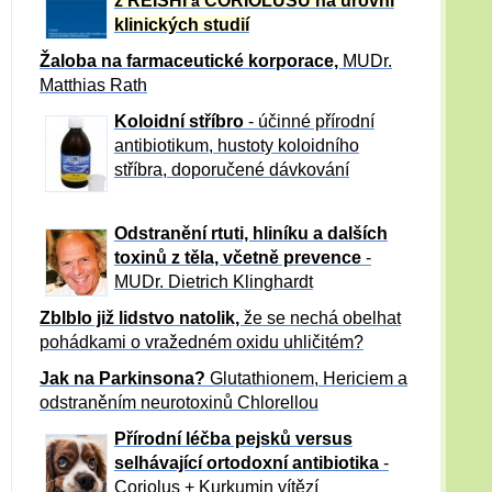
z REISHI
CORIOLUSU
na úrovni
a
klinických studií
Žaloba
na farmaceutické korporace,
MUDr.
Matthias Rath
Koloidní stříbro
- účinné přírodní
antibiotikum,
hustoty koloidního
stříbra, doporučené dávkování
Odstranění rtuti, hliníku a dalších
toxinů z těla, včetně p
revence
-
MUDr. Dietrich Klinghardt
Zblblo již lidstvo natolik,
že se nechá obelhat
pohádkami o vražedném oxidu uhličitém?
Jak na Parkinsona?
Glutathionem, Hericiem a
odstraněním neurotoxinů Chlorellou
Přírodní léčba pejsků versus
selhávající ortodoxní antibiotika
-
Coriolus + Kurkumin vítězí