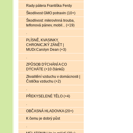
Rady pátera Františka Ferdy
Škodlivost GMO potravin (10+)
Škodlivost: mikrovlnná trouba,
teflonová pánev, mobil... (+19)
.
PLÍSNĚ, KVASINKY,
CHRONICJKÝ ZÁNĚT |
MUDr.Carolyn Dean (+3)
.
ZPŮSOB DÝCHÁNÍ A CO
DÝCHÁTE (+10 článků)
Zkvalitění vzduchu v domácnosti |
Čistička vzduchu (+2)
.
PŘEKYSELENÉ TĚLO (+4)
.
OBČASNÁ HLADOVKA (20+)
K čemu je dobrý půst
.