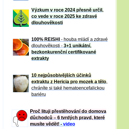
Výzkum v roce 2024 přesně určil,
co vede v roce 2025 ke zdravé
dlouhověkosti
100% REISHI
- houba mládí a zdravé
dlou
h
ověkosti -
3+1 unikátní,
bezkonkurenční certifikované
extrakty
10 nejpůsobivějších účinků
extraktu z Hericia pro mozek a tělo
,
chráníte si také hematoencefalickou
bariéru
Proč lituji přestěhování do domova
důchodců – 6 tvrdých pravd, které
musíte vědět!
-
video