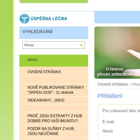
VYHLEDÁVÁNÍ
MENU
ÚVODNÍ STRÁNKA
.
ÚVODNÍ STRÁNKA
|
Přihl
NOVĚ PUBLIKOVANÉ STRÁNKY
"SRPEN 2026" - 11 stránek
Přihlášení
VIDEA/KNIHY... (99/3)
.
Pro zobrazení této s
PROČ JSOU EXTRAKTY Z HUB
DOBRÉ PRO VAŠI IMUNITU?
E-mail
POZOR NA SUŠINY Z HUB,
Heslo
JSOU NEÚČINNÉ