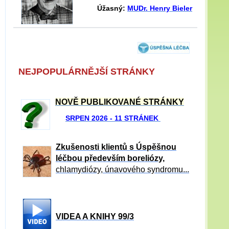
Úžasný:
MUDr. Henry Bieler
NEJPOPULÁRNĚJŠÍ STRÁNKY
NOVĚ PUBLIKOVANÉ STRÁNKY
SRPEN 2026 - 11 STRÁNEK
Zkušenosti klientů s Úspěšnou
léčbou především boreliózy,
chlamydiózy, únavového syndromu...
VIDEA A KNIHY 99/3