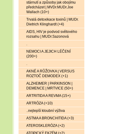
stárnutí a způsoby jak obojímu
předcházet | MVDr.MUDr.Joe
Wallach (10+)
Trvalá detoxikace toxinů | MUDr.
Dietrich Klinghardt (+4)
AIDS, HIV je podvod světového
rozsahu | MUDr.Sazonová
.
NEMOCI A JEJICH LÉČENÍ
(200+)
.
AKNÉ A RŮŽOVKA | VERSUS
ROZTOČ DEMODEX (+1)
ALZHEIMER | PARKINSON |
DEMENCE | MRTVICE (50+)
ARTRITIDA A REVMA (15+)
ARTRÓZA (+10)
..nejlepší kloubní výživa
ASTMA A BRONCHITIDA (+3)
ATEROSKLERÓZA (+2)
ATOPICKÝ EKZÉM (+2)