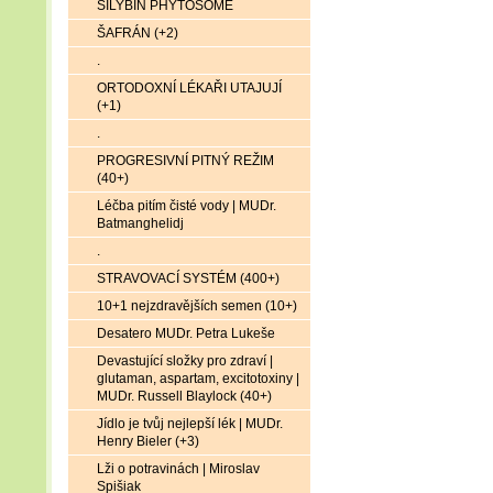
SILYBIN PHYTOSOME
ŠAFRÁN (+2)
.
ORTODOXNÍ LÉKAŘI UTAJUJÍ
(+1)
.
PROGRESIVNÍ PITNÝ REŽIM
(40+)
Léčba pitím čisté vody | MUDr.
Batmanghelidj
.
STRAVOVACÍ SYSTÉM (400+)
10+1 nejzdravějších semen (10+)
Desatero MUDr. Petra Lukeše
Devastující složky pro zdraví |
glutaman, aspartam, excitotoxiny |
MUDr. Russell Blaylock (40+)
Jídlo je tvůj nejlepší lék | MUDr.
Henry Bieler (+3)
Lži o potravinách | Miroslav
Spišiak