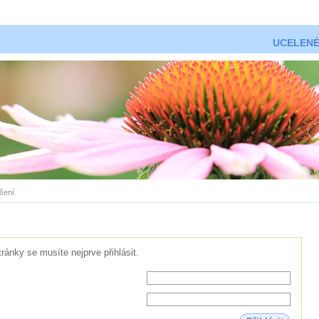
UCELENÉ
ášení
tránky se musíte nejprve přihlásit.