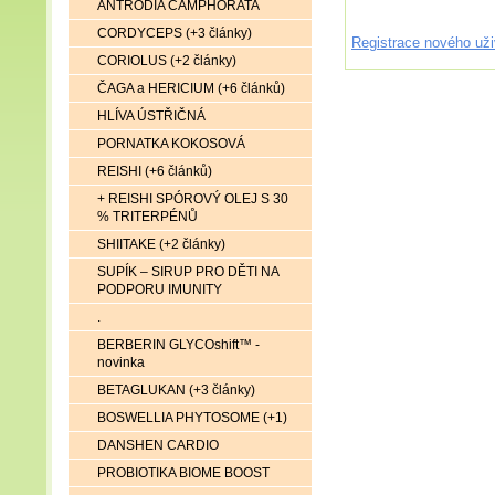
ANTRODIA CAMPHORATA
CORDYCEPS (+3 články)
Registrace nového uži
CORIOLUS (+2 články)
ČAGA a HERICIUM (+6 článků)
HLÍVA ÚSTŘIČNÁ
PORNATKA KOKOSOVÁ
REISHI (+6 článků)
+ REISHI SPÓROVÝ OLEJ S 30
% TRITERPÉNŮ
SHIITAKE (+2 články)
SUPÍK – SIRUP PRO DĚTI NA
PODPORU IMUNITY
.
BERBERIN GLYCOshift™ -
novinka
BETAGLUKAN (+3 články)
BOSWELLIA PHYTOSOME (+1)
DANSHEN CARDIO
PROBIOTIKA BIOME BOOST