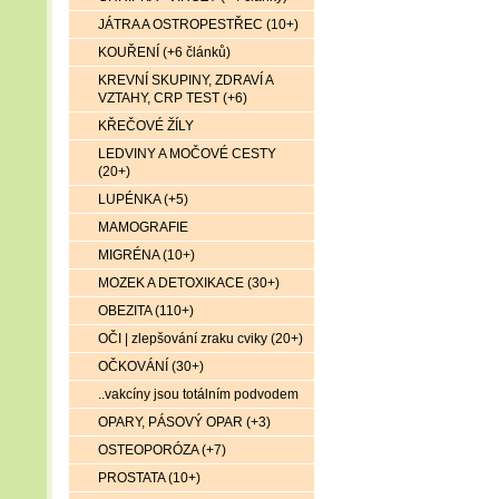
JÁTRA A OSTROPESTŘEC (10+)
KOUŘENÍ (+6 článků)
KREVNÍ SKUPINY, ZDRAVÍ A
VZTAHY, CRP TEST (+6)
KŘEČOVÉ ŽÍLY
LEDVINY A MOČOVÉ CESTY
(20+)
LUPÉNKA (+5)
MAMOGRAFIE
MIGRÉNA (10+)
MOZEK A DETOXIKACE (30+)
OBEZITA (110+)
OČI | zlepšování zraku cviky (20+)
OČKOVÁNÍ (30+)
..vakcíny jsou totálním podvodem
OPARY, PÁSOVÝ OPAR (+3)
OSTEOPORÓZA (+7)
PROSTATA (10+)