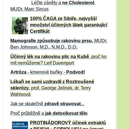
Léčte záněty a
ne Cholesterol
,
MUDr. Marc Sircus
100% ČAGA ze Sibiře, nejvyšší
množství účinných látek garantující
Certifikát
Mamografie způsobuje rakovinu prsu
,
MUDr.
Ben Johnson, M.D., N.M.D., D.O.
Účinný
lék na
rakovinu plic na Kubě
, proč ho
mít nemůžeme?
Leif Davenport
Artróza
- kmenové buňky -
Podvod!
Lékaři se sami uzdravili z Roztroušené
sklerózy
, prof. George Jelinek, dr. Terry
Wahlsová
Jak se skutečně
zdravě
stravovat...
Proč průběžně a
jak detoxikovat tělo
PROTINÁDOROVÝ účinek extraktů