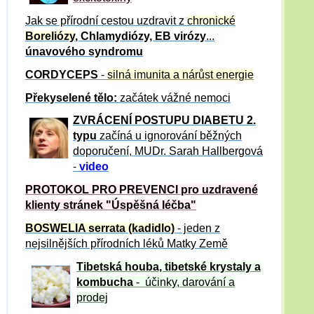
Jak se přírodní cestou uzdravit z
chronické
Boreliózy
, Chlamydiózy, EB virózy
...
únavového syndromu
CORDYCEPS
-
silná imunita a nárůst energie
Překyselené tělo:
začátek vážné nemoci
ZVRÁCE
NÍ POSTUPU DIABETU 2.
typu
začíná u ignorování běžných
doporučení, MUDr. Sarah Hallbergová
-
video
PROTOKOL PRO PREVENCI pro uzdravené
klienty
stránek "Úspěšná léčba"
BOSWELIA serrata (kadidlo)
- jeden z
nejsilnějších přírodních léků Matky Země
Tibetská houba, tibetské
krystaly
a
kombucha
- účinky, darování a
prodej