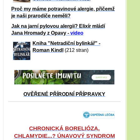
Proč my máme potravinové alergie, přičemž
je naši prarodiče neměli?
Jak na jarní pylovou alergii? Elixír mládí
Jana Hromady z Opavy -
video
Kniha "Netradiční bylinkář" -
Roman Kindl
(212 stran)
OVĚŘENÉ PŘÍRODNÍ PŘÍPRAVKY
CHRONICKÁ BORELIÓZA,
CHLAMYDIE...? ÚNAVOVÝ SYNDROM