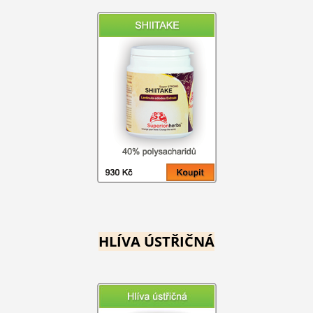
HLÍVA ÚSTŘIČNÁ