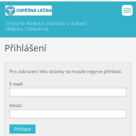
UCELENÉ WEBOVÉ STRÁNKY O ZDRAVÍ -
PŘÍRODA UZDRAVUJE
Přihlášení
Pro zobrazení této stránky se musíte nejprve přihlásit.
E-mail:
Heslo: