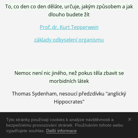
To, co den co den děláte, určuje, jakým způsobem a jak
dlouho budete žít
Prof. dr. Kurt Tepperwein
základy odkyselení organismu
Nemoc není nic jiného, než pokus těla zbavit se
morbidních látek
Thomas Sydenham, nesoucí předzdívku "anglický
Hippocrates"
Tyto stránky používají cookies k analýze návštěvnosti a
bezpečnému provozování stránek. Používáním tohoto webu
vyjadřujete souhlas.
Další informace
Nemoc je vyléčena jen pomocí Přírody, neutralizací a