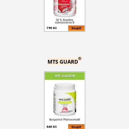
®
MTS GUARD