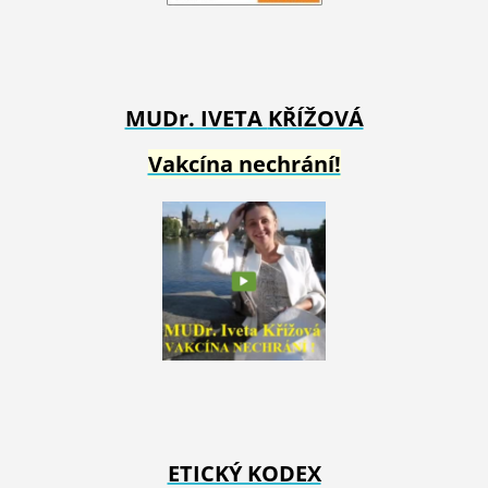
MUDr. IVETA
KŘÍŽOVÁ
Vakcína nechrání!
ETICKÝ KODEX