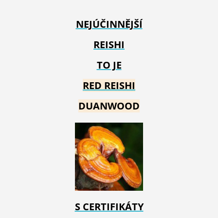
NEJÚČINNĚJŠÍ
REISHI
TO JE
RED REIS
HI
DUANWOOD
S CERTIFIKÁTY