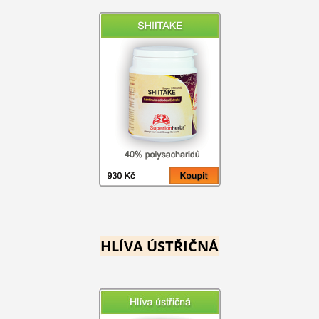
HLÍVA ÚSTŘIČNÁ