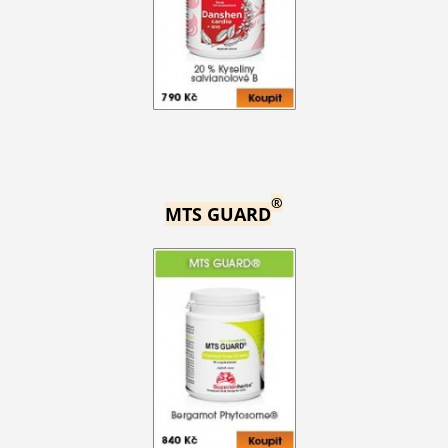
®
MTS GUARD