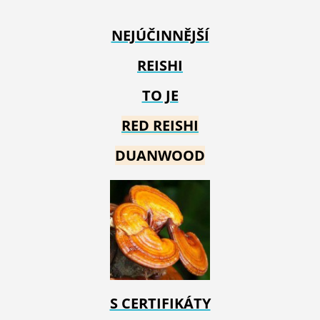
NEJÚČINNĚJŠÍ
REISHI
TO JE
RED REIS
HI
DUANWOOD
S CERTIFIKÁTY