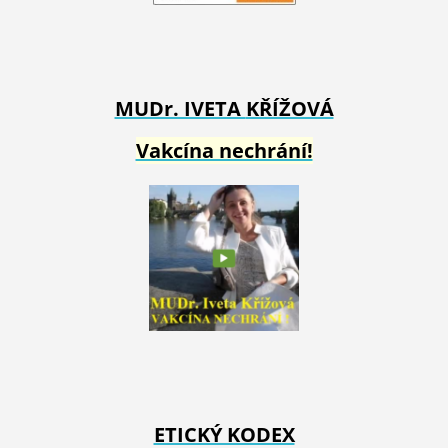
MUDr. IVETA
KŘÍŽOVÁ
Vakcína nechrání!
ETICKÝ KODEX