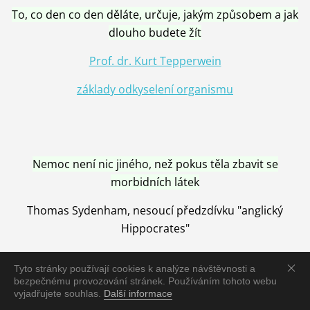
To, co den co den děláte, určuje, jakým způsobem a jak
dlouho budete žít
Prof. dr. Kurt Tepperwein
základy odkyselení organismu
Nemoc není nic jiného, než pokus těla zbavit se
morbidních látek
Thomas Sydenham, nesoucí předzdívku "anglický
Hippocrates"
Tyto stránky používají cookies k analýze návštěvnosti a
bezpečnému provozování stránek. Používáním tohoto webu
vyjadřujete souhlas.
Další informace
Nemoc je vyléčena jen pomocí Přírody, neutralizací a