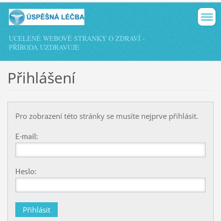
UCELENÉ WEBOVÉ STRÁNKY O ZDRAVÍ -
PŘÍRODA UZDRAVUJE
Přihlášení
Pro zobrazení této stránky se musíte nejprve přihlásit.
E-mail:
Heslo: