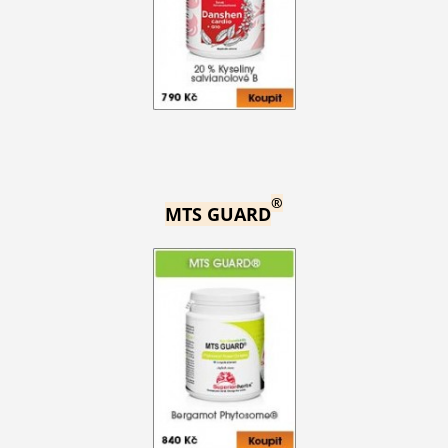
®
MTS GUARD