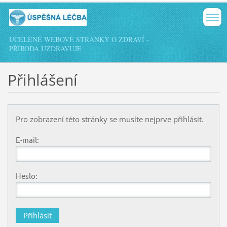
UCELENÉ WEBOVÉ STRÁNKY O ZDRAVÍ -
PŘÍRODA UZDRAVUJE
Přihlášení
Pro zobrazení této stránky se musíte nejprve přihlásit.
E-mail:
Heslo: