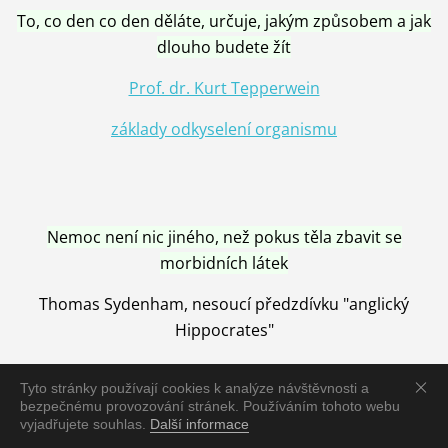
To, co den co den děláte, určuje, jakým způsobem a jak
dlouho budete žít
Prof. dr. Kurt Tepperwein
základy odkyselení organismu
Nemoc není nic jiného, než pokus těla zbavit se
morbidních látek
Thomas Sydenham, nesoucí předzdívku "anglický
Hippocrates"
Tyto stránky používají cookies k analýze návštěvnosti a
bezpečnému provozování stránek. Používáním tohoto webu
vyjadřujete souhlas.
Další informace
Nemoc je vyléčena jen pomocí Přírody, neutralizací a