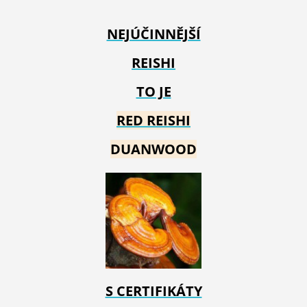
NEJÚČINNĚJŠÍ
REISHI
TO JE
RED REIS
HI
DUANWOOD
S CERTIFIKÁTY