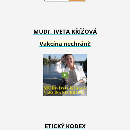
MUDr. IVETA
KŘÍŽOVÁ
Vakcína nechrání!
ETICKÝ KODEX