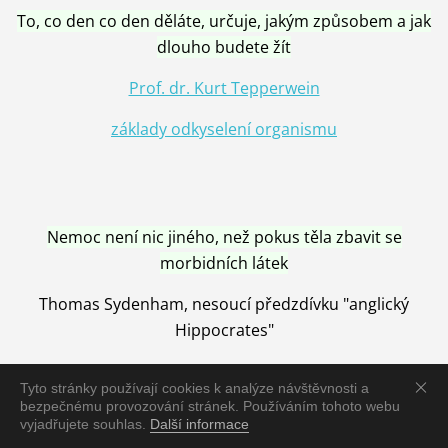
To, co den co den děláte, určuje, jakým způsobem a jak
dlouho budete žít
Prof. dr. Kurt Tepperwein
základy odkyselení organismu
Nemoc není nic jiného, než pokus těla zbavit se
morbidních látek
Thomas Sydenham, nesoucí předzdívku "anglický
Hippocrates"
Tyto stránky používají cookies k analýze návštěvnosti a
bezpečnému provozování stránek. Používáním tohoto webu
vyjadřujete souhlas.
Další informace
Nemoc je vyléčena jen pomocí Přírody, neutralizací a