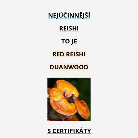
NEJÚČINNĚJŠÍ
REISHI
TO JE
RED REIS
HI
DUANWOOD
S CERTIFIKÁTY