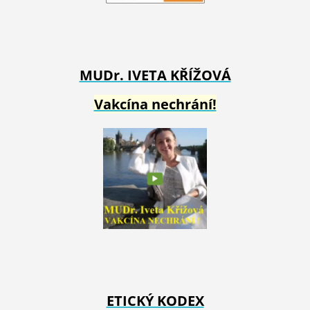
MUDr. IVETA
KŘÍŽOVÁ
Vakcína nechrání!
ETICKÝ KODEX