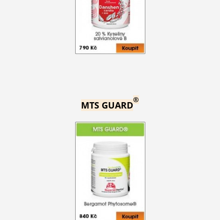
®
MTS GUARD