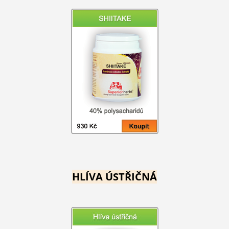
HLÍVA ÚSTŘIČNÁ