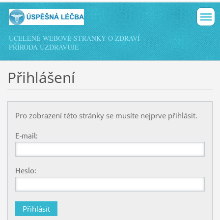
UCELENÉ WEBOVÉ STRÁNKY O ZDRAVÍ -
PŘÍRODA UZDRAVUJE
Přihlášení
Pro zobrazení této stránky se musíte nejprve přihlásit.
E-mail:
Heslo: