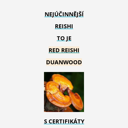
NEJÚČINNĚJŠÍ
REISHI
TO JE
RED REIS
HI
DUANWOOD
S CERTIFIKÁTY