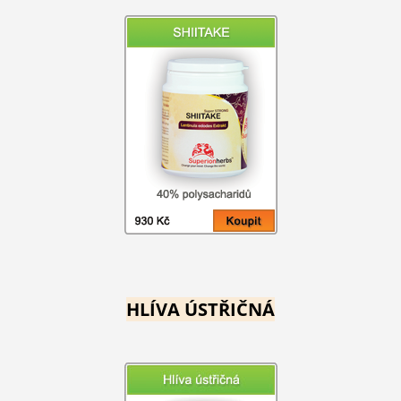
HLÍVA ÚSTŘIČNÁ