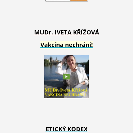
MUDr. IVETA
KŘÍŽOVÁ
Vakcína nechrání!
ETICKÝ KODEX