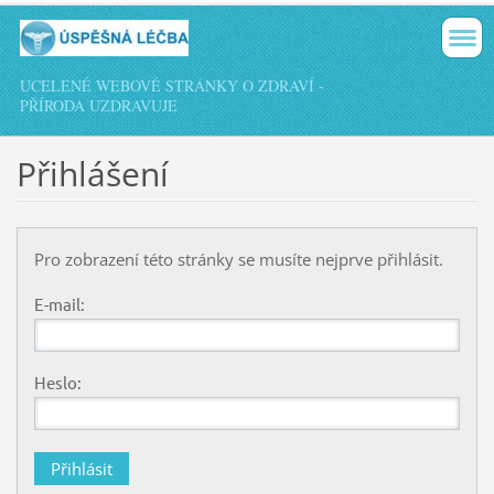
UCELENÉ WEBOVÉ STRÁNKY O ZDRAVÍ -
PŘÍRODA UZDRAVUJE
Přihlášení
Pro zobrazení této stránky se musíte nejprve přihlásit.
E-mail:
Heslo: