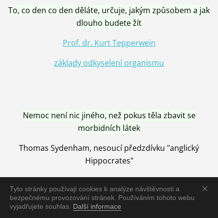
To, co den co den děláte, určuje, jakým způsobem a jak
dlouho budete žít
Prof. dr. Kurt Tepperwein
základy odkyselení organismu
Nemoc není nic jiného, než pokus těla zbavit se
morbidních látek
Thomas Sydenham, nesoucí předzdívku "anglický
Hippocrates"
Tyto stránky používají cookies k analýze návštěvnosti a
bezpečnému provozování stránek. Používáním tohoto webu
vyjadřujete souhlas.
Další informace
Nemoc je vyléčena jen pomocí Přírody, neutralizací a