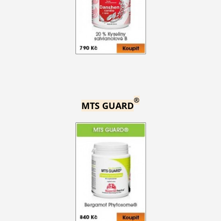
®
MTS GUARD