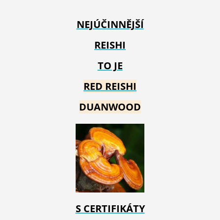
NEJÚČINNĚJŠÍ
REISHI
TO JE
RED REIS
HI
DUANWOOD
S CERTIFIKÁTY