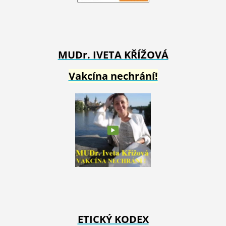
MUDr. IVETA
KŘÍŽOVÁ
Vakcína nechrání!
ETICKÝ KODEX