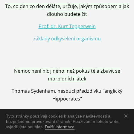
To, co den co den děláte, určuje, jakým způsobem a jak
dlouho budete žít
Prof. dr. Kurt Tepperwein
základy odkyselení organismu
Nemoc není nic jiného, než pokus těla zbavit se
morbidních látek
Thomas Sydenham, nesoucí předzdívku "anglický
Hippocrates"
Tyto stránky používají cookies k analýze návštěvnosti a
bezpečnému provozování stránek. Používáním tohoto webu
vyjadřujete souhlas.
Další informace
Nemoc je vyléčena jen pomocí Přírody, neutralizací a