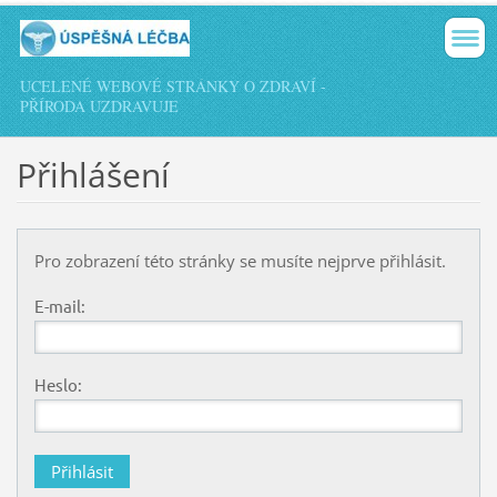
UCELENÉ WEBOVÉ STRÁNKY O ZDRAVÍ -
PŘÍRODA UZDRAVUJE
Přihlášení
Pro zobrazení této stránky se musíte nejprve přihlásit.
E-mail:
Heslo: