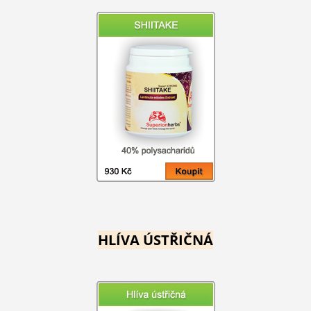
HLÍVA ÚSTŘIČNÁ