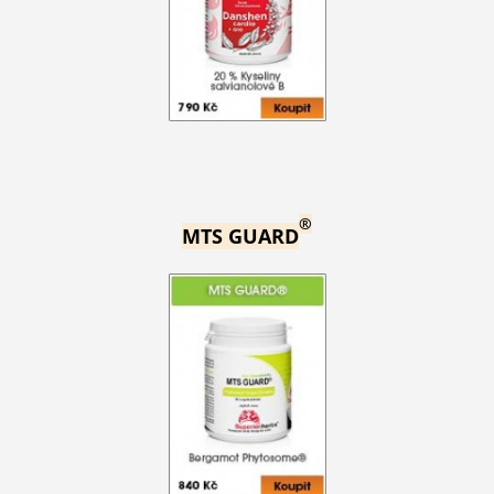
®
MTS GUARD