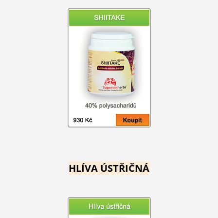
HLÍVA ÚSTŘIČNÁ