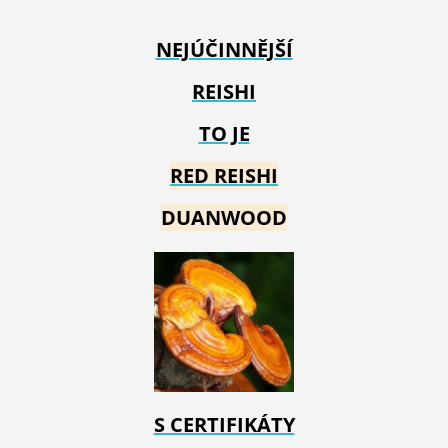
NEJÚČINNĚJŠÍ
REISHI
TO JE
RED REIS
HI
DUANWOOD
S CERTIFIKÁTY