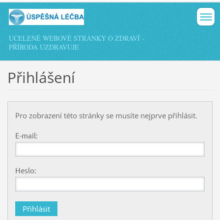
UCELENÉ WEBOVÉ STRÁNKY O ZDRAVÍ -
PŘÍRODA UZDRAVUJE
Přihlášení
Pro zobrazení této stránky se musíte nejprve přihlásit.
E-mail:
Heslo: