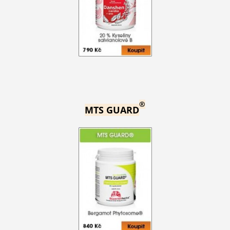
®
MTS GUARD