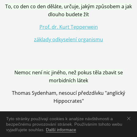
To, co den co den děláte, určuje, jakým způsobem a jak
dlouho budete žít
Prof. dr. Kurt Tepperwein
základy odkyselení organismu
Nemoc není nic jiného, než pokus těla zbavit se
morbidních látek
Thomas Sydenham, nesoucí předzdívku "anglický
Hippocrates"
Tyto stránky používají cookies k analýze návštěvnosti a
bezpečnému provozování stránek. Používáním tohoto webu
vyjadřujete souhlas.
Další informace
Nemoc je vyléčena jen pomocí Přírody, neutralizací a