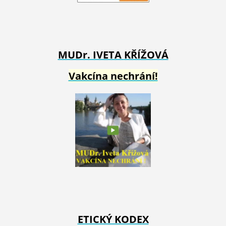
MUDr. IVETA
KŘÍŽOVÁ
Vakcína nechrání!
ETICKÝ KODEX