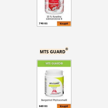
®
MTS GUARD