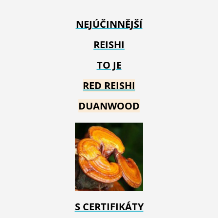
NEJÚČINNĚJŠÍ
REISHI
TO JE
RED REIS
HI
DUANWOOD
S CERTIFIKÁTY