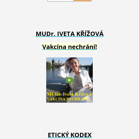
MUDr. IVETA
KŘÍŽOVÁ
Vakcína nechrání!
ETICKÝ KODEX