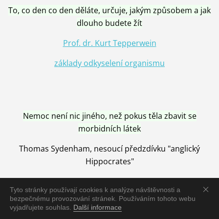
To, co den co den děláte, určuje, jakým způsobem a jak
dlouho budete žít
Prof. dr. Kurt Tepperwein
základy odkyselení organismu
Nemoc není nic jiného, než pokus těla zbavit se
morbidních látek
Thomas Sydenham, nesoucí předzdívku "anglický
Hippocrates"
Tyto stránky používají cookies k analýze návštěvnosti a
bezpečnému provozování stránek. Používáním tohoto webu
vyjadřujete souhlas.
Další informace
Nemoc je vyléčena jen pomocí Přírody, neutralizací a