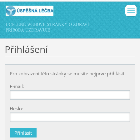
UCELENÉ WEBOVÉ STRÁNKY O ZDRAVÍ -
PŘÍRODA UZDRAVUJE
Přihlášení
Pro zobrazení této stránky se musíte nejprve přihlásit.
E-mail:
Heslo: