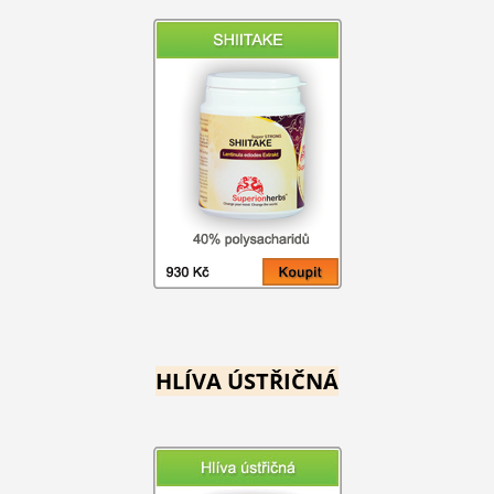
HLÍVA ÚSTŘIČNÁ