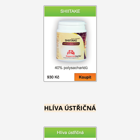
HLÍVA ÚSTŘIČNÁ