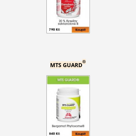
®
MTS GUARD