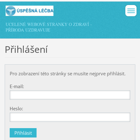
UCELENÉ WEBOVÉ STRÁNKY O ZDRAVÍ -
PŘÍRODA UZDRAVUJE
Přihlášení
Pro zobrazení této stránky se musíte nejprve přihlásit.
E-mail:
Heslo: