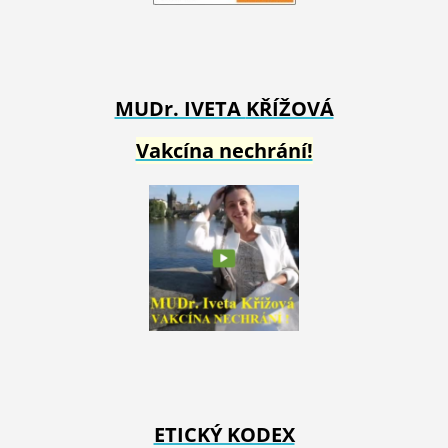
MUDr. IVETA
KŘÍŽOVÁ
Vakcína nechrání!
ETICKÝ KODEX