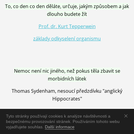
To, co den co den děláte, určuje, jakým způsobem a jak
dlouho budete žít
Prof. dr. Kurt Tepperwein
základy odkyselení organismu
Nemoc není nic jiného, než pokus těla zbavit se
morbidních látek
Thomas Sydenham, nesoucí předzdívku "anglický
Hippocrates"
Tyto stránky používají cookies k analýze návštěvnosti a
bezpečnému provozování stránek. Používáním tohoto webu
vyjadřujete souhlas.
Další informace
Nemoc je vyléčena jen pomocí Přírody, neutralizací a