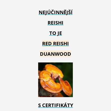
NEJÚČINNĚJŠÍ
REISHI
TO JE
RED REIS
HI
DUANWOOD
S CERTIFIKÁTY