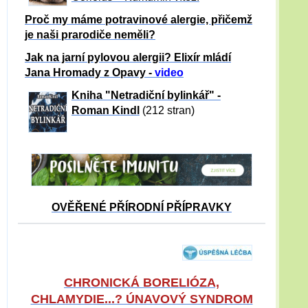
Proč my máme potravinové alergie, přičemž
je naši prarodiče neměli?
Jak na jarní pylovou alergii? Elixír mládí
Jana Hromady z Opavy -
video
Kniha "Netradiční bylinkář" -
Roman Kindl
(212 stran)
OVĚŘENÉ PŘÍRODNÍ PŘÍPRAVKY
CHRONICKÁ BORELIÓZA,
CHLAMYDIE...? ÚNAVOVÝ SYNDROM