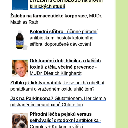
z REISHI
CORIOLUSU
na úrovni
a
klinických studií
Žaloba
na farmaceutické korporace,
MUDr.
Matthias Rath
Koloidní stříbro
- účinné přírodní
antibiotikum,
hustoty koloidního
stříbra, doporučené dávkování
Odstranění rtuti, hliníku a dalších
toxinů z těla, včetně p
revence
-
MUDr. Dietrich Klinghardt
Zblblo již lidstvo natolik,
že se nechá obelhat
pohádkami o vražedném oxidu uhličitém?
Jak na Parkinsona?
Glutathionem, Hericiem a
odstraněním neurotoxinů Chlorellou
Přírodní léčba pejsků versus
selhávající ortodoxní antibiotika
-
Coriolus + Kurkumin vítězí