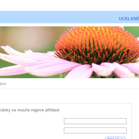
UCELENÉ
ášení
tránky se musíte nejprve přihlásit.