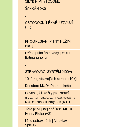
SILYBIN PHYTOSOME
ŠAFRÁN (+2)
.
ORTODOXNÍ LÉKAŘI UTAJUJÍ
(+1)
.
PROGRESIVNÍ PITNÝ REŽIM
(40+)
Léčba pitím čisté vody | MUDr.
Batmanghelidj
.
STRAVOVACÍ SYSTÉM (400+)
10+1 nejzdravějších semen (10+)
Desatero MUDr. Petra Lukeše
Devastující složky pro zdraví |
glutaman, aspartam, excitotoxiny |
MUDr. Russell Blaylock (40+)
Jídlo je tvůj nejlepší lék | MUDr.
Henry Bieler (+3)
Lži o potravinách | Miroslav
Spišiak