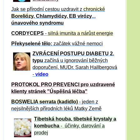
Jak se přírodní cestou uzdravit z
chronické
Boreliózy
, Chlamydiózy, EB virózy
...
únavového syndromu
CORDYCEPS
-
silná imunita a nárůst energie
Překyselené tělo:
začátek vážné nemoci
ZVRÁCE
NÍ POSTUPU DIABETU 2.
typu
začíná u ignorování běžných
doporučení, MUDr. Sarah Hallbergová
-
video
PROTOKOL PRO PREVENCI pro uzdravené
klienty
stránek "Úspěšná léčba"
BOSWELIA serrata (kadidlo)
- jeden z
nejsilnějších přírodních léků Matky Země
Tibetská houba, tibetské
krystaly
a
kombucha
- účinky, darování a
prodej