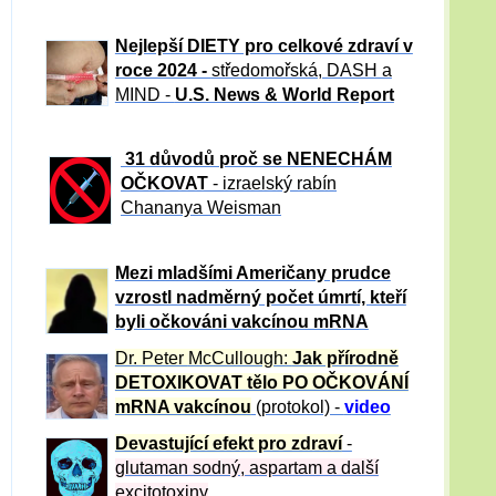
Nejlepší DIETY pro celkové zdraví v
roce 2024 -
středomořská, DASH a
MIND -
U.S. News & World Report
31 důvod
ů proč se NENECHÁM
OČKOVAT
- izraelský rabín
Chananya Weisman
Mezi mladšími Američany prudce
vzrostl nadměrný počet úmrtí, kteří
byli očkováni vakcínou mRNA
Dr. Peter
McCullough:
Jak přírodně
DETOXIKOVAT tělo PO OČKOVÁNÍ
mRNA vakcínou
(protokol) -
video
Devastující efekt pro zdraví
-
glutaman sodný, aspartam a další
excitotoxiny