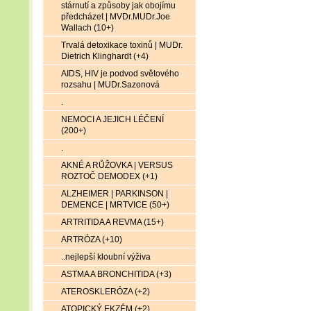
stárnutí a způsoby jak obojímu
předcházet | MVDr.MUDr.Joe
Wallach (10+)
Trvalá detoxikace toxinů | MUDr.
Dietrich Klinghardt (+4)
AIDS, HIV je podvod světového
rozsahu | MUDr.Sazonová
.
NEMOCI A JEJICH LÉČENÍ
(200+)
.
AKNÉ A RŮŽOVKA | VERSUS
ROZTOČ DEMODEX (+1)
ALZHEIMER | PARKINSON |
DEMENCE | MRTVICE (50+)
ARTRITIDA A REVMA (15+)
ARTRÓZA (+10)
..nejlepší kloubní výživa
ASTMA A BRONCHITIDA (+3)
ATEROSKLERÓZA (+2)
ATOPICKÝ EKZÉM (+2)