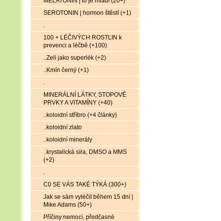
MELATONIN | to je mládí (20+)
SEROTONIN | hormon štěstí (+1)
.
100 + LÉČIVÝCH ROSTLIN k
prevenci a léčbě (+100)
..Zelí jako superlék (+2)
..Kmín černý (+1)
.
MINERÁLNÍ LÁTKY, STOPOVÉ
PRVKY A VITAMÍNY (+40)
..koloidní stříbro (+4 články)
..koloidní zlato
..koloidní minerály
..krystalická síra, DMSO a MMS
(+2)
.
C0 SE VÁS TAKÉ TÝKÁ (300+)
Jak se sám vyléčit během 15 dní |
Mike Adams (50+)
Příčiny nemocí, předčasné