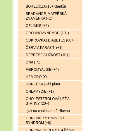
BORELIÓZA (15+ článků)
BRADAVICE, MATEŘSKÁ
ZNAMÉNKA (+1)
CELIAKIE (+2)
CROHNOVA NEMOC (10+)
CUKROVKA | DIABETES (60+)
ČERVI A PARAZITI (+1)
DEPRESE A ÚZKOST (10+)
DNA (+5)
FIBROMYALGIE (+4)
HEMOROIDY
HOREČKA | váš přítel
CHLAMYDIE (+1)
CHOLESTEROLOVÁ LEŽ A
STATINY (20+)
..jak na cholesterol? Hlavou
CHRONICKÝ ÚNAVOVÝ
SYNDROM (+8)
CHŘIPKA - VIRÓZY (+4 články)