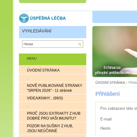
VYHLEDÁVÁNÍ
MENU
ÚVODNÍ STRÁNKA
.
ÚVODNÍ STRÁNKA
|
Přihl
NOVĚ PUBLIKOVANÉ STRÁNKY
"SRPEN 2026" - 11 stránek
Přihlášení
VIDEA/KNIHY... (99/3)
.
Pro zobrazení této s
PROČ JSOU EXTRAKTY Z HUB
DOBRÉ PRO VAŠI IMUNITU?
E-mail
POZOR NA SUŠINY Z HUB,
Heslo
JSOU NEÚČINNÉ