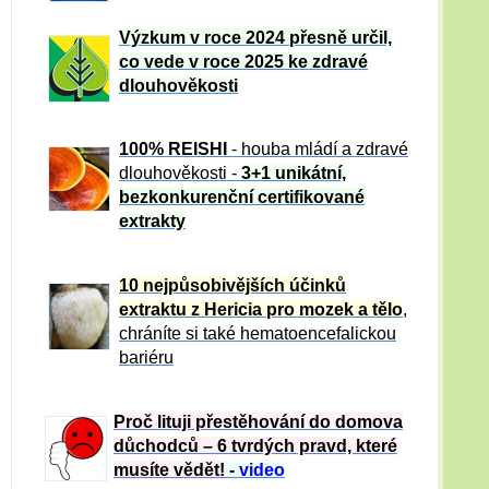
Výzkum v roce 2024 přesně určil,
co vede v roce 2025 ke zdravé
dlouhověkosti
100% REISHI
- houba mládí a zdravé
dlou
h
ověkosti -
3+1 unikátní,
bezkonkurenční certifikované
extrakty
10 nejpůsobivějších účinků
extraktu z Hericia pro mozek a tělo
,
chráníte si také hematoencefalickou
bariéru
Proč lituji přestěhování do domova
důchodců – 6 tvrdých pravd, které
musíte vědět!
-
video