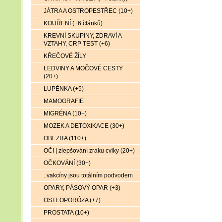
JÁTRA A OSTROPESTŘEC (10+)
KOUŘENÍ (+6 článků)
KREVNÍ SKUPINY, ZDRAVÍ A
VZTAHY, CRP TEST (+6)
KŘEČOVÉ ŽÍLY
LEDVINY A MOČOVÉ CESTY
(20+)
LUPÉNKA (+5)
MAMOGRAFIE
MIGRÉNA (10+)
MOZEK A DETOXIKACE (30+)
OBEZITA (110+)
OČI | zlepšování zraku cviky (20+)
OČKOVÁNÍ (30+)
..vakcíny jsou totálním podvodem
OPARY, PÁSOVÝ OPAR (+3)
OSTEOPORÓZA (+7)
PROSTATA (10+)