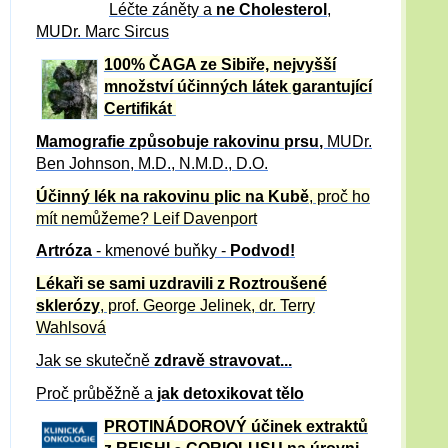
Léčte záněty a
ne Cholesterol
,
MUDr. Marc Sircus
100% ČAGA ze Sibiře, nejvyšší
množství účinných látek garantující
Certifikát
Mamografie způsobuje rakovinu prsu
,
MUDr.
Ben Johnson, M.D., N.M.D., D.O.
Účinný
lék na
rakovinu plic na Kubě
, proč ho
mít nemůžeme?
Leif Davenport
Artróza
- kmenové buňky -
Podvod!
Lékaři se sami uzdravili z Roztroušené
sklerózy
, prof. George Jelinek, dr. Terry
Wahlsová
Jak se skutečně
zdravě
stravovat...
Proč průběžně a
jak detoxikovat tělo
PROTINÁDOROVÝ účinek extraktů