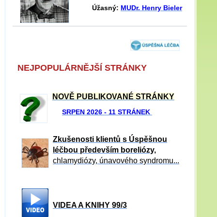
Úžasný:
MUDr. Henry Bieler
NEJPOPULÁRNĚJŠÍ STRÁNKY
NOVĚ PUBLIKOVANÉ STRÁNKY
SRPEN 2026 - 11 STRÁNEK
Zkušenosti klientů s Úspěšnou
léčbou především boreliózy,
chlamydiózy, únavového syndromu...
VIDEA A KNIHY 99/3