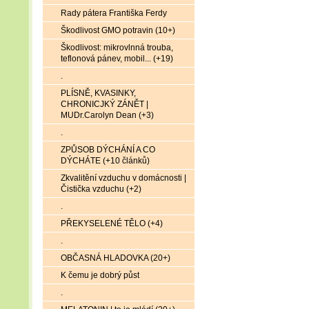
Rady pátera Františka Ferdy
Škodlivost GMO potravin (10+)
Škodlivost: mikrovlnná trouba,
teflonová pánev, mobil... (+19)
.
PLÍSNĚ, KVASINKY,
CHRONICJKÝ ZÁNĚT |
MUDr.Carolyn Dean (+3)
.
ZPŮSOB DÝCHÁNÍ A CO
DÝCHÁTE (+10 článků)
Zkvalitění vzduchu v domácnosti |
Čistička vzduchu (+2)
.
PŘEKYSELENÉ TĚLO (+4)
.
OBČASNÁ HLADOVKA (20+)
K čemu je dobrý půst
.