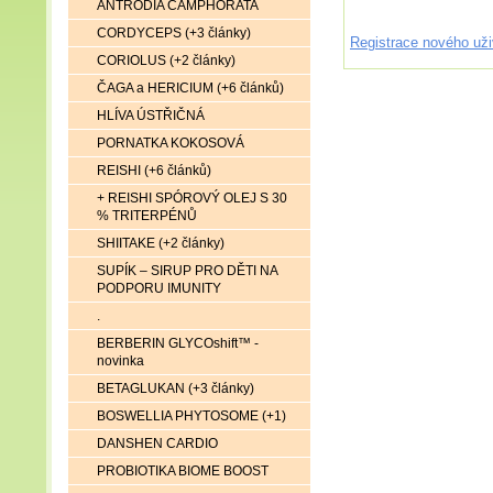
ANTRODIA CAMPHORATA
CORDYCEPS (+3 články)
Registrace nového uži
CORIOLUS (+2 články)
ČAGA a HERICIUM (+6 článků)
HLÍVA ÚSTŘIČNÁ
PORNATKA KOKOSOVÁ
REISHI (+6 článků)
+ REISHI SPÓROVÝ OLEJ S 30
% TRITERPÉNŮ
SHIITAKE (+2 články)
SUPÍK – SIRUP PRO DĚTI NA
PODPORU IMUNITY
.
BERBERIN GLYCOshift™ -
novinka
BETAGLUKAN (+3 články)
BOSWELLIA PHYTOSOME (+1)
DANSHEN CARDIO
PROBIOTIKA BIOME BOOST