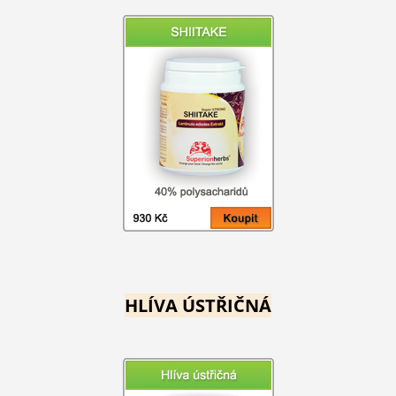
HLÍVA ÚSTŘIČNÁ