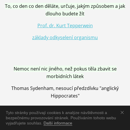
To, co den co den děláte, určuje, jakým způsobem a jak
dlouho budete žít
Prof. dr. Kurt Tepperwein
základy odkyselení organismu
Nemoc není nic jiného, než pokus těla zbavit se
morbidních látek
Thomas Sydenham, nesoucí předzdívku "anglický
Hippocrates"
Tyto stránky používají cookies k analýze návštěvnosti a
bezpečnému provozování stránek. Používáním tohoto webu
vyjadřujete souhlas.
Další informace
Nemoc je vyléčena jen pomocí Přírody, neutralizací a