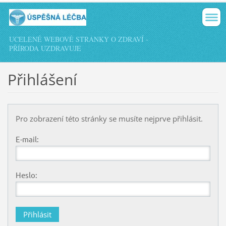
UCELENÉ WEBOVÉ STRÁNKY O ZDRAVÍ -
PŘÍRODA UZDRAVUJE
Přihlášení
Pro zobrazení této stránky se musíte nejprve přihlásit.
E-mail:
Heslo: