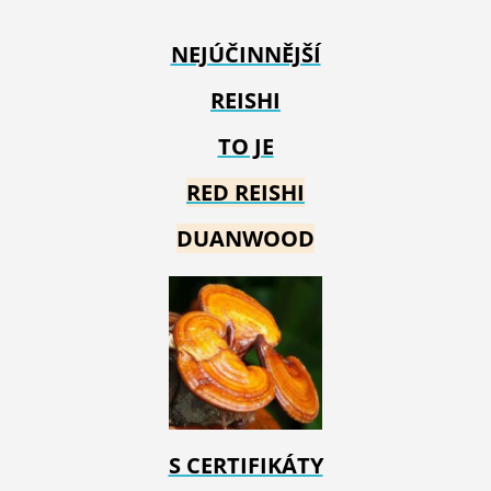
NEJÚČINNĚJŠÍ
REISHI
TO JE
RED REIS
HI
DUANWOOD
S CERTIFIKÁTY