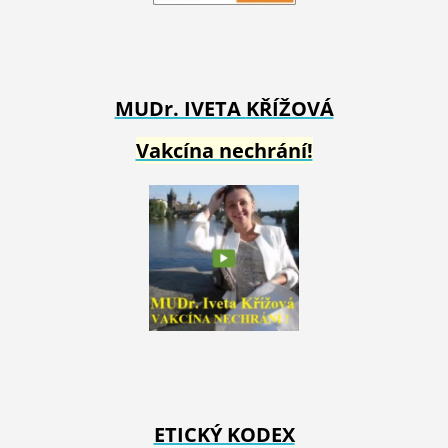
MUDr. IVETA
KŘÍŽOVÁ
Vakcína nechrání!
ETICKÝ KODEX