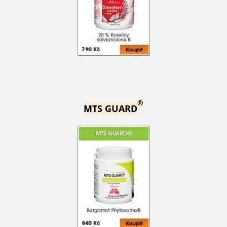
®
MTS GUARD