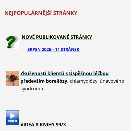
NEJPOPULÁRNĚJŠÍ STRÁNKY
NOVĚ PUBLIKOVANÉ STRÁNKY
SRPEN 2026 - 14 STRÁNEK
Zkušenosti klientů s Úspěšnou léčbou
především boreliózy,
chlamydiózy, únavového
syndromu...
VIDEA A KNIHY 99/3