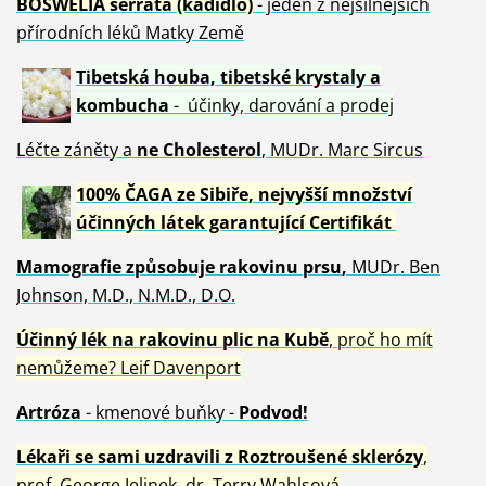
BOSWELIA serrata (kadidlo)
- jeden z nejsilnějších
přírodních léků Matky Země
Tibetská houba, tibetské
krystaly
a
kombucha
- účinky, darování a prodej
Léčte záněty a
ne Cholesterol
, MUDr. Marc Sircus
100% ČAGA ze Sibiře, nejvyšší množství
účinných látek garantující Certifikát
Mamografie způsobuje rakovinu prsu
,
MUDr. Ben
Johnson, M.D., N.M.D., D.O.
Účinný
lék na
rakovinu plic na Kubě
, proč ho mít
nemůžeme?
Leif Davenport
Artróza
- kmenové buňky -
Podvod!
Lékaři se sami uzdravili z Roztroušené sklerózy
,
prof. George Jelinek, dr. Terry Wahlsová