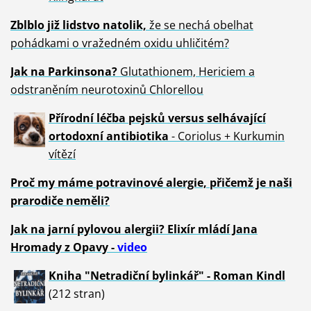
Zblblo již lidstvo natolik,
že se nechá obelhat
pohádkami o vražedném oxidu uhličitém?
Jak na Parkinsona?
Glutathionem, Hericiem a
odstraněním neurotoxinů Chlorellou
Přírodní léčba pejsků versus selhávající
ortodoxní antibiotika
- Coriolus + Kurkumin
vítězí
Proč my máme potravinové alergie, přičemž je naši
prarodiče neměli?
Jak na jarní pylovou alergii? Elixír mládí Jana
Hromady z Opavy -
video
Kniha "Netradiční bylinkář" - Roman Kindl
(212 stran)