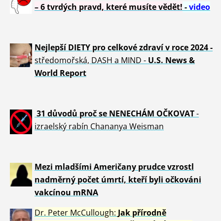
– 6 tvrdých pravd, které musíte vědět!
-
video
Nejlepší DIETY pro celkové zdraví v roce 2024 -
středomořská, DASH a MIND -
U.S. News &
World Report
31 důvod
ů proč se NENECHÁM OČKOVAT
-
izraelský rabín Chananya Weisman
Mezi mladšími Američany prudce vzrostl
nadměrný počet úmrtí, kteří byli očkováni
vakcínou mRNA
Dr. Peter
McCullough:
Jak přírodně