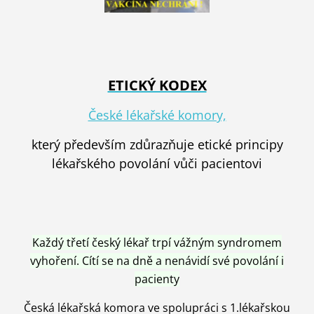
ETICKÝ KODEX
České lékařské komory,
který především zdůrazňuje etické principy
lékařského povolání vůči pacientovi
Každý třetí český lékař trpí vážným syndromem
vyhoření. Cítí se na dně a nenávidí své povolání i
pacienty
Česká lékařská komora ve spolupráci s 1.lékařskou