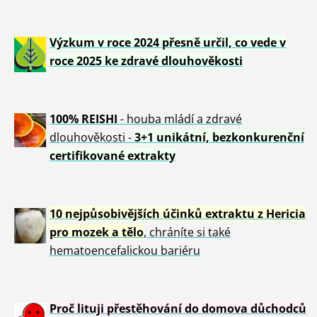
Výzkum v roce 2024 přesně určil, co vede v
roce 2025 ke zdravé dlouhověkosti
100% REISHI
- houba mládí a zdravé
dlou
h
ověkosti -
3+1 unikátní, bezkonkurenční
certifikované extrakty
10 nejpůsobivějších účinků extraktu z Hericia
pro mozek a tělo
, chráníte si také
hematoencefalickou bariéru
Proč lituji přestěhování do domova důchodců