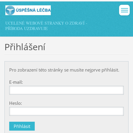
UCELENÉ WEBOVÉ STRÁNKY O ZDRAVÍ -
PŘÍRODA UZDRAVUJE
Přihlášení
Pro zobrazení této stránky se musíte nejprve přihlásit.
E-mail:
Heslo: