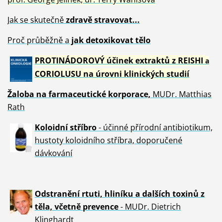
Jak se skutečně
zdravě
stravovat...
Proč průběžně a
jak detoxikovat tělo
PROTINÁDOROVÝ účinek extraktů z REISHI
a
CORIOLUSU
na úrovni klinických studií
Žaloba
na farmaceutické korporace,
MUDr. Matthias
Rath
Koloidní stříbro
- účinné přírodní antibiotikum,
hustoty koloidního stříbra, doporučené
dávkování
Odstranění rtuti, hliníku a dalších toxinů z
těla, včetně p
revence
- MUDr. Dietrich
Klinghardt