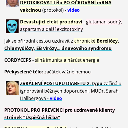
DETOXIKOVAT tělo PO OČKOVÁNÍ mRNA
vakcínou
(protokol) -
video
Devastující efekt pro zdraví
-
glutaman sodný,
aspartam a další excitotoxiny
Jak se přírodní cestou uzdravit z
chronické
Boreliózy
,
Chlamydiózy, EB virózy
...
únavového syndromu
CORDYCEPS
-
silná imunita a nárůst energie
Překyselené tělo:
začátek vážné nemoci
ZVRÁCE
NÍ POSTUPU DIABETU 2. typu
začíná u
ignorování běžných doporučení, MUDr. Sarah
Hallbergová -
video
PROTOKOL PRO PREVENCI pro uzdravené klienty
stránek "Úspěšná léčba"