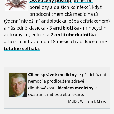
Osvědčený postup
pro léčbu
boreliozy a dalších koinfekcí, když
ortodoxní chemická medicína (3
týdenní nitrožilní antibiotická léčba ceftriaxonem)
a následně klasická - 3
antibiotika
- minocyclin,
azitromycin, entizol a 2
antituberkulotika
-
arficin a nidrazid i po 18 měsících aplikace u mě
totálně selhala
.
Cílem
správné
medicíny
je předcházení
nemocí a prodloužení zdravé
dlouhověkosti.
Ideálem
medicíny
je
odstranit mít potřebu lékaře.
MUDr. William J. Mayo