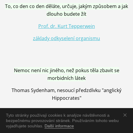
To, co den co den děláte, určuje, jakým způsobem a jak
dlouho budete žít
Prof. dr. Kurt Tepperwein
základy odkyselení organismu
Nemoc není nic jiného, než pokus těla zbavit se
morbidních látek
Thomas Sydenham, nesoucí předzdívku "anglický
Hippocrates"
Tyto stránky používají cookies k analýze návštěvnosti a
bezpečnému provozování stránek. Používáním tohoto webu
vyjadřujete souhlas.
Další informace
Nemoc je vyléčena jen pomocí Přírody, neutralizací a