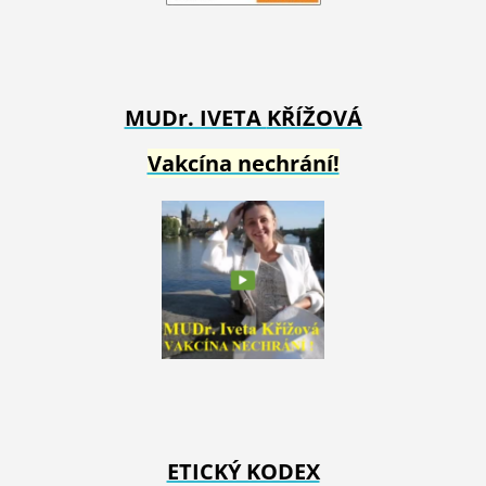
MUDr. IVETA
KŘÍŽOVÁ
Vakcína nechrání!
ETICKÝ KODEX