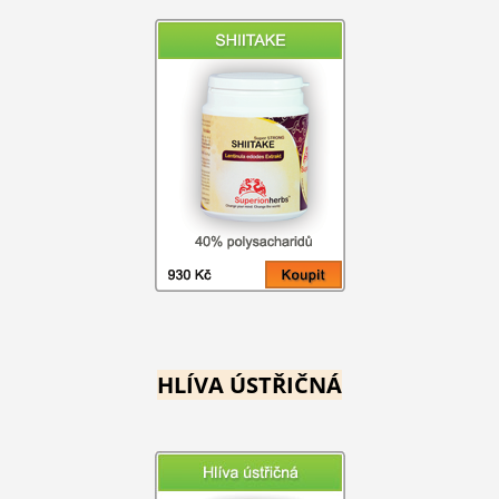
HLÍVA ÚSTŘIČNÁ