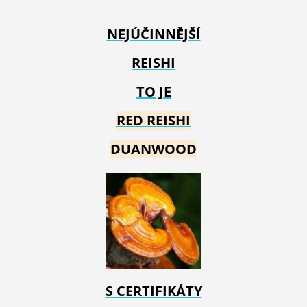
NEJÚČINNĚJŠÍ
REISHI
TO JE
RED REIS
HI
DUANWOOD
S CERTIFIKÁTY