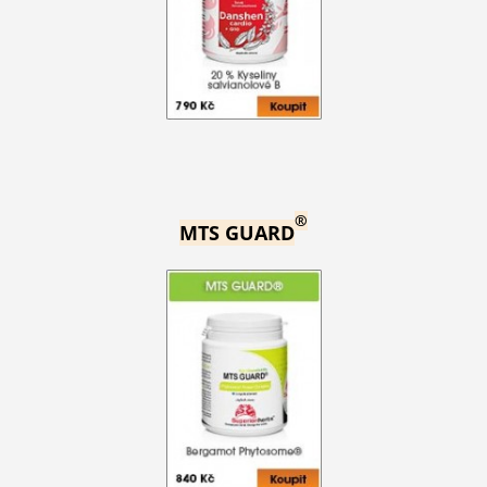
®
MTS GUARD