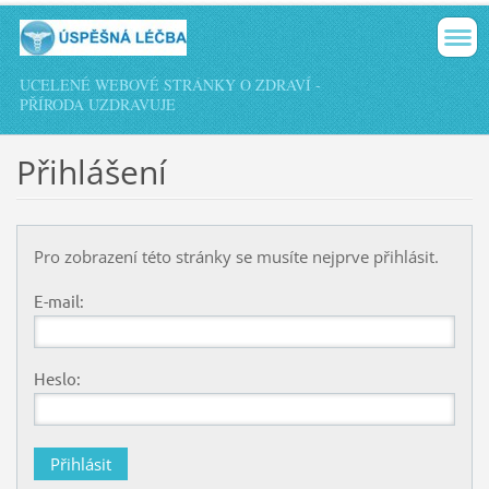
UCELENÉ WEBOVÉ STRÁNKY O ZDRAVÍ -
PŘÍRODA UZDRAVUJE
Přihlášení
Pro zobrazení této stránky se musíte nejprve přihlásit.
E-mail:
Heslo: