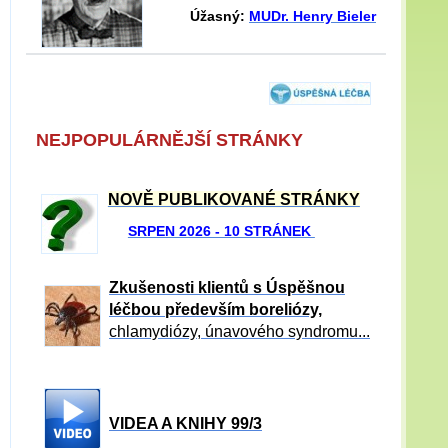
Úžasný:
MUDr. Henry Bieler
NEJPOPULÁRNĚJŠÍ STRÁNKY
NOVĚ PUBLIKOVANÉ STRÁNKY
SRPEN 2026 - 10 STRÁNEK
Zkušenosti klientů s Úspěšnou
léčbou především boreliózy,
chlamydiózy, únavového syndromu...
VIDEA A KNIHY 99/3