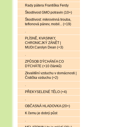
Rady pátera Františka Ferdy
Škodlivost GMO potravin (10+)
Škodlivost: mikrovlnná trouba,
teflonová pánev, mobil... (+19)
.
PLÍSNĚ, KVASINKY,
CHRONICJKÝ ZÁNĚT |
MUDr.Carolyn Dean (+3)
.
ZPŮSOB DÝCHÁNÍ A CO
DÝCHÁTE (+10 článků)
Zkvalitění vzduchu v domácnosti |
Čistička vzduchu (+2)
.
PŘEKYSELENÉ TĚLO (+4)
.
OBČASNÁ HLADOVKA (20+)
K čemu je dobrý půst
.