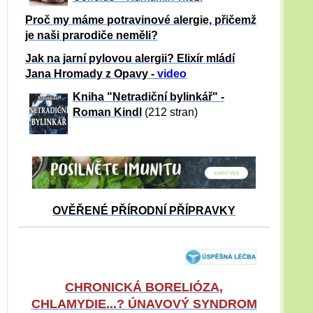
Proč my máme potravinové alergie, přičemž
je naši prarodiče neměli?
Jak na jarní pylovou alergii? Elixír mládí
Jana Hromady z Opavy -
video
Kniha "Netradiční bylinkář" -
Roman Kindl
(212 stran)
OVĚŘENÉ PŘÍRODNÍ PŘÍPRAVKY
CHRONICKÁ BORELIÓZA,
CHLAMYDIE...? ÚNAVOVÝ SYNDROM