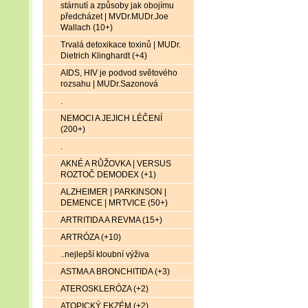
stárnutí a způsoby jak obojímu
předcházet | MVDr.MUDr.Joe
Wallach (10+)
Trvalá detoxikace toxinů | MUDr.
Dietrich Klinghardt (+4)
AIDS, HIV je podvod světového
rozsahu | MUDr.Sazonová
.
NEMOCI A JEJICH LÉČENÍ
(200+)
.
AKNÉ A RŮŽOVKA | VERSUS
ROZTOČ DEMODEX (+1)
ALZHEIMER | PARKINSON |
DEMENCE | MRTVICE (50+)
ARTRITIDA A REVMA (15+)
ARTRÓZA (+10)
..nejlepší kloubní výživa
ASTMA A BRONCHITIDA (+3)
ATEROSKLERÓZA (+2)
ATOPICKÝ EKZÉM (+2)