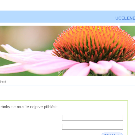
UCELENÉ
ášení
tránky se musíte nejprve přihlásit.