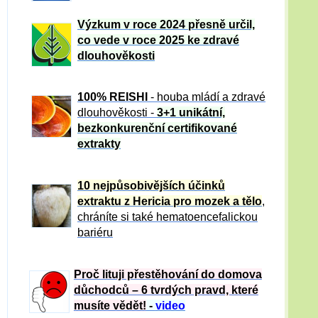
Výzkum v roce 2024 přesně určil,
co vede v roce 2025 ke zdravé
dlouhověkosti
100% REISHI
- houba mládí a zdravé
dlou
h
ověkosti -
3+1 unikátní,
bezkonkurenční certifikované
extrakty
10 nejpůsobivějších účinků
extraktu z Hericia pro mozek a tělo
,
chráníte si také hematoencefalickou
bariéru
Proč lituji přestěhování do domova
důchodců – 6 tvrdých pravd, které
musíte vědět!
-
video