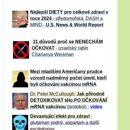
Nejlepší DIETY pro celkové zdraví v
roce 2024 -
středomořská, DASH a
MIND -
U.S. News & World Report
31 důvod
ů proč se NENECHÁM
OČKOVAT
- izraelský rabín
Chananya Weisman
Mezi mladšími Američany prudce
vzrostl nadměrný počet úmrtí, kteří
byli očkováni vakcínou mRNA
Dr. Peter
McCullough:
Jak přírodně
DETOXIKOVAT tělo PO OČKOVÁNÍ
mRNA vakcínou
(protokol) -
video
Devastující efekt pro zdraví
-
glutaman sodný, aspartam a další
excitotoxiny