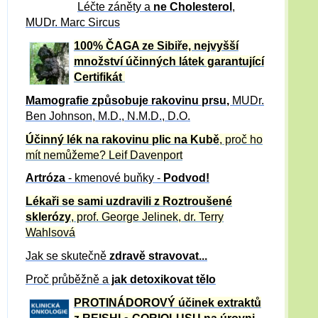
Léčte záněty a
ne Cholesterol
,
MUDr. Marc Sircus
100% ČAGA ze Sibiře, nejvyšší
množství účinných látek garantující
Certifikát
Mamografie způsobuje rakovinu prsu
,
MUDr.
Ben Johnson, M.D., N.M.D., D.O.
Účinný
lék na
rakovinu plic na Kubě
, proč ho
mít nemůžeme?
Leif Davenport
Artróza
- kmenové buňky -
Podvod!
Lékaři se sami uzdravili z Roztroušené
sklerózy
, prof. George Jelinek, dr. Terry
Wahlsová
Jak se skutečně
zdravě
stravovat...
Proč průběžně a
jak detoxikovat tělo
PROTINÁDOROVÝ účinek extraktů