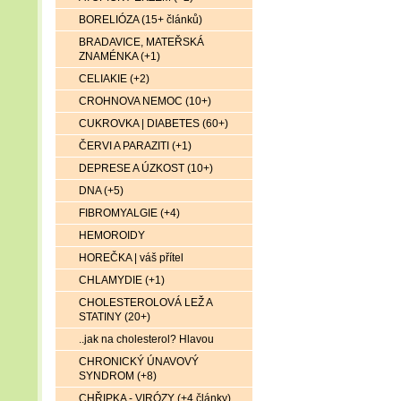
BORELIÓZA (15+ článků)
BRADAVICE, MATEŘSKÁ
ZNAMÉNKA (+1)
CELIAKIE (+2)
CROHNOVA NEMOC (10+)
CUKROVKA | DIABETES (60+)
ČERVI A PARAZITI (+1)
DEPRESE A ÚZKOST (10+)
DNA (+5)
FIBROMYALGIE (+4)
HEMOROIDY
HOREČKA | váš přítel
CHLAMYDIE (+1)
CHOLESTEROLOVÁ LEŽ A
STATINY (20+)
..jak na cholesterol? Hlavou
CHRONICKÝ ÚNAVOVÝ
SYNDROM (+8)
CHŘIPKA - VIRÓZY (+4 články)