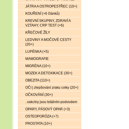
JÁTRA A OSTROPESTŘEC (10+)
KOUŘENÍ (+6 článků)
KREVNÍ SKUPINY, ZDRAVÍ A
VZTAHY, CRP TEST (+6)
KŘEČOVÉ ŽÍLY
LEDVINY A MOČOVÉ CESTY
(20+)
LUPÉNKA (+5)
MAMOGRAFIE
MIGRÉNA (10+)
MOZEK A DETOXIKACE (30+)
OBEZITA (110+)
OČI | zlepšování zraku cviky (20+)
OČKOVÁNÍ (30+)
..vakcíny jsou totálním podvodem
OPARY, PÁSOVÝ OPAR (+3)
OSTEOPORÓZA (+7)
PROSTATA (10+)