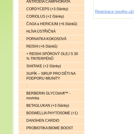
ANTRODIA CAMPHORATA
CORDYCEPS (+3 články)
Registrace nového uži
CORIOLUS (+2 články)
ČAGA a HERICIUM (+6 článků)
HLÍVA ÚSTŘIČNÁ
PORNATKA KOKOSOVÁ
REISHI (+6 článků)
+ REISHI SPÓROVÝ OLEJ S 30
% TRITERPÉNŮ
SHIITAKE (+2 články)
SUPÍK – SIRUP PRO DĚTI NA
PODPORU IMUNITY
.
BERBERIN GLYCOshift™ -
novinka
BETAGLUKAN (+3 články)
BOSWELLIA PHYTOSOME (+1)
DANSHEN CARDIO
PROBIOTIKA BIOME BOOST