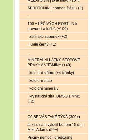
MELATONIN | to je mládí (20+)
SEROTONIN | hormon štěstí (+1)
.
100 + LÉČIVÝCH ROSTLIN k
prevenci a léčbě (+100)
..Zelí jako superlék (+2)
..Kmín černý (+1)
.
MINERÁLNÍ LÁTKY, STOPOVÉ
PRVKY A VITAMÍNY (+40)
..koloidní stříbro (+4 články)
..koloidní zlato
..koloidní minerály
..krystalická síra, DMSO a MMS
(+2)
.
C0 SE VÁS TAKÉ TÝKÁ (300+)
Jak se sám vyléčit během 15 dní |
Mike Adams (50+)
Příčiny nemocí, předčasné