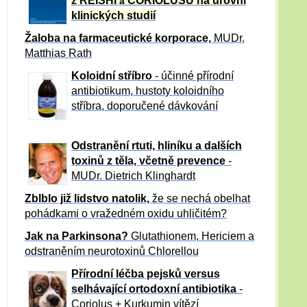
z REISHI
CORIOLUSU
na úrovni
a
klinických studií
Žaloba
na farmaceutické korporace,
MUDr.
Matthias Rath
Koloidní stříbro
- účinné přírodní
antibiotikum,
hustoty koloidního
stříbra, doporučené dávkování
Odstranění rtuti, hliníku a dalších
toxinů z těla, včetně p
revence
-
MUDr. Dietrich Klinghardt
Zblblo již lidstvo natolik,
že se nechá obelhat
pohádkami o vražedném oxidu uhličitém?
Jak na Parkinsona?
Glutathionem, Hericiem a
odstraněním neurotoxinů Chlorellou
Přírodní léčba pejsků versus
selhávající ortodoxní antibiotika
-
Coriolus + Kurkumin vítězí