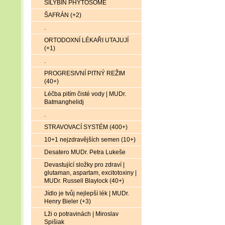
SILYBIN PHYTOSOME
ŠAFRÁN (+2)
.
ORTODOXNÍ LÉKAŘI UTAJUJÍ
(+1)
.
PROGRESIVNÍ PITNÝ REŽIM
(40+)
Léčba pitím čisté vody | MUDr.
Batmanghelidj
.
STRAVOVACÍ SYSTÉM (400+)
10+1 nejzdravějších semen (10+)
Desatero MUDr. Petra Lukeše
Devastující složky pro zdraví |
glutaman, aspartam, excitotoxiny |
MUDr. Russell Blaylock (40+)
Jídlo je tvůj nejlepší lék | MUDr.
Henry Bieler (+3)
Lži o potravinách | Miroslav
Spišiak