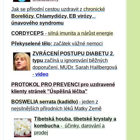
Jak se přírodní cestou uzdravit z
chronické
Boreliózy
, Chlamydiózy, EB virózy
...
únavového syndromu
CORDYCEPS
-
silná imunita a nárůst energie
Překyselené tělo:
začátek vážné nemoci
ZVRÁCE
NÍ POSTUPU DIABETU 2.
typu
začíná u ignorování běžných
doporučení, MUDr. Sarah Hallbergová
-
video
PROTOKOL PRO PREVENCI pro uzdravené
klienty
stránek "Úspěšná léčba"
BOSWELIA serrata (kadidlo)
- jeden z
nejsilnějších přírodních léků Matky Země
Tibetská houba, tibetské
krystaly
a
kombucha
- účinky, darování a
prodej