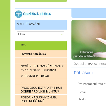
VYHLEDÁVÁNÍ
MENU
ÚVODNÍ STRÁNKA
.
ÚVODNÍ STRÁNKA
|
Přihl
NOVĚ PUBLIKOVANÉ STRÁNKY
"SRPEN 2026" - 10 stránek
Přihlášení
VIDEA/KNIHY... (99/3)
.
Pro zobrazení této s
PROČ JSOU EXTRAKTY Z HUB
DOBRÉ PRO VAŠI IMUNITU?
E-mail
POZOR NA SUŠINY Z HUB,
Heslo
JSOU NEÚČINNÉ