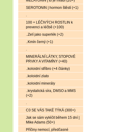
MELATONIN | to je mládí (20+)
SEROTONIN | hormon štěstí (+1)
.
100 + LÉČIVÝCH ROSTLIN k
prevenci a léčbě (+100)
..Zelí jako superlék (+2)
..Kmín černý (+1)
.
MINERÁLNÍ LÁTKY, STOPOVÉ
PRVKY A VITAMÍNY (+40)
..koloidní stříbro (+4 články)
..koloidní zlato
..koloidní minerály
..krystalická síra, DMSO a MMS
(+2)
.
C0 SE VÁS TAKÉ TÝKÁ (300+)
Jak se sám vyléčit během 15 dní |
Mike Adams (50+)
Příčiny nemocí, předčasné