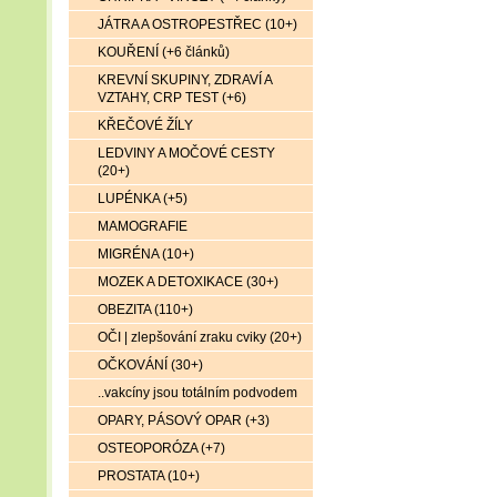
JÁTRA A OSTROPESTŘEC (10+)
KOUŘENÍ (+6 článků)
KREVNÍ SKUPINY, ZDRAVÍ A
VZTAHY, CRP TEST (+6)
KŘEČOVÉ ŽÍLY
LEDVINY A MOČOVÉ CESTY
(20+)
LUPÉNKA (+5)
MAMOGRAFIE
MIGRÉNA (10+)
MOZEK A DETOXIKACE (30+)
OBEZITA (110+)
OČI | zlepšování zraku cviky (20+)
OČKOVÁNÍ (30+)
..vakcíny jsou totálním podvodem
OPARY, PÁSOVÝ OPAR (+3)
OSTEOPORÓZA (+7)
PROSTATA (10+)