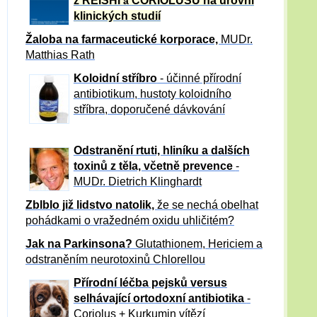
z REISHI
CORIOLUSU
na úrovni
a
klinických studií
Žaloba
na farmaceutické korporace,
MUDr.
Matthias Rath
Koloidní stříbro
- účinné přírodní
antibiotikum,
hustoty koloidního
stříbra, doporučené dávkování
Odstranění rtuti, hliníku a dalších
toxinů z těla, včetně p
revence
-
MUDr. Dietrich Klinghardt
Zblblo již lidstvo natolik,
že se nechá obelhat
pohádkami o vražedném oxidu uhličitém?
Jak na Parkinsona?
Glutathionem, Hericiem a
odstraněním neurotoxinů Chlorellou
Přírodní léčba pejsků versus
selhávající ortodoxní antibiotika
-
Coriolus + Kurkumin vítězí