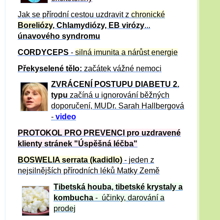
Jak se přírodní cestou uzdravit z
chronické
Boreliózy
, Chlamydiózy, EB virózy
...
únavového syndromu
CORDYCEPS
-
silná imunita a nárůst energie
Překyselené tělo:
začátek vážné nemoci
ZVRÁCE
NÍ POSTUPU DIABETU 2.
typu
začíná u ignorování běžných
doporučení, MUDr. Sarah Hallbergová
-
video
PROTOKOL PRO PREVENCI pro uzdravené
klienty
stránek "Úspěšná léčba"
BOSWELIA serrata (kadidlo)
- jeden z
nejsilnějších přírodních léků Matky Země
Tibetská houba, tibetské
krystaly
a
kombucha
- účinky, darování a
prodej