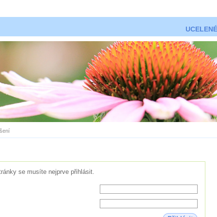
UCELENÉ
ášení
tránky se musíte nejprve přihlásit.