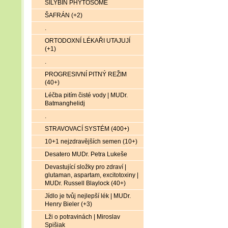
SILYBIN PHYTOSOME
ŠAFRÁN (+2)
.
ORTODOXNÍ LÉKAŘI UTAJUJÍ
(+1)
.
PROGRESIVNÍ PITNÝ REŽIM
(40+)
Léčba pitím čisté vody | MUDr.
Batmanghelidj
.
STRAVOVACÍ SYSTÉM (400+)
10+1 nejzdravějších semen (10+)
Desatero MUDr. Petra Lukeše
Devastující složky pro zdraví |
glutaman, aspartam, excitotoxiny |
MUDr. Russell Blaylock (40+)
Jídlo je tvůj nejlepší lék | MUDr.
Henry Bieler (+3)
Lži o potravinách | Miroslav
Spišiak