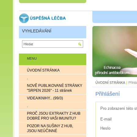
VYHLEDÁVÁNÍ
MENU
ÚVODNÍ STRÁNKA
.
ÚVODNÍ STRÁNKA
|
Přihl
NOVĚ PUBLIKOVANÉ STRÁNKY
"SRPEN 2026" - 11 stránek
Přihlášení
VIDEA/KNIHY... (99/3)
.
Pro zobrazení této s
PROČ JSOU EXTRAKTY Z HUB
DOBRÉ PRO VAŠI IMUNITU?
E-mail
POZOR NA SUŠINY Z HUB,
Heslo
JSOU NEÚČINNÉ