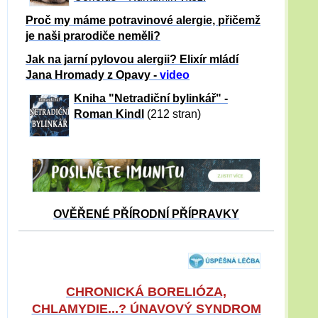
Proč my máme potravinové alergie, přičemž
je naši prarodiče neměli?
Jak na jarní pylovou alergii? Elixír mládí
Jana Hromady z Opavy -
video
Kniha "Netradiční bylinkář" -
Roman Kindl
(212 stran)
OVĚŘENÉ PŘÍRODNÍ PŘÍPRAVKY
CHRONICKÁ BORELIÓZA,
CHLAMYDIE...? ÚNAVOVÝ SYNDROM