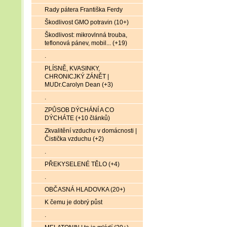
Rady pátera Františka Ferdy
Škodlivost GMO potravin (10+)
Škodlivost: mikrovlnná trouba,
teflonová pánev, mobil... (+19)
.
PLÍSNĚ, KVASINKY,
CHRONICJKÝ ZÁNĚT |
MUDr.Carolyn Dean (+3)
.
ZPŮSOB DÝCHÁNÍ A CO
DÝCHÁTE (+10 článků)
Zkvalitění vzduchu v domácnosti |
Čistička vzduchu (+2)
.
PŘEKYSELENÉ TĚLO (+4)
.
OBČASNÁ HLADOVKA (20+)
K čemu je dobrý půst
.