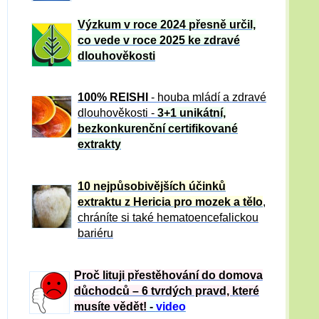
Výzkum v roce 2024 přesně určil,
co vede v roce 2025 ke zdravé
dlouhověkosti
100% REISHI
- houba mládí a zdravé
dlou
h
ověkosti -
3+1 unikátní,
bezkonkurenční certifikované
extrakty
10 nejpůsobivějších účinků
extraktu z Hericia pro mozek a tělo
,
chráníte si také hematoencefalickou
bariéru
Proč lituji přestěhování do domova
důchodců – 6 tvrdých pravd, které
musíte vědět!
-
video