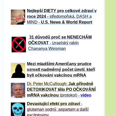
Nejlepší DIETY pro celkové zdraví v
roce 2024 -
středomořská, DASH a
MIND -
U.S. News & World Report
31 důvod
ů proč se NENECHÁM
OČKOVAT
- izraelský rabín
Chananya Weisman
Mezi mladšími Američany prudce
vzrostl nadměrný počet úmrtí, kteří
byli očkováni vakcínou mRNA
Dr. Peter
McCullough:
Jak přírodně
DETOXIKOVAT tělo PO OČKOVÁNÍ
mRNA vakcínou
(protokol) -
video
Devastující efekt pro zdraví
-
glutaman sodný, aspartam a další
excitotoxiny