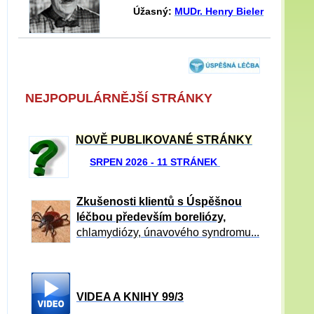
Úžasný:
MUDr. Henry Bieler
NEJPOPULÁRNĚJŠÍ STRÁNKY
NOVĚ PUBLIKOVANÉ STRÁNKY
SRPEN 2026 - 11 STRÁNEK
Zkušenosti klientů s Úspěšnou
léčbou především boreliózy,
chlamydiózy, únavového syndromu...
VIDEA A KNIHY 99/3