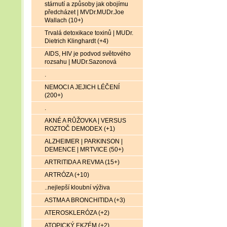
stárnutí a způsoby jak obojímu
předcházet | MVDr.MUDr.Joe
Wallach (10+)
Trvalá detoxikace toxinů | MUDr.
Dietrich Klinghardt (+4)
AIDS, HIV je podvod světového
rozsahu | MUDr.Sazonová
.
NEMOCI A JEJICH LÉČENÍ
(200+)
.
AKNÉ A RŮŽOVKA | VERSUS
ROZTOČ DEMODEX (+1)
ALZHEIMER | PARKINSON |
DEMENCE | MRTVICE (50+)
ARTRITIDA A REVMA (15+)
ARTRÓZA (+10)
..nejlepší kloubní výživa
ASTMA A BRONCHITIDA (+3)
ATEROSKLERÓZA (+2)
ATOPICKÝ EKZÉM (+2)