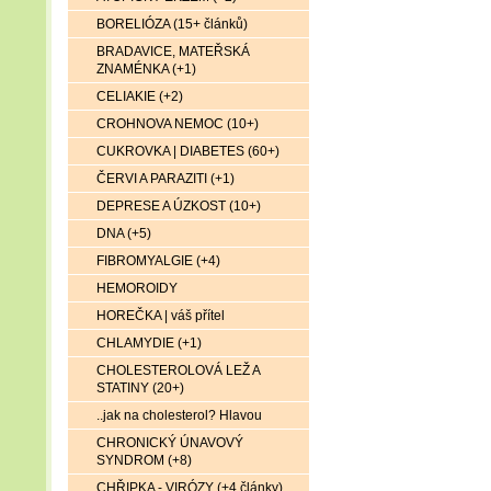
BORELIÓZA (15+ článků)
BRADAVICE, MATEŘSKÁ
ZNAMÉNKA (+1)
CELIAKIE (+2)
CROHNOVA NEMOC (10+)
CUKROVKA | DIABETES (60+)
ČERVI A PARAZITI (+1)
DEPRESE A ÚZKOST (10+)
DNA (+5)
FIBROMYALGIE (+4)
HEMOROIDY
HOREČKA | váš přítel
CHLAMYDIE (+1)
CHOLESTEROLOVÁ LEŽ A
STATINY (20+)
..jak na cholesterol? Hlavou
CHRONICKÝ ÚNAVOVÝ
SYNDROM (+8)
CHŘIPKA - VIRÓZY (+4 články)