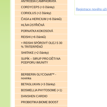
ANTRODIA CAMPHORATA
CORDYCEPS (+3 články)
Registrace nového uži
CORIOLUS (+2 články)
ČAGA a HERICIUM (+6 článků)
HLÍVA ÚSTŘIČNÁ
PORNATKA KOKOSOVÁ
REISHI (+6 článků)
+ REISHI SPÓROVÝ OLEJ S 30
% TRITERPÉNŮ
SHIITAKE (+2 články)
SUPÍK – SIRUP PRO DĚTI NA
PODPORU IMUNITY
.
BERBERIN GLYCOshift™ -
novinka
BETAGLUKAN (+3 články)
BOSWELLIA PHYTOSOME (+1)
DANSHEN CARDIO
PROBIOTIKA BIOME BOOST