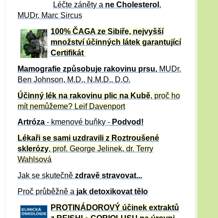
Léčte záněty a
ne Cholesterol
,
MUDr. Marc Sircus
100% ČAGA ze Sibiře, nejvyšší
množství účinných látek garantující
Certifikát
Mamografie způsobuje rakovinu prsu
,
MUDr.
Ben Johnson, M.D., N.M.D., D.O.
Účinný
lék na
rakovinu plic na Kubě
, proč ho
mít nemůžeme?
Leif Davenport
Artróza
- kmenové buňky -
Podvod!
Lékaři se sami uzdravili z Roztroušené
sklerózy
, prof. George Jelinek, dr. Terry
Wahlsová
Jak se skutečně
zdravě
stravovat...
Proč průběžně a
jak detoxikovat tělo
PROTINÁDOROVÝ účinek extraktů