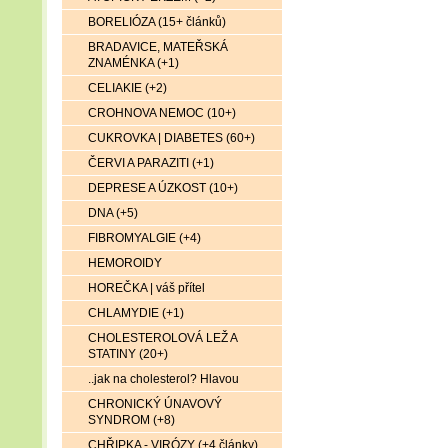
BORELIÓZA (15+ článků)
BRADAVICE, MATEŘSKÁ
ZNAMÉNKA (+1)
CELIAKIE (+2)
CROHNOVA NEMOC (10+)
CUKROVKA | DIABETES (60+)
ČERVI A PARAZITI (+1)
DEPRESE A ÚZKOST (10+)
DNA (+5)
FIBROMYALGIE (+4)
HEMOROIDY
HOREČKA | váš přítel
CHLAMYDIE (+1)
CHOLESTEROLOVÁ LEŽ A
STATINY (20+)
..jak na cholesterol? Hlavou
CHRONICKÝ ÚNAVOVÝ
SYNDROM (+8)
CHŘIPKA - VIRÓZY (+4 články)