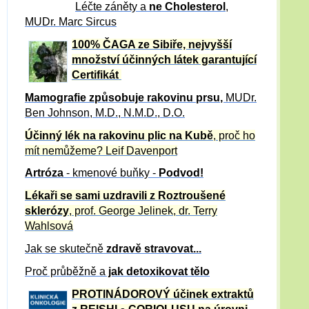
Léčte záněty a
ne Cholesterol
,
MUDr. Marc Sircus
100% ČAGA ze Sibiře, nejvyšší
množství účinných látek garantující
Certifikát
Mamografie způsobuje rakovinu prsu
,
MUDr.
Ben Johnson, M.D., N.M.D., D.O.
Účinný
lék na
rakovinu plic na Kubě
, proč ho
mít nemůžeme?
Leif Davenport
Artróza
- kmenové buňky -
Podvod!
Lékaři se sami uzdravili z Roztroušené
sklerózy
, prof. George Jelinek, dr. Terry
Wahlsová
Jak se skutečně
zdravě
stravovat...
Proč průběžně a
jak detoxikovat tělo
PROTINÁDOROVÝ účinek extraktů