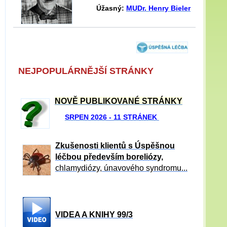
Úžasný:
MUDr. Henry Bieler
NEJPOPULÁRNĚJŠÍ STRÁNKY
NOVĚ PUBLIKOVANÉ STRÁNKY
SRPEN 2026 - 11 STRÁNEK
Zkušenosti klientů s Úspěšnou
léčbou především boreliózy,
chlamydiózy, únavového syndromu...
VIDEA A KNIHY 99/3