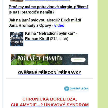
Proč my máme potravinové alergie, přičemž
je naši prarodiče neměli?
Jak na jarní pylovou alergii? Elixír mládí
Jana Hromady z Opavy -
video
Kniha "Netradiční bylinkář" -
Roman Kindl
(212 stran)
OVĚŘENÉ PŘÍRODNÍ PŘÍPRAVKY
CHRONICKÁ BORELIÓZA,
CHLAMYDIE...? ÚNAVOVÝ SYNDROM