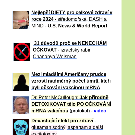
Nejlepší DIETY pro celkové zdraví v
roce 2024 -
středomořská, DASH a
MIND -
U.S. News & World Report
31 důvod
ů proč se NENECHÁM
OČKOVAT
- izraelský rabín
Chananya Weisman
Mezi mladšími Američany prudce
vzrostl nadměrný počet úmrtí, kteří
byli očkováni vakcínou mRNA
Dr. Peter
McCullough:
Jak přírodně
DETOXIKOVAT tělo PO OČKOVÁNÍ
mRNA vakcínou
(protokol) -
video
Devastující efekt pro zdraví
-
glutaman sodný, aspartam a další
excitotoxiny