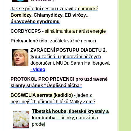
Jak se přírodní cestou uzdravit z
chronické
Boreliózy
, Chlamydiózy, EB virózy
...
únavového syndromu
CORDYCEPS
-
silná imunita a nárůst energie
Překyselené tělo:
začátek vážné nemoci
ZVRÁCE
NÍ POSTUPU DIABETU 2.
typu
začíná u ignorování běžných
doporučení, MUDr. Sarah Hallbergová
-
video
PROTOKOL PRO PREVENCI pro uzdravené
klienty
stránek "Úspěšná léčba"
BOSWELIA serrata (kadidlo)
- jeden z
nejsilnějších přírodních léků Matky Země
Tibetská houba, tibetské
krystaly
a
kombucha
- účinky, darování a
prodej