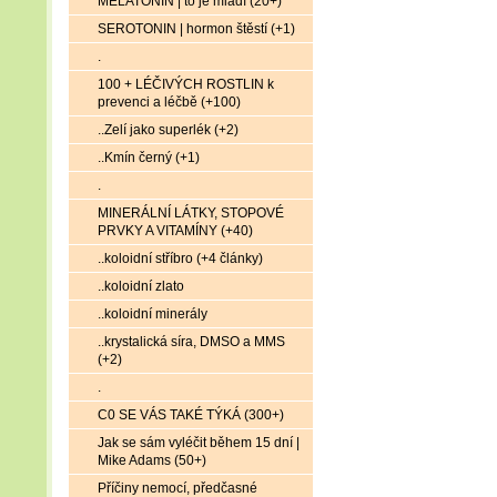
MELATONIN | to je mládí (20+)
SEROTONIN | hormon štěstí (+1)
.
100 + LÉČIVÝCH ROSTLIN k
prevenci a léčbě (+100)
..Zelí jako superlék (+2)
..Kmín černý (+1)
.
MINERÁLNÍ LÁTKY, STOPOVÉ
PRVKY A VITAMÍNY (+40)
..koloidní stříbro (+4 články)
..koloidní zlato
..koloidní minerály
..krystalická síra, DMSO a MMS
(+2)
.
C0 SE VÁS TAKÉ TÝKÁ (300+)
Jak se sám vyléčit během 15 dní |
Mike Adams (50+)
Příčiny nemocí, předčasné