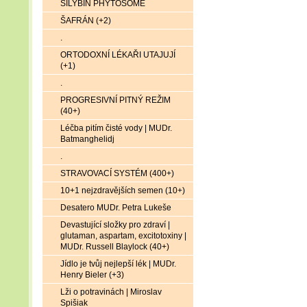
SILYBIN PHYTOSOME
ŠAFRÁN (+2)
.
ORTODOXNÍ LÉKAŘI UTAJUJÍ
(+1)
.
PROGRESIVNÍ PITNÝ REŽIM
(40+)
Léčba pitím čisté vody | MUDr.
Batmanghelidj
.
STRAVOVACÍ SYSTÉM (400+)
10+1 nejzdravějších semen (10+)
Desatero MUDr. Petra Lukeše
Devastující složky pro zdraví |
glutaman, aspartam, excitotoxiny |
MUDr. Russell Blaylock (40+)
Jídlo je tvůj nejlepší lék | MUDr.
Henry Bieler (+3)
Lži o potravinách | Miroslav
Spišiak