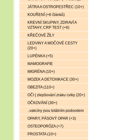
JÁTRA A OSTROPESTŘEC (10+)
KOUŘENÍ (+6 článků)
KREVNÍ SKUPINY, ZDRAVÍ A
VZTAHY, CRP TEST (+6)
KŘEČOVÉ ŽÍLY
LEDVINY A MOČOVÉ CESTY
(20+)
LUPÉNKA (+5)
MAMOGRAFIE
MIGRÉNA (10+)
MOZEK A DETOXIKACE (30+)
OBEZITA (110+)
OČI | zlepšování zraku cviky (20+)
OČKOVÁNÍ (30+)
..vakcíny jsou totálním podvodem
OPARY, PÁSOVÝ OPAR (+3)
OSTEOPORÓZA (+7)
PROSTATA (10+)