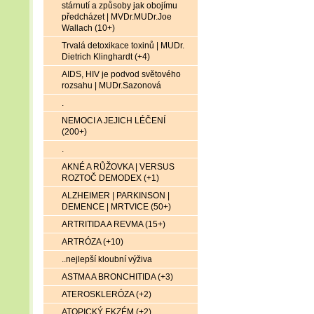
stárnutí a způsoby jak obojímu
předcházet | MVDr.MUDr.Joe
Wallach (10+)
Trvalá detoxikace toxinů | MUDr.
Dietrich Klinghardt (+4)
AIDS, HIV je podvod světového
rozsahu | MUDr.Sazonová
.
NEMOCI A JEJICH LÉČENÍ
(200+)
.
AKNÉ A RŮŽOVKA | VERSUS
ROZTOČ DEMODEX (+1)
ALZHEIMER | PARKINSON |
DEMENCE | MRTVICE (50+)
ARTRITIDA A REVMA (15+)
ARTRÓZA (+10)
..nejlepší kloubní výživa
ASTMA A BRONCHITIDA (+3)
ATEROSKLERÓZA (+2)
ATOPICKÝ EKZÉM (+2)