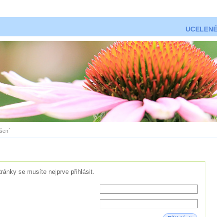
UCELENÉ
ášení
tránky se musíte nejprve přihlásit.