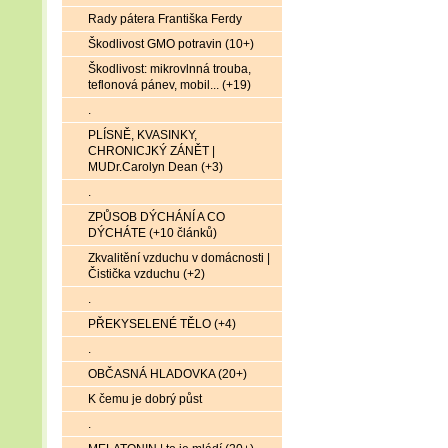
Rady pátera Františka Ferdy
Škodlivost GMO potravin (10+)
Škodlivost: mikrovlnná trouba,
teflonová pánev, mobil... (+19)
.
PLÍSNĚ, KVASINKY,
CHRONICJKÝ ZÁNĚT |
MUDr.Carolyn Dean (+3)
.
ZPŮSOB DÝCHÁNÍ A CO
DÝCHÁTE (+10 článků)
Zkvalitění vzduchu v domácnosti |
Čistička vzduchu (+2)
.
PŘEKYSELENÉ TĚLO (+4)
.
OBČASNÁ HLADOVKA (20+)
K čemu je dobrý půst
.