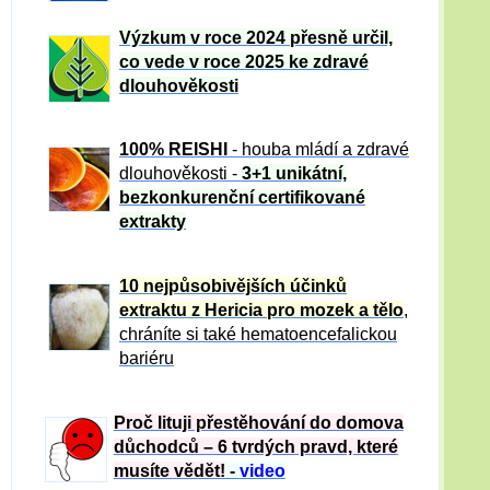
Výzkum v roce 2024 přesně určil,
co vede v roce 2025 ke zdravé
dlouhověkosti
100% REISHI
- houba mládí a zdravé
dlou
h
ověkosti -
3+1 unikátní,
bezkonkurenční certifikované
extrakty
10 nejpůsobivějších účinků
extraktu z Hericia pro mozek a tělo
,
chráníte si také hematoencefalickou
bariéru
Proč lituji přestěhování do domova
důchodců – 6 tvrdých pravd, které
musíte vědět!
-
video