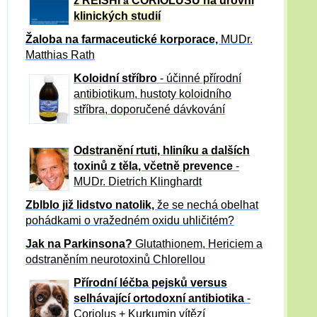
z REISHI
CORIOLUSU
na úrovni
a
klinických studií
Žaloba
na farmaceutické korporace,
MUDr.
Matthias Rath
Koloidní stříbro
- účinné přírodní
antibiotikum,
hustoty koloidního
stříbra, doporučené dávkování
Odstranění rtuti, hliníku a dalších
toxinů z těla, včetně p
revence
-
MUDr. Dietrich Klinghardt
Zblblo již lidstvo natolik,
že se nechá obelhat
pohádkami o vražedném oxidu uhličitém?
Jak na Parkinsona?
Glutathionem, Hericiem a
odstraněním neurotoxinů Chlorellou
Přírodní léčba pejsků versus
selhávající ortodoxní antibiotika
-
Coriolus + Kurkumin vítězí