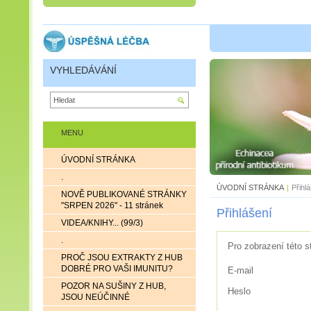
VYHLEDÁVÁNÍ
MENU
ÚVODNÍ STRÁNKA
.
ÚVODNÍ STRÁNKA
|
Přihl
NOVĚ PUBLIKOVANÉ STRÁNKY
"SRPEN 2026" - 11 stránek
Přihlášení
VIDEA/KNIHY... (99/3)
.
Pro zobrazení této s
PROČ JSOU EXTRAKTY Z HUB
DOBRÉ PRO VAŠI IMUNITU?
E-mail
POZOR NA SUŠINY Z HUB,
Heslo
JSOU NEÚČINNÉ