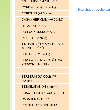
ANTRODIA CAMPHORATA
CORDYCEPS (+3 články)
Registrace nového uži
CORIOLUS (+2 články)
ČAGA a HERICIUM (+6 článků)
HLÍVA ÚSTŘIČNÁ
PORNATKA KOKOSOVÁ
REISHI (+6 článků)
+ REISHI SPÓROVÝ OLEJ S 30
% TRITERPÉNŮ
SHIITAKE (+2 články)
SUPÍK – SIRUP PRO DĚTI NA
PODPORU IMUNITY
.
BERBERIN GLYCOshift™ -
novinka
BETAGLUKAN (+3 články)
BOSWELLIA PHYTOSOME (+1)
DANSHEN CARDIO
PROBIOTIKA BIOME BOOST