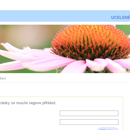
UCELENÉ
ášení
tránky se musíte nejprve přihlásit.