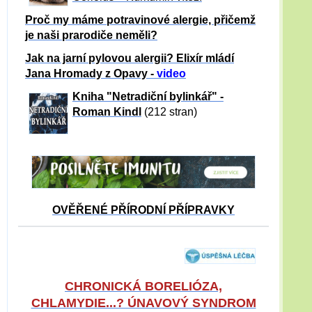
Proč my máme potravinové alergie, přičemž
je naši prarodiče neměli?
Jak na jarní pylovou alergii? Elixír mládí
Jana Hromady z Opavy -
video
Kniha "Netradiční bylinkář" -
Roman Kindl
(212 stran)
OVĚŘENÉ PŘÍRODNÍ PŘÍPRAVKY
CHRONICKÁ BORELIÓZA,
CHLAMYDIE...? ÚNAVOVÝ SYNDROM