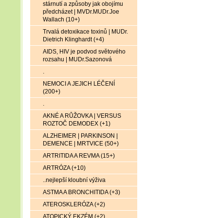
stárnutí a způsoby jak obojímu
předcházet | MVDr.MUDr.Joe
Wallach (10+)
Trvalá detoxikace toxinů | MUDr.
Dietrich Klinghardt (+4)
AIDS, HIV je podvod světového
rozsahu | MUDr.Sazonová
.
NEMOCI A JEJICH LÉČENÍ
(200+)
.
AKNÉ A RŮŽOVKA | VERSUS
ROZTOČ DEMODEX (+1)
ALZHEIMER | PARKINSON |
DEMENCE | MRTVICE (50+)
ARTRITIDA A REVMA (15+)
ARTRÓZA (+10)
..nejlepší kloubní výživa
ASTMA A BRONCHITIDA (+3)
ATEROSKLERÓZA (+2)
ATOPICKÝ EKZÉM (+2)