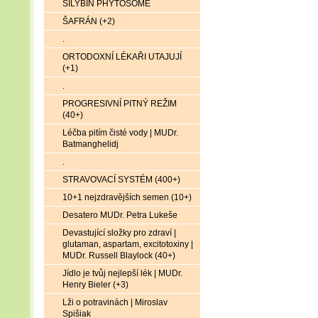
SILYBIN PHYTOSOME
ŠAFRÁN (+2)
.
ORTODOXNÍ LÉKAŘI UTAJUJÍ
(+1)
.
PROGRESIVNÍ PITNÝ REŽIM
(40+)
Léčba pitím čisté vody | MUDr.
Batmanghelidj
.
STRAVOVACÍ SYSTÉM (400+)
10+1 nejzdravějších semen (10+)
Desatero MUDr. Petra Lukeše
Devastující složky pro zdraví |
glutaman, aspartam, excitotoxiny |
MUDr. Russell Blaylock (40+)
Jídlo je tvůj nejlepší lék | MUDr.
Henry Bieler (+3)
Lži o potravinách | Miroslav
Spišiak