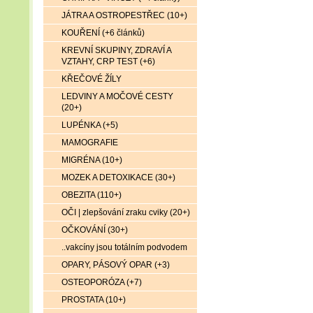
JÁTRA A OSTROPESTŘEC (10+)
KOUŘENÍ (+6 článků)
KREVNÍ SKUPINY, ZDRAVÍ A
VZTAHY, CRP TEST (+6)
KŘEČOVÉ ŽÍLY
LEDVINY A MOČOVÉ CESTY
(20+)
LUPÉNKA (+5)
MAMOGRAFIE
MIGRÉNA (10+)
MOZEK A DETOXIKACE (30+)
OBEZITA (110+)
OČI | zlepšování zraku cviky (20+)
OČKOVÁNÍ (30+)
..vakcíny jsou totálním podvodem
OPARY, PÁSOVÝ OPAR (+3)
OSTEOPORÓZA (+7)
PROSTATA (10+)