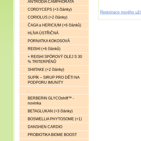
ANTRODIA CAMPHORATA
CORDYCEPS (+3 články)
Registrace nového uži
CORIOLUS (+2 články)
ČAGA a HERICIUM (+6 článků)
HLÍVA ÚSTŘIČNÁ
PORNATKA KOKOSOVÁ
REISHI (+6 článků)
+ REISHI SPÓROVÝ OLEJ S 30
% TRITERPÉNŮ
SHIITAKE (+2 články)
SUPÍK – SIRUP PRO DĚTI NA
PODPORU IMUNITY
.
BERBERIN GLYCOshift™ -
novinka
BETAGLUKAN (+3 články)
BOSWELLIA PHYTOSOME (+1)
DANSHEN CARDIO
PROBIOTIKA BIOME BOOST