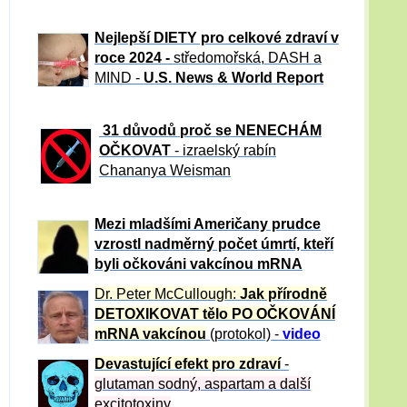
Nejlepší DIETY pro celkové zdraví v
roce 2024 -
středomořská, DASH a
MIND -
U.S. News & World Report
31 důvod
ů proč se NENECHÁM
OČKOVAT
- izraelský rabín
Chananya Weisman
Mezi mladšími Američany prudce
vzrostl nadměrný počet úmrtí, kteří
byli očkováni vakcínou mRNA
Dr. Peter
McCullough:
Jak přírodně
DETOXIKOVAT tělo PO OČKOVÁNÍ
mRNA vakcínou
(protokol) -
video
Devastující efekt pro zdraví
-
glutaman sodný, aspartam a další
excitotoxiny