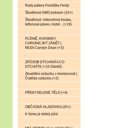
Rady pátera Františka Ferdy
Škodlivost GMO potravin (10+)
Škodlivost: mikrovlnná trouba,
teflonová pánev, mobil... (+19)
.
PLÍSNĚ, KVASINKY,
CHRONICJKÝ ZÁNĚT |
MUDr.Carolyn Dean (+3)
.
ZPŮSOB DÝCHÁNÍ A CO
DÝCHÁTE (+10 článků)
Zkvalitění vzduchu v domácnosti |
Čistička vzduchu (+2)
.
PŘEKYSELENÉ TĚLO (+4)
.
OBČASNÁ HLADOVKA (20+)
K čemu je dobrý půst
.