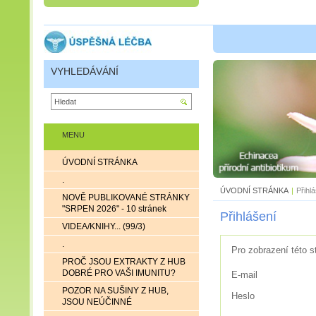
VYHLEDÁVÁNÍ
MENU
ÚVODNÍ STRÁNKA
.
ÚVODNÍ STRÁNKA
|
Přihl
NOVĚ PUBLIKOVANÉ STRÁNKY
"SRPEN 2026" - 10 stránek
Přihlášení
VIDEA/KNIHY... (99/3)
.
Pro zobrazení této s
PROČ JSOU EXTRAKTY Z HUB
DOBRÉ PRO VAŠI IMUNITU?
E-mail
POZOR NA SUŠINY Z HUB,
Heslo
JSOU NEÚČINNÉ