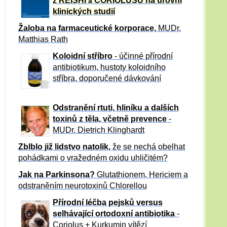
z REISHI
CORIOLUSU
na úrovni
a
klinických studií
Žaloba
na farmaceutické korporace,
MUDr.
Matthias Rath
Koloidní stříbro
- účinné přírodní
antibiotikum,
hustoty koloidního
stříbra, doporučené dávkování
Odstranění rtuti, hliníku a dalších
toxinů z těla, včetně p
revence
-
MUDr. Dietrich Klinghardt
Zblblo již lidstvo natolik,
že se nechá obelhat
pohádkami o vražedném oxidu uhličitém?
Jak na Parkinsona?
Glutathionem, Hericiem a
odstraněním neurotoxinů Chlorellou
Přírodní léčba pejsků versus
selhávající ortodoxní antibiotika
-
Coriolus + Kurkumin vítězí