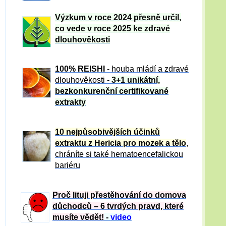
Výzkum v roce 2024 přesně určil,
co vede v roce 2025 ke zdravé
dlouhověkosti
100% REISHI
- houba mládí a zdravé
dlou
h
ověkosti -
3+1 unikátní,
bezkonkurenční certifikované
extrakty
10 nejpůsobivějších účinků
extraktu z Hericia pro mozek a tělo
,
chráníte si také hematoencefalickou
bariéru
Proč lituji přestěhování do domova
důchodců – 6 tvrdých pravd, které
musíte vědět!
-
video