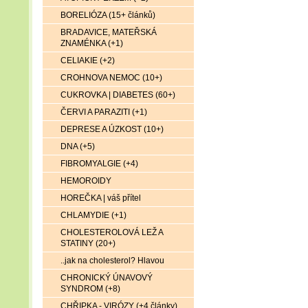
BORELIÓZA (15+ článků)
BRADAVICE, MATEŘSKÁ
ZNAMÉNKA (+1)
CELIAKIE (+2)
CROHNOVA NEMOC (10+)
CUKROVKA | DIABETES (60+)
ČERVI A PARAZITI (+1)
DEPRESE A ÚZKOST (10+)
DNA (+5)
FIBROMYALGIE (+4)
HEMOROIDY
HOREČKA | váš přítel
CHLAMYDIE (+1)
CHOLESTEROLOVÁ LEŽ A
STATINY (20+)
..jak na cholesterol? Hlavou
CHRONICKÝ ÚNAVOVÝ
SYNDROM (+8)
CHŘIPKA - VIRÓZY (+4 články)