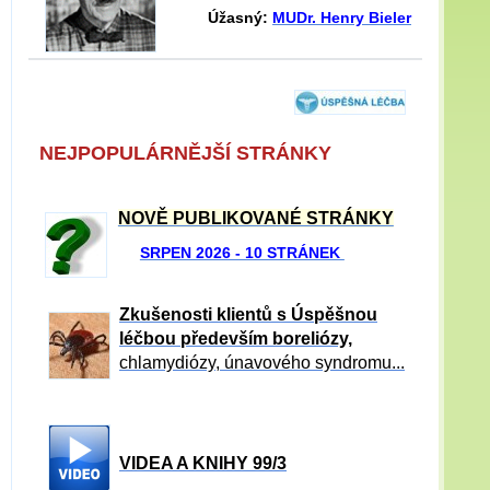
Úžasný:
MUDr. Henry Bieler
NEJPOPULÁRNĚJŠÍ STRÁNKY
NOVĚ PUBLIKOVANÉ STRÁNKY
SRPEN 2026 - 10 STRÁNEK
Zkušenosti klientů s Úspěšnou
léčbou především boreliózy,
chlamydiózy, únavového syndromu...
VIDEA A KNIHY 99/3