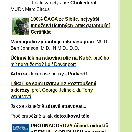
Léčte záněty a
ne Cholesterol
,
MUDr. Marc Sircus
100% ČAGA ze Sibiře, nejvyšší
množství účinných látek garantující
Certifikát
Mamografie způsobuje rakovinu prsu
,
MUDr.
Ben Johnson, M.D., N.M.D., D.O.
Účinný
lék na
rakovinu plic na Kubě
, proč ho
mít nemůžeme?
Leif Davenport
Artróza
- kmenové buňky -
Podvod!
Lékaři se sami uzdravili z Roztroušené
sklerózy
, prof. George Jelinek, dr. Terry
Wahlsová
Jak se skutečně
zdravě
stravovat...
Proč průběžně a
jak detoxikovat tělo
PROTINÁDOROVÝ účinek extraktů