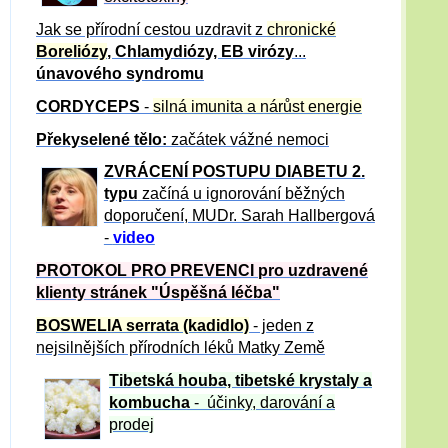
Jak se přírodní cestou uzdravit z
chronické
Boreliózy
, Chlamydiózy, EB virózy
...
únavového syndromu
CORDYCEPS
-
silná imunita a nárůst energie
Překyselené tělo:
začátek vážné nemoci
ZVRÁCE
NÍ POSTUPU DIABETU 2.
typu
začíná u ignorování běžných
doporučení, MUDr. Sarah Hallbergová
-
video
PROTOKOL PRO PREVENCI pro uzdravené
klienty
stránek "Úspěšná léčba"
BOSWELIA serrata (kadidlo)
- jeden z
nejsilnějších přírodních léků Matky Země
Tibetská houba, tibetské
krystaly
a
kombucha
- účinky, darování a
prodej