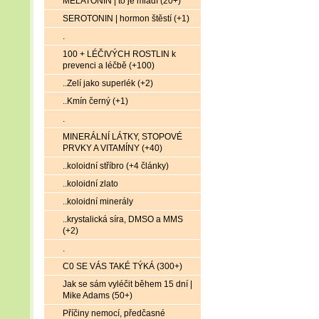
MELATONIN | to je mládí (20+)
SEROTONIN | hormon štěstí (+1)
.
100 + LÉČIVÝCH ROSTLIN k
prevenci a léčbě (+100)
..Zelí jako superlék (+2)
..Kmín černý (+1)
.
MINERÁLNÍ LÁTKY, STOPOVÉ
PRVKY A VITAMÍNY (+40)
..koloidní stříbro (+4 články)
..koloidní zlato
..koloidní minerály
..krystalická síra, DMSO a MMS
(+2)
.
C0 SE VÁS TAKÉ TÝKÁ (300+)
Jak se sám vyléčit během 15 dní |
Mike Adams (50+)
Příčiny nemocí, předčasné