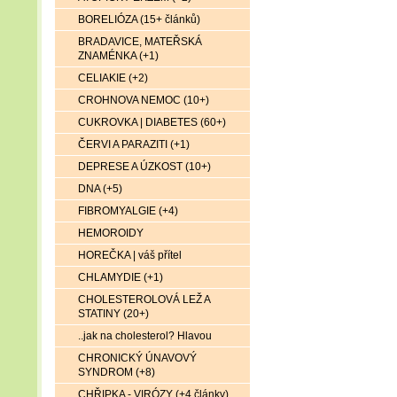
BORELIÓZA (15+ článků)
BRADAVICE, MATEŘSKÁ
ZNAMÉNKA (+1)
CELIAKIE (+2)
CROHNOVA NEMOC (10+)
CUKROVKA | DIABETES (60+)
ČERVI A PARAZITI (+1)
DEPRESE A ÚZKOST (10+)
DNA (+5)
FIBROMYALGIE (+4)
HEMOROIDY
HOREČKA | váš přítel
CHLAMYDIE (+1)
CHOLESTEROLOVÁ LEŽ A
STATINY (20+)
..jak na cholesterol? Hlavou
CHRONICKÝ ÚNAVOVÝ
SYNDROM (+8)
CHŘIPKA - VIRÓZY (+4 články)