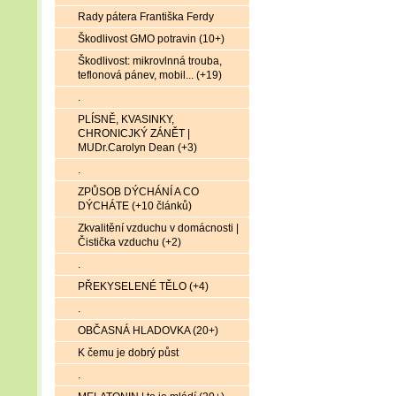
Rady pátera Františka Ferdy
Škodlivost GMO potravin (10+)
Škodlivost: mikrovlnná trouba,
teflonová pánev, mobil... (+19)
.
PLÍSNĚ, KVASINKY,
CHRONICJKÝ ZÁNĚT |
MUDr.Carolyn Dean (+3)
.
ZPŮSOB DÝCHÁNÍ A CO
DÝCHÁTE (+10 článků)
Zkvalitění vzduchu v domácnosti |
Čistička vzduchu (+2)
.
PŘEKYSELENÉ TĚLO (+4)
.
OBČASNÁ HLADOVKA (20+)
K čemu je dobrý půst
.