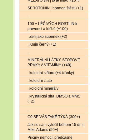
MELATONIN | to je mládí (20+)
SEROTONIN | hormon štěstí (+1)
.
100 + LÉČIVÝCH ROSTLIN k
prevenci a léčbě (+100)
..Zelí jako superlék (+2)
..Kmín černý (+1)
.
MINERÁLNÍ LÁTKY, STOPOVÉ
PRVKY A VITAMÍNY (+40)
..koloidní stříbro (+4 články)
..koloidní zlato
..koloidní minerály
..krystalická síra, DMSO a MMS
(+2)
.
C0 SE VÁS TAKÉ TÝKÁ (300+)
Jak se sám vyléčit během 15 dní |
Mike Adams (50+)
Příčiny nemocí, předčasné