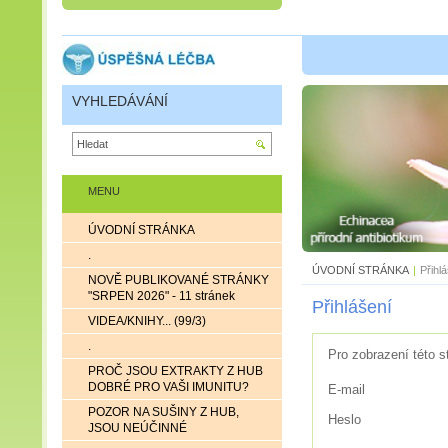
VYHLEDÁVÁNÍ
MENU
ÚVODNÍ STRÁNKA
.
ÚVODNÍ STRÁNKA
|
Přihl
NOVĚ PUBLIKOVANÉ STRÁNKY
"SRPEN 2026" - 11 stránek
Přihlášení
VIDEA/KNIHY... (99/3)
.
Pro zobrazení této s
PROČ JSOU EXTRAKTY Z HUB
DOBRÉ PRO VAŠI IMUNITU?
E-mail
POZOR NA SUŠINY Z HUB,
Heslo
JSOU NEÚČINNÉ