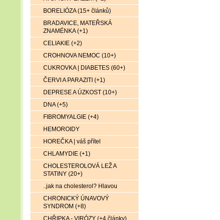
BORELIÓZA (15+ článků)
BRADAVICE, MATEŘSKÁ
ZNAMÉNKA (+1)
CELIAKIE (+2)
CROHNOVA NEMOC (10+)
CUKROVKA | DIABETES (60+)
ČERVI A PARAZITI (+1)
DEPRESE A ÚZKOST (10+)
DNA (+5)
FIBROMYALGIE (+4)
HEMOROIDY
HOREČKA | váš přítel
CHLAMYDIE (+1)
CHOLESTEROLOVÁ LEŽ A
STATINY (20+)
..jak na cholesterol? Hlavou
CHRONICKÝ ÚNAVOVÝ
SYNDROM (+8)
CHŘIPKA - VIRÓZY (+4 články)