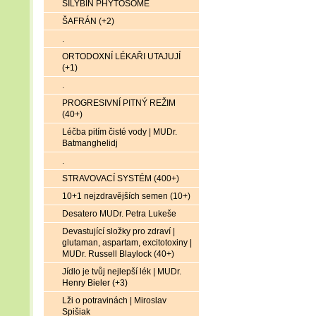
SILYBIN PHYTOSOME
ŠAFRÁN (+2)
.
ORTODOXNÍ LÉKAŘI UTAJUJÍ
(+1)
.
PROGRESIVNÍ PITNÝ REŽIM
(40+)
Léčba pitím čisté vody | MUDr.
Batmanghelidj
.
STRAVOVACÍ SYSTÉM (400+)
10+1 nejzdravějších semen (10+)
Desatero MUDr. Petra Lukeše
Devastující složky pro zdraví |
glutaman, aspartam, excitotoxiny |
MUDr. Russell Blaylock (40+)
Jídlo je tvůj nejlepší lék | MUDr.
Henry Bieler (+3)
Lži o potravinách | Miroslav
Spišiak