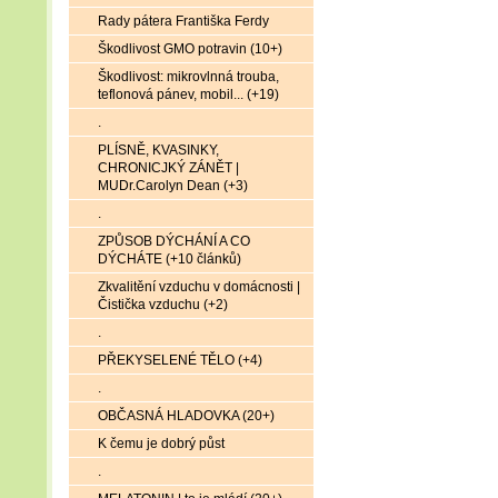
Rady pátera Františka Ferdy
Škodlivost GMO potravin (10+)
Škodlivost: mikrovlnná trouba,
teflonová pánev, mobil... (+19)
.
PLÍSNĚ, KVASINKY,
CHRONICJKÝ ZÁNĚT |
MUDr.Carolyn Dean (+3)
.
ZPŮSOB DÝCHÁNÍ A CO
DÝCHÁTE (+10 článků)
Zkvalitění vzduchu v domácnosti |
Čistička vzduchu (+2)
.
PŘEKYSELENÉ TĚLO (+4)
.
OBČASNÁ HLADOVKA (20+)
K čemu je dobrý půst
.