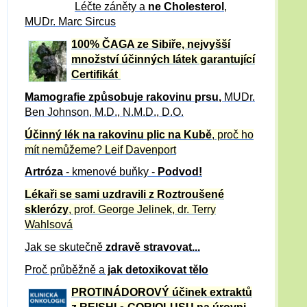
Léčte záněty a
ne Cholesterol
,
MUDr. Marc Sircus
100% ČAGA ze Sibiře, nejvyšší
množství účinných látek garantující
Certifikát
Mamografie způsobuje rakovinu prsu
,
MUDr.
Ben Johnson, M.D., N.M.D., D.O.
Účinný
lék na
rakovinu plic na Kubě
, proč ho
mít nemůžeme?
Leif Davenport
Artróza
- kmenové buňky -
Podvod!
Lékaři se sami uzdravili z Roztroušené
sklerózy
, prof. George Jelinek, dr. Terry
Wahlsová
Jak se skutečně
zdravě
stravovat...
Proč průběžně a
jak detoxikovat tělo
PROTINÁDOROVÝ účinek extraktů