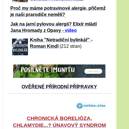
Proč my máme potravinové alergie, přičemž
je naši prarodiče neměli?
Jak na jarní pylovou alergii? Elixír mládí
Jana Hromady z Opavy -
video
Kniha "Netradiční bylinkář" -
Roman Kindl
(212 stran)
OVĚŘENÉ PŘÍRODNÍ PŘÍPRAVKY
CHRONICKÁ BORELIÓZA,
CHLAMYDIE...? ÚNAVOVÝ SYNDROM