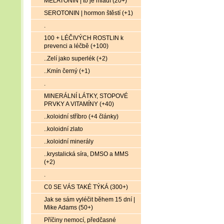
MELATONIN | to je mládí (20+)
SEROTONIN | hormon štěstí (+1)
.
100 + LÉČIVÝCH ROSTLIN k
prevenci a léčbě (+100)
..Zelí jako superlék (+2)
..Kmín černý (+1)
.
MINERÁLNÍ LÁTKY, STOPOVÉ
PRVKY A VITAMÍNY (+40)
..koloidní stříbro (+4 články)
..koloidní zlato
..koloidní minerály
..krystalická síra, DMSO a MMS
(+2)
.
C0 SE VÁS TAKÉ TÝKÁ (300+)
Jak se sám vyléčit během 15 dní |
Mike Adams (50+)
Příčiny nemocí, předčasné