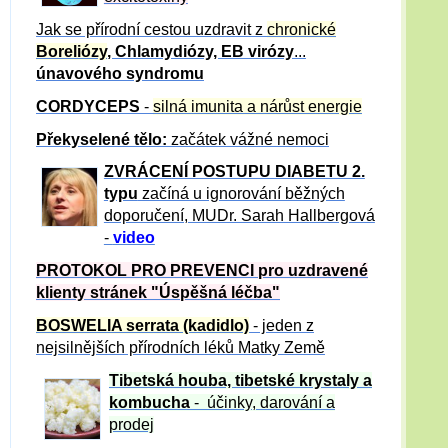
Jak se přírodní cestou uzdravit z
chronické
Boreliózy
, Chlamydiózy, EB virózy
...
únavového syndromu
CORDYCEPS
-
silná imunita a nárůst energie
Překyselené tělo:
začátek vážné nemoci
ZVRÁCE
NÍ POSTUPU DIABETU 2.
typu
začíná u ignorování běžných
doporučení, MUDr. Sarah Hallbergová
-
video
PROTOKOL PRO PREVENCI pro uzdravené
klienty
stránek "Úspěšná léčba"
BOSWELIA serrata (kadidlo)
- jeden z
nejsilnějších přírodních léků Matky Země
Tibetská houba, tibetské
krystaly
a
kombucha
- účinky, darování a
prodej