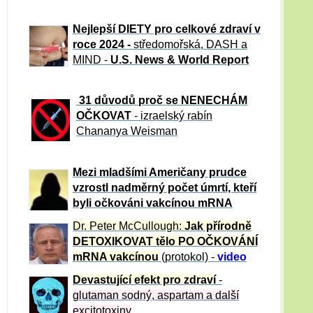
Nejlepší DIETY pro celkové zdraví v
roce 2024 -
středomořská, DASH a
MIND -
U.S. News & World Report
31 důvod
ů proč se NENECHÁM
OČKOVAT
- izraelský rabín
Chananya Weisman
Mezi mladšími Američany prudce
vzrostl nadměrný počet úmrtí, kteří
byli očkováni vakcínou mRNA
Dr. Peter
McCullough:
Jak přírodně
DETOXIKOVAT tělo PO OČKOVÁNÍ
mRNA vakcínou
(protokol) -
video
Devastující efekt pro zdraví
-
glutaman sodný, aspartam a další
excitotoxiny