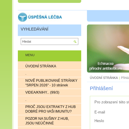
VYHLEDÁVÁNÍ
MENU
ÚVODNÍ STRÁNKA
.
ÚVODNÍ STRÁNKA
|
Přihl
NOVĚ PUBLIKOVANÉ STRÁNKY
"SRPEN 2026" - 10 stránek
Přihlášení
VIDEA/KNIHY... (99/3)
.
Pro zobrazení této s
PROČ JSOU EXTRAKTY Z HUB
DOBRÉ PRO VAŠI IMUNITU?
E-mail
POZOR NA SUŠINY Z HUB,
Heslo
JSOU NEÚČINNÉ