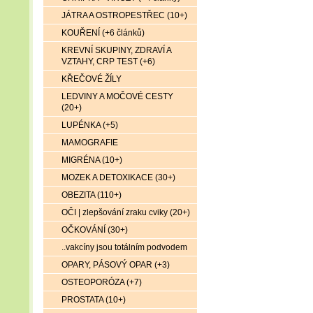
JÁTRA A OSTROPESTŘEC (10+)
KOUŘENÍ (+6 článků)
KREVNÍ SKUPINY, ZDRAVÍ A
VZTAHY, CRP TEST (+6)
KŘEČOVÉ ŽÍLY
LEDVINY A MOČOVÉ CESTY
(20+)
LUPÉNKA (+5)
MAMOGRAFIE
MIGRÉNA (10+)
MOZEK A DETOXIKACE (30+)
OBEZITA (110+)
OČI | zlepšování zraku cviky (20+)
OČKOVÁNÍ (30+)
..vakcíny jsou totálním podvodem
OPARY, PÁSOVÝ OPAR (+3)
OSTEOPORÓZA (+7)
PROSTATA (10+)