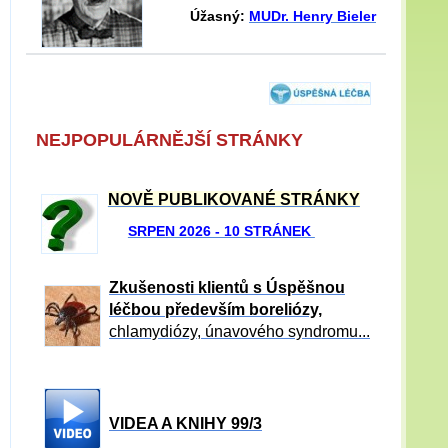
Úžasný:
MUDr. Henry Bieler
NEJPOPULÁRNĚJŠÍ STRÁNKY
NOVĚ PUBLIKOVANÉ STRÁNKY
SRPEN 2026 - 10 STRÁNEK
Zkušenosti klientů s Úspěšnou
léčbou především boreliózy,
chlamydiózy, únavového syndromu...
VIDEA A KNIHY 99/3