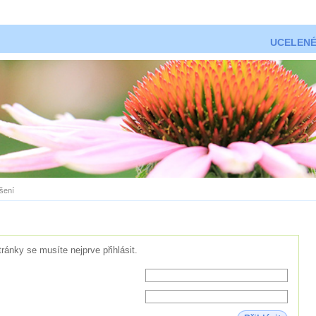
UCELENÉ
ášení
tránky se musíte nejprve přihlásit.