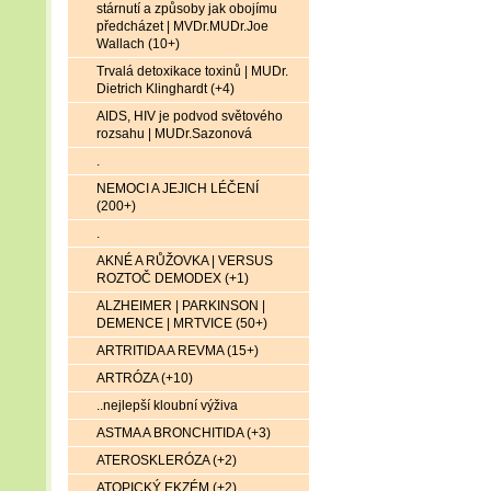
stárnutí a způsoby jak obojímu
předcházet | MVDr.MUDr.Joe
Wallach (10+)
Trvalá detoxikace toxinů | MUDr.
Dietrich Klinghardt (+4)
AIDS, HIV je podvod světového
rozsahu | MUDr.Sazonová
.
NEMOCI A JEJICH LÉČENÍ
(200+)
.
AKNÉ A RŮŽOVKA | VERSUS
ROZTOČ DEMODEX (+1)
ALZHEIMER | PARKINSON |
DEMENCE | MRTVICE (50+)
ARTRITIDA A REVMA (15+)
ARTRÓZA (+10)
..nejlepší kloubní výživa
ASTMA A BRONCHITIDA (+3)
ATEROSKLERÓZA (+2)
ATOPICKÝ EKZÉM (+2)