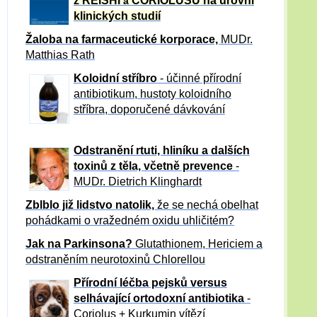
z REISHI
CORIOLUSU
na úrovni
a
klinických studií
Žaloba
na farmaceutické korporace,
MUDr.
Matthias Rath
Koloidní stříbro
- účinné přírodní
antibiotikum,
hustoty koloidního
stříbra, doporučené dávkování
Odstranění rtuti, hliníku a dalších
toxinů z těla, včetně p
revence
-
MUDr. Dietrich Klinghardt
Zblblo již lidstvo natolik,
že se nechá obelhat
pohádkami o vražedném oxidu uhličitém?
Jak na Parkinsona?
Glutathionem, Hericiem a
odstraněním neurotoxinů Chlorellou
Přírodní léčba pejsků versus
selhávající ortodoxní antibiotika
-
Coriolus + Kurkumin vítězí