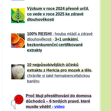
Výzkum v roce 2024 přesně určil,
co vede v roce 2025 ke zdravé
dlouhověkosti
100% REISHI
- houba mládí a zdravé
dlou
h
ověkosti -
3+1 unikátní,
bezkonkurenční certifikované
extrakty
10 nejpůsobivějších účinků
extraktu z Hericia pro mozek a tělo
,
chráníte si také hematoencefalickou
bariéru
Proč lituji přestěhování do domova
důchodců – 6 tvrdých pravd, které
musíte vědět!
-
video