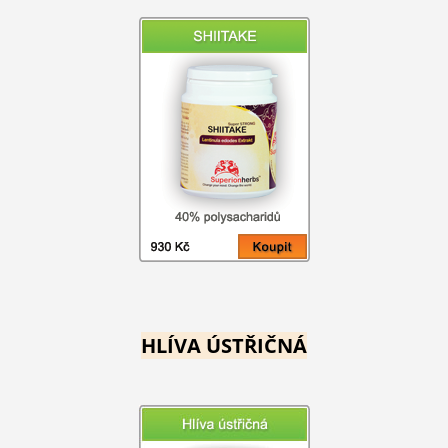
HLÍVA ÚSTŘIČNÁ