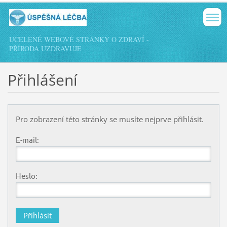
UCELENÉ WEBOVÉ STRÁNKY O ZDRAVÍ -
PŘÍRODA UZDRAVUJE
Přihlášení
Pro zobrazení této stránky se musíte nejprve přihlásit.
E-mail:
Heslo: