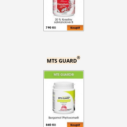
®
MTS GUARD