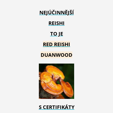
NEJÚČINNĚJŠÍ
REISHI
TO JE
RED REIS
HI
DUANWOOD
S CERTIFIKÁTY