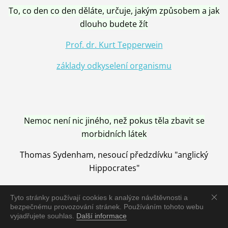
To, co den co den děláte, určuje, jakým způsobem a jak
dlouho budete žít
Prof. dr. Kurt Tepperwein
základy odkyselení organismu
Nemoc není nic jiného, než pokus těla zbavit se
morbidních látek
Thomas Sydenham, nesoucí předzdívku "anglický
Hippocrates"
Tyto stránky používají cookies k analýze návštěvnosti a
bezpečnému provozování stránek. Používáním tohoto webu
vyjadřujete souhlas.
Další informace
Nemoc je vyléčena jen pomocí Přírody, neutralizací a