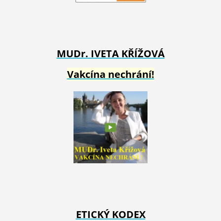
MUDr. IVETA
KŘÍŽOVÁ
Vakcína nechrání!
ETICKÝ KODEX