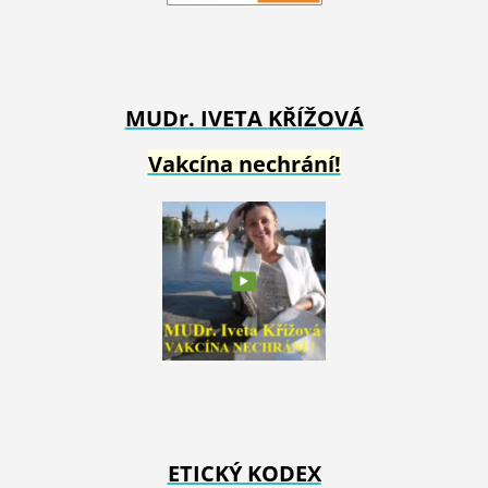
MUDr. IVETA
KŘÍŽOVÁ
Vakcína nechrání!
ETICKÝ KODEX