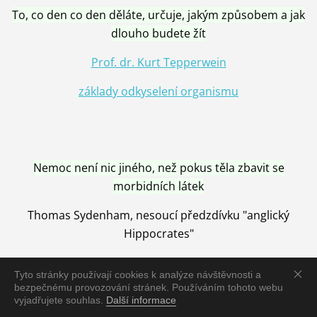
To, co den co den děláte, určuje, jakým způsobem a jak
dlouho budete žít
Prof. dr. Kurt Tepperwein
základy odkyselení organismu
Nemoc není nic jiného, než pokus těla zbavit se
morbidních látek
Thomas Sydenham, nesoucí předzdívku "anglický
Hippocrates"
Tyto stránky používají cookies k analýze návštěvnosti a
bezpečnému provozování stránek. Používáním tohoto webu
vyjadřujete souhlas.
Další informace
Nemoc je vyléčena jen pomocí Přírody, neutralizací a