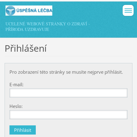
UCELENÉ WEBOVÉ STRÁNKY O ZDRAVÍ -
PŘÍRODA UZDRAVUJE
Přihlášení
Pro zobrazení této stránky se musíte nejprve přihlásit.
E-mail:
Heslo: