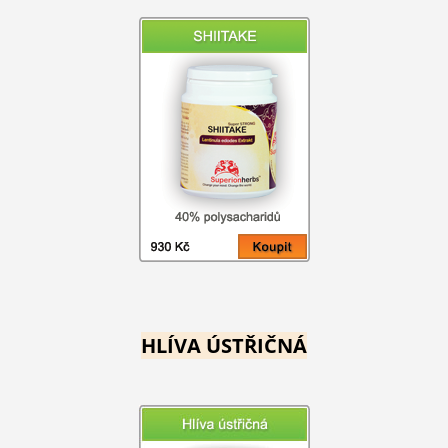
HLÍVA ÚSTŘIČNÁ