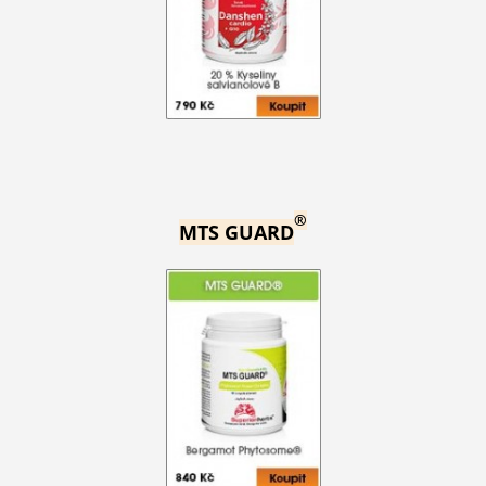
®
MTS GUARD