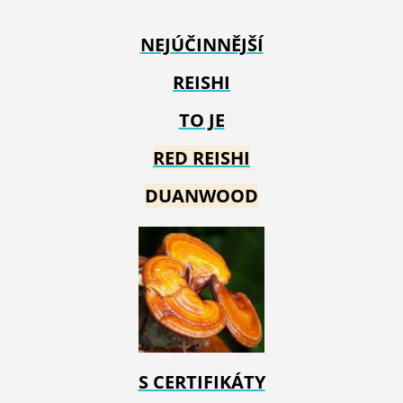
NEJÚČINNĚJŠÍ
REISHI
TO JE
RED REIS
HI
DUANWOOD
S CERTIFIKÁTY