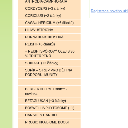
ANTRODIA CAMPHORATA
CORDYCEPS (+3 články)
Registrace nového uži
CORIOLUS (+2 články)
ČAGA a HERICIUM (+6 článků)
HLÍVA ÚSTŘIČNÁ
PORNATKA KOKOSOVÁ
REISHI (+6 článků)
+ REISHI SPÓROVÝ OLEJ S 30
% TRITERPÉNŮ
SHIITAKE (+2 články)
SUPÍK – SIRUP PRO DĚTI NA
PODPORU IMUNITY
.
BERBERIN GLYCOshift™ -
novinka
BETAGLUKAN (+3 články)
BOSWELLIA PHYTOSOME (+1)
DANSHEN CARDIO
PROBIOTIKA BIOME BOOST