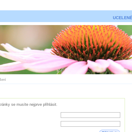
UCELENÉ
ášení
tránky se musíte nejprve přihlásit.