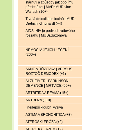
stárnutí a způsoby jak obojímu
předcházet | MVDr.MUDr.Joe
Wallach (10+)
Trvalá detoxikace toxinů | MUDr.
Dietrich Klinghardt (+4)
AIDS, HIV je podvod světového
rozsahu | MUDr.Sazonová
.
NEMOCI A JEJICH LÉČENÍ
(200+)
.
AKNÉ A RŮŽOVKA | VERSUS
ROZTOČ DEMODEX (+1)
ALZHEIMER | PARKINSON |
DEMENCE | MRTVICE (50+)
ARTRITIDA A REVMA (15+)
ARTRÓZA (+10)
..nejlepší kloubní výživa
ASTMA A BRONCHITIDA (+3)
ATEROSKLERÓZA (+2)
ATOPICKÝ EKZÉM (+2)