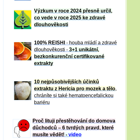
Výzkum v roce 2024 přesně určil,
co vede v roce 2025 ke zdravé
dlouhověkosti
100% REISHI
- houba mládí a zdravé
dlou
h
ověkosti -
3+1 unikátní,
bezkonkurenční certifikované
extrakty
10 nejpůsobivějších účinků
extraktu z Hericia pro mozek a tělo
,
chráníte si také hematoencefalickou
bariéru
Proč lituji přestěhování do domova
důchodců – 6 tvrdých pravd, které
musíte vědět!
-
video