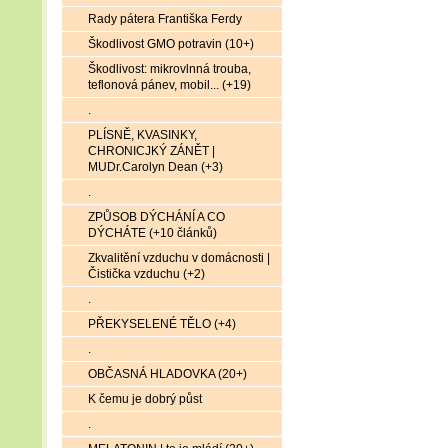
Rady pátera Františka Ferdy
Škodlivost GMO potravin (10+)
Škodlivost: mikrovlnná trouba,
teflonová pánev, mobil... (+19)
.
PLÍSNĚ, KVASINKY,
CHRONICJKÝ ZÁNĚT |
MUDr.Carolyn Dean (+3)
.
ZPŮSOB DÝCHÁNÍ A CO
DÝCHÁTE (+10 článků)
Zkvalitění vzduchu v domácnosti |
Čistička vzduchu (+2)
.
PŘEKYSELENÉ TĚLO (+4)
.
OBČASNÁ HLADOVKA (20+)
K čemu je dobrý půst
.