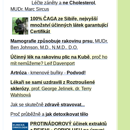
Léčte záněty a
ne Cholesterol
,
MUDr. Marc Sircus
100% ČAGA ze Sibiře, nejvyšší
množství účinných látek garantující
Certifikát
Mamografie způsobuje rakovinu prsu
,
MUDr.
Ben Johnson, M.D., N.M.D., D.O.
Účinný
lék na
rakovinu plic na Kubě
, proč ho
mít nemůžeme?
Leif Davenport
Artróza
- kmenové buňky -
Podvod!
Lékaři se sami uzdravili z Roztroušené
sklerózy
, prof. George Jelinek, dr. Terry
Wahlsová
Jak se skutečně
zdravě
stravovat...
Proč průběžně a
jak detoxikovat tělo
PROTINÁDOROVÝ účinek extraktů