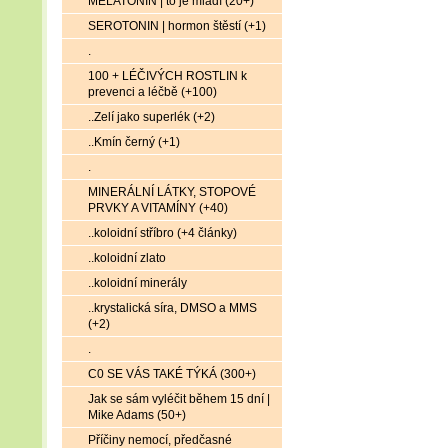
MELATONIN | to je mládí (20+)
SEROTONIN | hormon štěstí (+1)
.
100 + LÉČIVÝCH ROSTLIN k
prevenci a léčbě (+100)
..Zelí jako superlék (+2)
..Kmín černý (+1)
.
MINERÁLNÍ LÁTKY, STOPOVÉ
PRVKY A VITAMÍNY (+40)
..koloidní stříbro (+4 články)
..koloidní zlato
..koloidní minerály
..krystalická síra, DMSO a MMS
(+2)
.
C0 SE VÁS TAKÉ TÝKÁ (300+)
Jak se sám vyléčit během 15 dní |
Mike Adams (50+)
Příčiny nemocí, předčasné