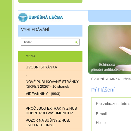
VYHLEDÁVÁNÍ
MENU
ÚVODNÍ STRÁNKA
.
ÚVODNÍ STRÁNKA
|
Přihl
NOVĚ PUBLIKOVANÉ STRÁNKY
"SRPEN 2026" - 10 stránek
Přihlášení
VIDEA/KNIHY... (99/3)
.
Pro zobrazení této s
PROČ JSOU EXTRAKTY Z HUB
DOBRÉ PRO VAŠI IMUNITU?
E-mail
POZOR NA SUŠINY Z HUB,
Heslo
JSOU NEÚČINNÉ