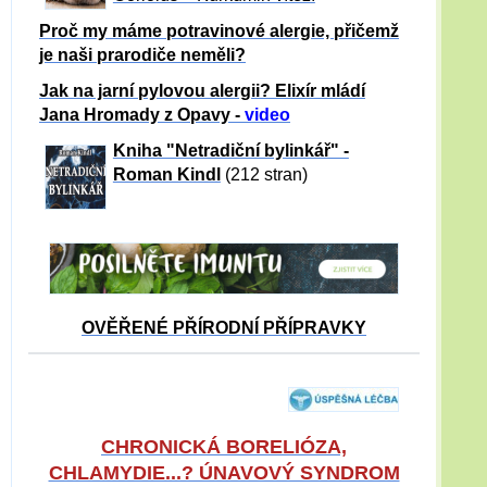
Proč my máme potravinové alergie, přičemž
je naši prarodiče neměli?
Jak na jarní pylovou alergii? Elixír mládí
Jana Hromady z Opavy -
video
Kniha "Netradiční bylinkář" -
Roman Kindl
(212 stran)
OVĚŘENÉ PŘÍRODNÍ PŘÍPRAVKY
CHRONICKÁ BORELIÓZA,
CHLAMYDIE...? ÚNAVOVÝ SYNDROM