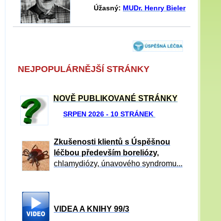
Úžasný:
MUDr. Henry Bieler
NEJPOPULÁRNĚJŠÍ STRÁNKY
NOVĚ PUBLIKOVANÉ STRÁNKY
SRPEN 2026 - 10 STRÁNEK
Zkušenosti klientů s Úspěšnou
léčbou především boreliózy,
chlamydiózy, únavového syndromu...
VIDEA A KNIHY 99/3