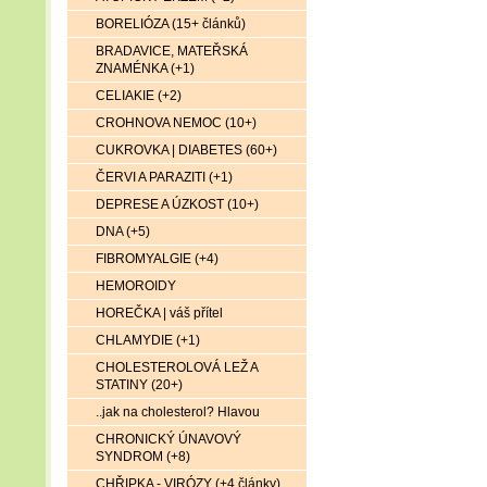
BORELIÓZA (15+ článků)
BRADAVICE, MATEŘSKÁ
ZNAMÉNKA (+1)
CELIAKIE (+2)
CROHNOVA NEMOC (10+)
CUKROVKA | DIABETES (60+)
ČERVI A PARAZITI (+1)
DEPRESE A ÚZKOST (10+)
DNA (+5)
FIBROMYALGIE (+4)
HEMOROIDY
HOREČKA | váš přítel
CHLAMYDIE (+1)
CHOLESTEROLOVÁ LEŽ A
STATINY (20+)
..jak na cholesterol? Hlavou
CHRONICKÝ ÚNAVOVÝ
SYNDROM (+8)
CHŘIPKA - VIRÓZY (+4 články)