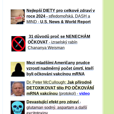
Nejlepší DIETY pro celkové zdraví v
roce 2024 -
středomořská, DASH a
MIND -
U.S. News & World Report
31 důvod
ů proč se NENECHÁM
OČKOVAT
- izraelský rabín
Chananya Weisman
Mezi mladšími Američany prudce
vzrostl nadměrný počet úmrtí, kteří
byli očkováni vakcínou mRNA
Dr. Peter
McCullough:
Jak přírodně
DETOXIKOVAT tělo PO OČKOVÁNÍ
mRNA vakcínou
(protokol) -
video
Devastující efekt pro zdraví
-
glutaman sodný, aspartam a další
excitotoxiny