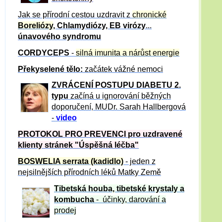
Jak se přírodní cestou uzdravit z
chronické
Boreliózy
, Chlamydiózy, EB virózy
...
únavového syndromu
CORDYCEPS
-
silná imunita a nárůst energie
Překyselené tělo:
začátek vážné nemoci
ZVRÁCE
NÍ POSTUPU DIABETU 2.
typu
začíná u ignorování běžných
doporučení, MUDr. Sarah Hallbergová
-
video
PROTOKOL PRO PREVENCI pro uzdravené
klienty
stránek "Úspěšná léčba"
BOSWELIA serrata (kadidlo)
- jeden z
nejsilnějších přírodních léků Matky Země
Tibetská houba, tibetské
krystaly
a
kombucha
- účinky, darování a
prodej