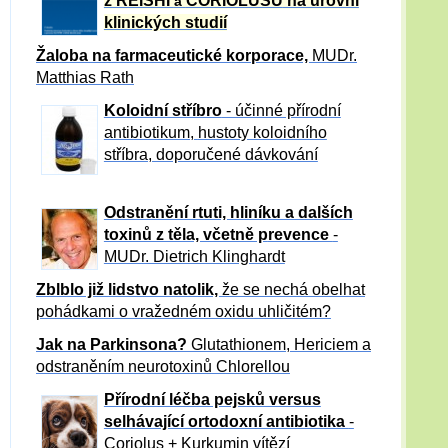
z REISHI
CORIOLUSU
na úrovni
a
klinických studií
Žaloba
na farmaceutické korporace,
MUDr.
Matthias Rath
Koloidní stříbro
- účinné přírodní
antibiotikum,
hustoty koloidního
stříbra, doporučené dávkování
Odstranění rtuti, hliníku a dalších
toxinů z těla, včetně p
revence
-
MUDr. Dietrich Klinghardt
Zblblo již lidstvo natolik,
že se nechá obelhat
pohádkami o vražedném oxidu uhličitém?
Jak na Parkinsona?
Glutathionem, Hericiem a
odstraněním neurotoxinů Chlorellou
Přírodní léčba pejsků versus
selhávající ortodoxní antibiotika
-
Coriolus + Kurkumin vítězí