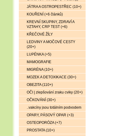
JÁTRA A OSTROPESTŘEC (10+)
KOUŘENÍ (+6 článků)
KREVNÍ SKUPINY, ZDRAVÍ A
VZTAHY, CRP TEST (+6)
KŘEČOVÉ ŽÍLY
LEDVINY A MOČOVÉ CESTY
(20+)
LUPÉNKA (+5)
MAMOGRAFIE
MIGRÉNA (10+)
MOZEK A DETOXIKACE (30+)
OBEZITA (110+)
OČI | zlepšování zraku cviky (20+)
OČKOVÁNÍ (30+)
..vakcíny jsou totálním podvodem
OPARY, PÁSOVÝ OPAR (+3)
OSTEOPORÓZA (+7)
PROSTATA (10+)