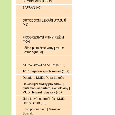
SILYBIN PHYTOSOME
ŠAFRÁN (+2)
.
ORTODOXNÍ LÉKAŘI UTAJUJÍ
(+1)
.
PROGRESIVNÍ PITNÝ REŽIM
(40+)
Léčba pitím čisté vody | MUDr.
Batmanghelidj
.
STRAVOVACÍ SYSTÉM (400+)
10+1 nejzdravějších semen (10+)
Desatero MUDr. Petra Lukeše
Devastující složky pro zdraví |
glutaman, aspartam, excitotoxiny |
MUDr. Russell Blaylock (40+)
Jídlo je tvůj nejlepší lék | MUDr.
Henry Bieler (+3)
Lži o potravinách | Miroslav
Spišiak