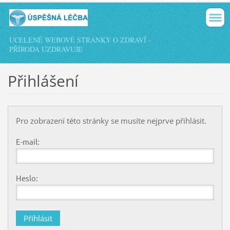
UCELENÉ WEBOVÉ STRÁNKY O ZDRAVÍ -
PŘÍRODA UZDRAVUJE
Přihlášení
Pro zobrazení této stránky se musíte nejprve přihlásit.
E-mail:
Heslo: