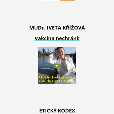
MUDr. IVETA
KŘÍŽOVÁ
Vakcína nechrání!
ETICKÝ KODEX