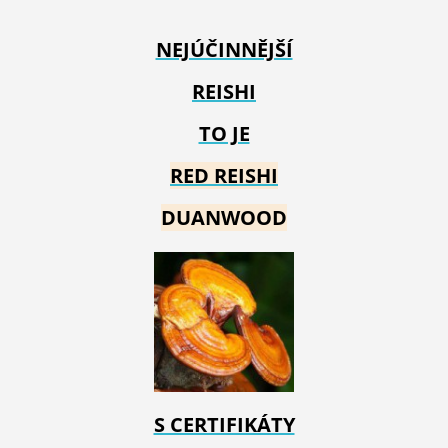
NEJÚČINNĚJŠÍ
REISHI
TO JE
RED REIS
HI
DUANWOOD
S CERTIFIKÁTY