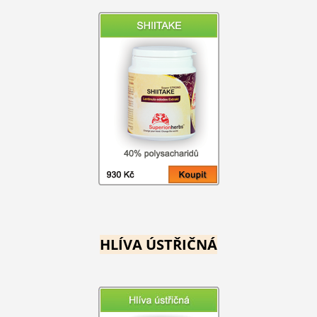
HLÍVA ÚSTŘIČNÁ