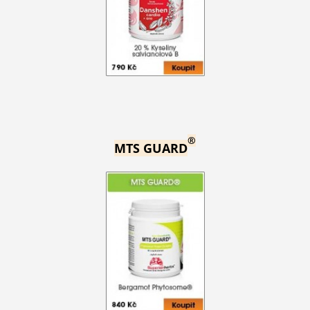
®
MTS GUARD