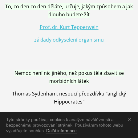
To, co den co den děláte, určuje, jakým způsobem a jak
dlouho budete žít
Prof. dr. Kurt Tepperwein
základy odkyselení organismu
Nemoc není nic jiného, než pokus těla zbavit se
morbidních látek
Thomas Sydenham, nesoucí předzdívku "anglický
Hippocrates"
Tyto stránky používají cookies k analýze návštěvnosti a
bezpečnému provozování stránek. Používáním tohoto webu
vyjadřujete souhlas.
Další informace
Nemoc je vyléčena jen pomocí Přírody, neutralizací a