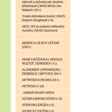
stárnutí a způsoby jak obojímu
předcházet | MVDr.MUDr.Joe
Wallach (10+)
Trvalá detoxikace toxinů | MUDr.
Dietrich Klinghardt (+4)
AIDS, HIV je podvod světového
rozsahu | MUDr.Sazonová
.
NEMOCI A JEJICH LÉČENÍ
(200+)
.
AKNÉ A RŮŽOVKA | VERSUS
ROZTOČ DEMODEX (+1)
ALZHEIMER | PARKINSON |
DEMENCE | MRTVICE (50+)
ARTRITIDA A REVMA (15+)
ARTRÓZA (+10)
..nejlepší kloubní výživa
ASTMA A BRONCHITIDA (+3)
ATEROSKLERÓZA (+2)
ATOPICKÝ EKZÉM (+2)