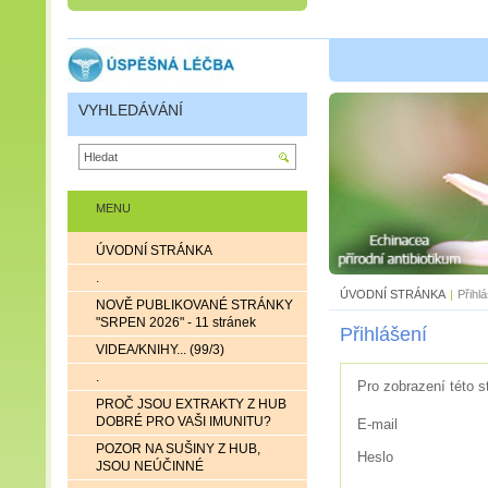
VYHLEDÁVÁNÍ
MENU
ÚVODNÍ STRÁNKA
.
ÚVODNÍ STRÁNKA
|
Přihl
NOVĚ PUBLIKOVANÉ STRÁNKY
"SRPEN 2026" - 11 stránek
Přihlášení
VIDEA/KNIHY... (99/3)
.
Pro zobrazení této s
PROČ JSOU EXTRAKTY Z HUB
DOBRÉ PRO VAŠI IMUNITU?
E-mail
POZOR NA SUŠINY Z HUB,
Heslo
JSOU NEÚČINNÉ