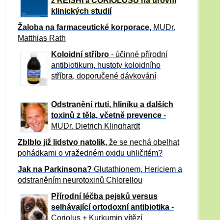
z REISHI
CORIOLUSU
na úrovni
a
klinických studií
Žaloba
na farmaceutické korporace,
MUDr.
Matthias Rath
Koloidní stříbro
- účinné přírodní
antibiotikum,
hustoty koloidního
stříbra, doporučené dávkování
Odstranění rtuti, hliníku a dalších
toxinů z těla, včetně p
revence
-
MUDr. Dietrich Klinghardt
Zblblo již lidstvo natolik,
že se nechá obelhat
pohádkami o vražedném oxidu uhličitém?
Jak na Parkinsona?
Glutathionem, Hericiem a
odstraněním neurotoxinů Chlorellou
Přírodní léčba pejsků versus
selhávající ortodoxní antibiotika
-
Coriolus + Kurkumin vítězí