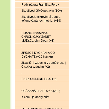
Rady pátera Františka Ferdy
Škodlivost GMO potravin (10+)
Škodlivost: mikrovlnná trouba,
teflonová pánev, mobil... (+19)
.
PLÍSNĚ, KVASINKY,
CHRONICJKÝ ZÁNĚT |
MUDr.Carolyn Dean (+3)
.
ZPŮSOB DÝCHÁNÍ A CO
DÝCHÁTE (+10 článků)
Zkvalitění vzduchu v domácnosti |
Čistička vzduchu (+2)
.
PŘEKYSELENÉ TĚLO (+4)
.
OBČASNÁ HLADOVKA (20+)
K čemu je dobrý půst
.