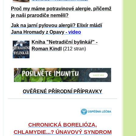
Proč my máme potravinové alergie, přičemž
je naši prarodiče neměli?
Jak na jarní pylovou alergii? Elixír mládí
Jana Hromady z Opavy -
video
Kniha "Netradiční bylinkář" -
Roman Kindl
(212 stran)
OVĚŘENÉ PŘÍRODNÍ PŘÍPRAVKY
CHRONICKÁ BORELIÓZA,
CHLAMYDIE...? ÚNAVOVÝ SYNDROM