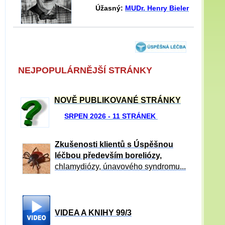
Úžasný:
MUDr. Henry Bieler
NEJPOPULÁRNĚJŠÍ STRÁNKY
NOVĚ PUBLIKOVANÉ STRÁNKY
SRPEN 2026 - 11 STRÁNEK
Zkušenosti klientů s Úspěšnou
léčbou především boreliózy,
chlamydiózy, únavového syndromu...
VIDEA A KNIHY 99/3