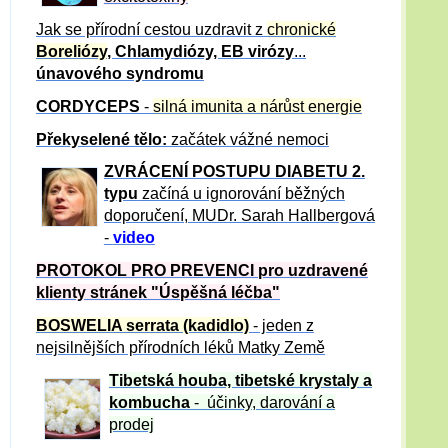
Jak se přírodní cestou uzdravit z
chronické
Boreliózy
, Chlamydiózy, EB virózy
...
únavového syndromu
CORDYCEPS
-
silná imunita a nárůst energie
Překyselené tělo:
začátek vážné nemoci
ZVRÁCE
NÍ POSTUPU DIABETU 2.
typu
začíná u ignorování běžných
doporučení, MUDr. Sarah Hallbergová
-
video
PROTOKOL PRO PREVENCI pro uzdravené
klienty
stránek "Úspěšná léčba"
BOSWELIA serrata (kadidlo)
- jeden z
nejsilnějších přírodních léků Matky Země
Tibetská houba, tibetské
krystaly
a
kombucha
- účinky, darování a
prodej