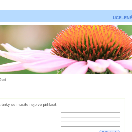
UCELENÉ
ášení
tránky se musíte nejprve přihlásit.