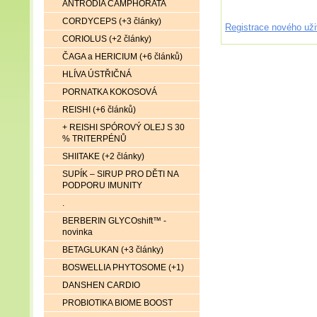
ANTRODIA CAMPHORATA
CORDYCEPS (+3 články)
Registrace nového uži
CORIOLUS (+2 články)
ČAGA a HERICIUM (+6 článků)
HLÍVA ÚSTŘIČNÁ
PORNATKA KOKOSOVÁ
REISHI (+6 článků)
+ REISHI SPÓROVÝ OLEJ S 30
% TRITERPÉNŮ
SHIITAKE (+2 články)
SUPÍK – SIRUP PRO DĚTI NA
PODPORU IMUNITY
.
BERBERIN GLYCOshift™ -
novinka
BETAGLUKAN (+3 články)
BOSWELLIA PHYTOSOME (+1)
DANSHEN CARDIO
PROBIOTIKA BIOME BOOST