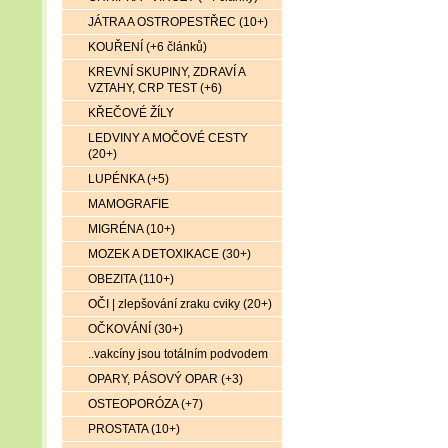
JÁTRA A OSTROPESTŘEC (10+)
KOUŘENÍ (+6 článků)
KREVNÍ SKUPINY, ZDRAVÍ A
VZTAHY, CRP TEST (+6)
KŘEČOVÉ ŽÍLY
LEDVINY A MOČOVÉ CESTY
(20+)
LUPÉNKA (+5)
MAMOGRAFIE
MIGRÉNA (10+)
MOZEK A DETOXIKACE (30+)
OBEZITA (110+)
OČI | zlepšování zraku cviky (20+)
OČKOVÁNÍ (30+)
..vakcíny jsou totálním podvodem
OPARY, PÁSOVÝ OPAR (+3)
OSTEOPORÓZA (+7)
PROSTATA (10+)