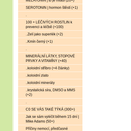
MELATONIN | to je mládí (20+)
SEROTONIN | hormon štěstí (+1)
.
100 + LÉČIVÝCH ROSTLIN k
prevenci a léčbě (+100)
..Zelí jako superlék (+2)
..Kmín černý (+1)
.
MINERÁLNÍ LÁTKY, STOPOVÉ
PRVKY A VITAMÍNY (+40)
..koloidní stříbro (+4 články)
..koloidní zlato
..koloidní minerály
..krystalická síra, DMSO a MMS
(+2)
.
C0 SE VÁS TAKÉ TÝKÁ (300+)
Jak se sám vyléčit během 15 dní |
Mike Adams (50+)
Příčiny nemocí, předčasné