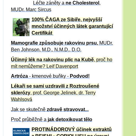
Léčte záněty a
ne Cholesterol
,
MUDr. Marc Sircus
100% ČAGA ze Sibiře, nejvyšší
množství účinných látek garantující
Certifikát
Mamografie způsobuje rakovinu prsu
,
MUDr.
Ben Johnson, M.D., N.M.D., D.O.
Účinný
lék na
rakovinu plic na Kubě
, proč ho
mít nemůžeme?
Leif Davenport
Artróza
- kmenové buňky -
Podvod!
Lékaři se sami uzdravili z Roztroušené
sklerózy
, prof. George Jelinek, dr. Terry
Wahlsová
Jak se skutečně
zdravě
stravovat...
Proč průběžně a
jak detoxikovat tělo
PROTINÁDOROVÝ účinek extraktů