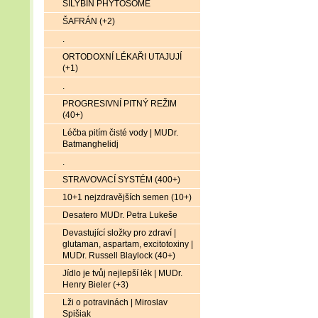
SILYBIN PHYTOSOME
ŠAFRÁN (+2)
.
ORTODOXNÍ LÉKAŘI UTAJUJÍ
(+1)
.
PROGRESIVNÍ PITNÝ REŽIM
(40+)
Léčba pitím čisté vody | MUDr.
Batmanghelidj
.
STRAVOVACÍ SYSTÉM (400+)
10+1 nejzdravějších semen (10+)
Desatero MUDr. Petra Lukeše
Devastující složky pro zdraví |
glutaman, aspartam, excitotoxiny |
MUDr. Russell Blaylock (40+)
Jídlo je tvůj nejlepší lék | MUDr.
Henry Bieler (+3)
Lži o potravinách | Miroslav
Spišiak