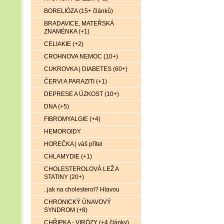
BORELIÓZA (15+ článků)
BRADAVICE, MATEŘSKÁ
ZNAMÉNKA (+1)
CELIAKIE (+2)
CROHNOVA NEMOC (10+)
CUKROVKA | DIABETES (60+)
ČERVI A PARAZITI (+1)
DEPRESE A ÚZKOST (10+)
DNA (+5)
FIBROMYALGIE (+4)
HEMOROIDY
HOREČKA | váš přítel
CHLAMYDIE (+1)
CHOLESTEROLOVÁ LEŽ A
STATINY (20+)
..jak na cholesterol? Hlavou
CHRONICKÝ ÚNAVOVÝ
SYNDROM (+8)
CHŘIPKA - VIRÓZY (+4 články)