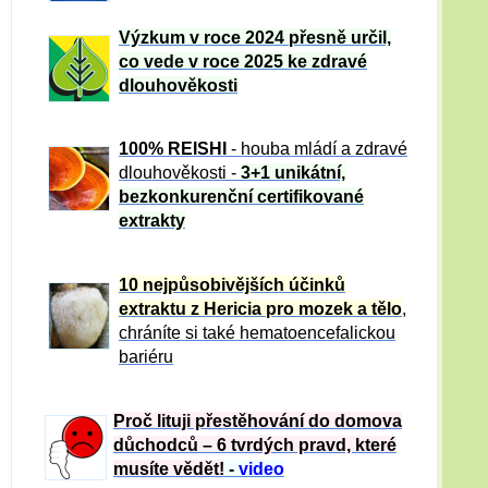
Výzkum v roce 2024 přesně určil,
co vede v roce 2025 ke zdravé
dlouhověkosti
100% REISHI
- houba mládí a zdravé
dlou
h
ověkosti -
3+1 unikátní,
bezkonkurenční certifikované
extrakty
10 nejpůsobivějších účinků
extraktu z Hericia pro mozek a tělo
,
chráníte si také hematoencefalickou
bariéru
Proč lituji přestěhování do domova
důchodců – 6 tvrdých pravd, které
musíte vědět!
-
video