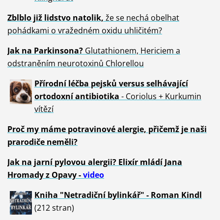
Zblblo již lidstvo natolik,
že se nechá obelhat
pohádkami o vražedném oxidu uhličitém?
Jak na Parkinsona?
Glutathionem, Hericiem a
odstraněním neurotoxinů Chlorellou
Přírodní léčba pejsků versus selhávající
ortodoxní antibiotika
- Coriolus + Kurkumin
vítězí
Proč my máme potravinové alergie, přičemž je naši
prarodiče neměli?
Jak na jarní pylovou alergii? Elixír mládí Jana
Hromady z Opavy -
video
Kniha "Netradiční bylinkář" - Roman Kindl
(212 stran)