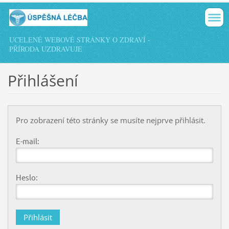
UCELENÉ WEBOVÉ STRÁNKY O ZDRAVÍ -
PŘÍRODA UZDRAVUJE
Přihlášení
Pro zobrazení této stránky se musíte nejprve přihlásit.
E-mail:
Heslo: