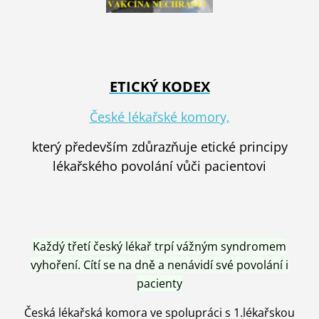
ETICKÝ KODEX
České lékařské komory,
který především zdůrazňuje etické principy
lékařského povolání vůči pacientovi
Každý třetí český lékař trpí vážným syndromem
vyhoření. Cítí se na dně a nenávidí své povolání i
pacienty
Česká lékařská komora ve spolupráci s 1.lékařskou