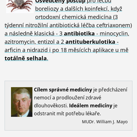
Osvědčený postup
pro léčbu
boreliozy a dalších koinfekcí, když
ortodoxní chemická medicína (3
týdenní nitrožilní antibiotická léčba ceftriaxonem)
a následně klasická - 3
antibiotika
- minocyclin,
azitromycin, entizol a 2
antituberkulotika
-
arficin a nidrazid i po 18 měsících aplikace u mě
totálně selhala
.
Cílem
správné
medicíny
je předcházení
nemocí a prodloužení zdravé
dlouhověkosti.
Ideálem
medicíny
je
odstranit mít potřebu lékaře.
MUDr. William J. Mayo