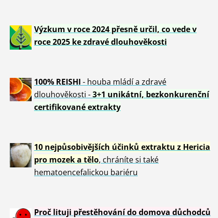
Výzkum v roce 2024 přesně určil, co vede v
roce 2025 ke zdravé dlouhověkosti
100% REISHI
- houba mládí a zdravé
dlou
h
ověkosti -
3+1 unikátní, bezkonkurenční
certifikované extrakty
10 nejpůsobivějších účinků extraktu z Hericia
pro mozek a tělo
, chráníte si také
hematoencefalickou bariéru
Proč lituji přestěhování do domova důchodců