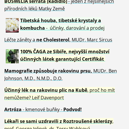
BOSWELIA serrata (kadidlo)
- jeden z nejsilnějších
přírodních léků Matky Země
Tibetská houba, tibetské
krystaly
a
kombucha
- účinky, darování a prodej
Léčte záněty a
ne Cholesterol
, MUDr. Marc Sircus
100% ČAGA ze Sibiře, nejvyšší množství
účinných látek garantující Certifikát
Mamografie způsobuje rakovinu prsu
,
MUDr. Ben
Johnson, M.D., N.M.D., D.O.
Účinný
lék na
rakovinu plic na Kubě
, proč ho mít
nemůžeme?
Leif Davenport
Artróza
- kmenové buňky -
Podvod!
Lékaři se sami uzdravili z Roztroušené sklerózy
,
prof. George Jelinek, dr. Terry Wahlsová