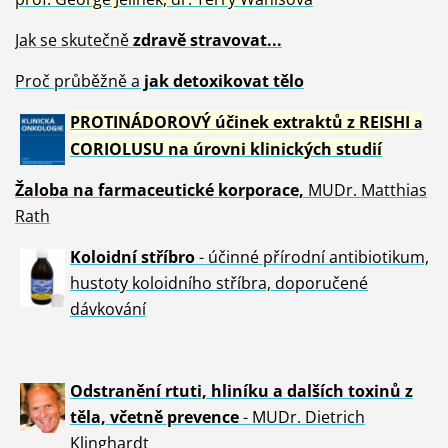
Jak se skutečně
zdravě
stravovat...
Proč průběžně a
jak detoxikovat tělo
PROTINÁDOROVÝ účinek extraktů z REISHI
a
CORIOLUSU
na úrovni klinických studií
Žaloba
na farmaceutické korporace,
MUDr. Matthias
Rath
Koloidní stříbro
- účinné přírodní antibiotikum,
hustoty koloidního stříbra, doporučené
dávkování
Odstranění rtuti, hliníku a dalších toxinů z
těla, včetně p
revence
- MUDr. Dietrich
Klinghardt