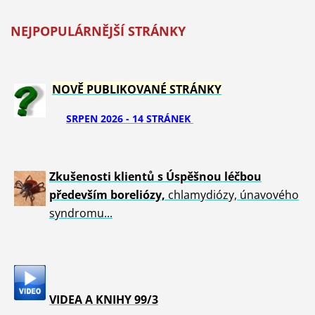
NEJPOPULÁRNĚJŠÍ STRÁNKY
NOVĚ PUBLIKOVANÉ STRÁNKY
SRPEN 2026 - 14 STRÁNEK
Zkušenosti klientů s Úspěšnou léčbou
především boreliózy,
chlamydiózy, únavového
syndromu...
VIDEA A KNIHY 99/3