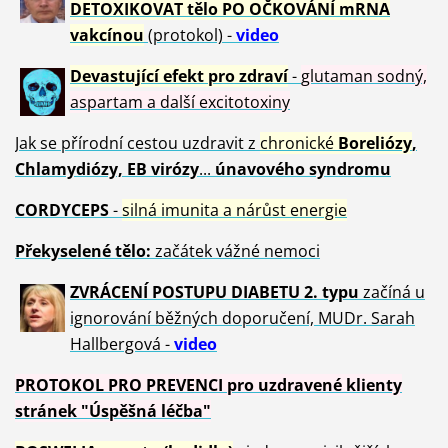
DETOXIKOVAT tělo PO OČKOVÁNÍ mRNA
vakcínou
(protokol) -
video
Devastující efekt pro zdraví
-
glutaman sodný,
aspartam a další excitotoxiny
Jak se přírodní cestou uzdravit z
chronické
Boreliózy
,
Chlamydiózy, EB virózy
...
únavového syndromu
CORDYCEPS
-
silná imunita a nárůst energie
Překyselené tělo:
začátek vážné nemoci
ZVRÁCE
NÍ POSTUPU DIABETU 2. typu
začíná u
ignorování běžných doporučení, MUDr. Sarah
Hallbergová -
video
PROTOKOL PRO PREVENCI pro uzdravené klienty
stránek "Úspěšná léčba"