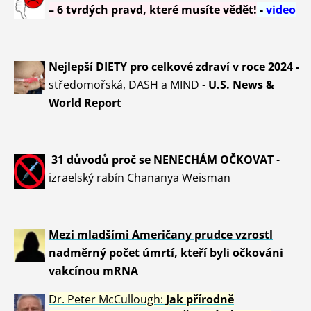
– 6 tvrdých pravd, které musíte vědět!
-
video
Nejlepší DIETY pro celkové zdraví v roce 2024 -
středomořská, DASH a MIND -
U.S. News &
World Report
31 důvod
ů proč se NENECHÁM OČKOVAT
-
izraelský rabín Chananya Weisman
Mezi mladšími Američany prudce vzrostl
nadměrný počet úmrtí, kteří byli očkováni
vakcínou mRNA
Dr. Peter
McCullough:
Jak přírodně