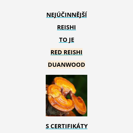
NEJÚČINNĚJŠÍ
REISHI
TO JE
RED REIS
HI
DUANWOOD
S CERTIFIKÁTY