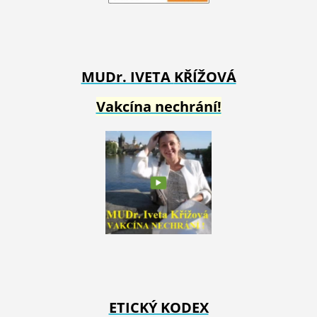
MUDr. IVETA
KŘÍŽOVÁ
Vakcína nechrání!
ETICKÝ KODEX