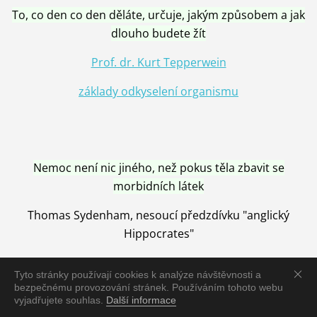
To, co den co den děláte, určuje, jakým způsobem a jak
dlouho budete žít
Prof. dr. Kurt Tepperwein
základy odkyselení organismu
Nemoc není nic jiného, než pokus těla zbavit se
morbidních látek
Thomas Sydenham, nesoucí předzdívku "anglický
Hippocrates"
Tyto stránky používají cookies k analýze návštěvnosti a
bezpečnému provozování stránek. Používáním tohoto webu
vyjadřujete souhlas.
Další informace
Nemoc je vyléčena jen pomocí Přírody, neutralizací a