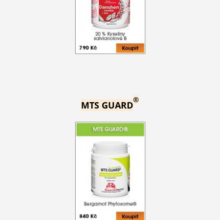
®
MTS GUARD