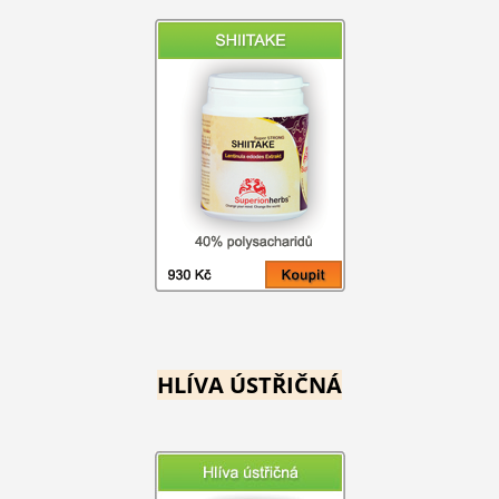
HLÍVA ÚSTŘIČNÁ