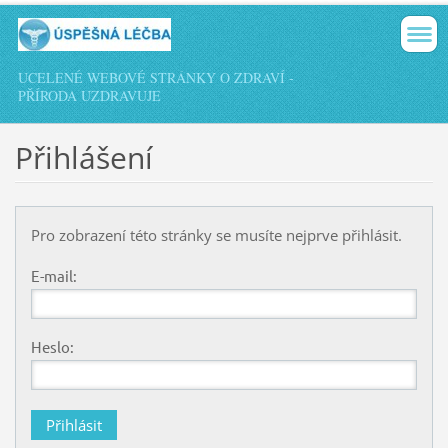
UCELENÉ WEBOVÉ STRÁNKY O ZDRAVÍ -
PŘÍRODA UZDRAVUJE
Přihlášení
Pro zobrazení této stránky se musíte nejprve přihlásit.
E-mail:
Heslo: