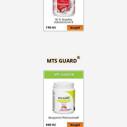
®
MTS GUARD