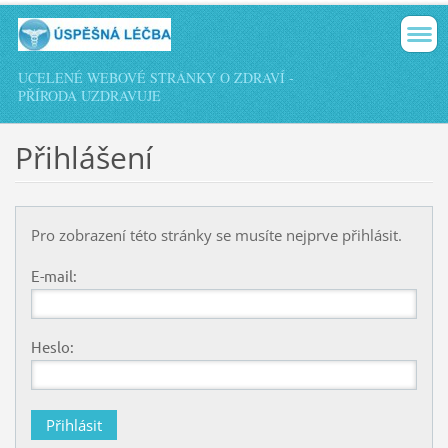
UCELENÉ WEBOVÉ STRÁNKY O ZDRAVÍ -
PŘÍRODA UZDRAVUJE
Přihlášení
Pro zobrazení této stránky se musíte nejprve přihlásit.
E-mail:
Heslo: