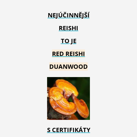
NEJÚČINNĚJŠÍ
REISHI
TO JE
RED REIS
HI
DUANWOOD
S CERTIFIKÁTY