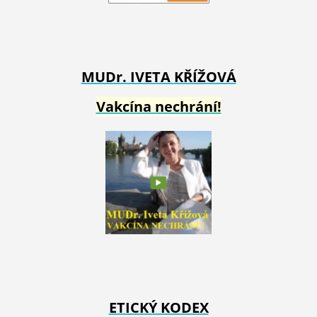
MUDr. IVETA
KŘÍŽOVÁ
Vakcína nechrání!
ETICKÝ KODEX