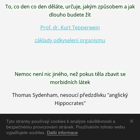
To, co den co den děláte, určuje, jakým způsobem a jak
dlouho budete žít
Prof. dr. Kurt Tepperwein
základy odkyselení organismu
Nemoc není nic jiného, než pokus těla zbavit se
morbidních látek
Thomas Sydenham, nesoucí předzdívku "anglický
Hippocrates"
Tyto stránky používají cookies k analýze návštěvnosti a
bezpečnému provozování stránek. Používáním tohoto webu
vyjadřujete souhlas.
Další informace
Nemoc je vyléčena jen pomocí Přírody, neutralizací a