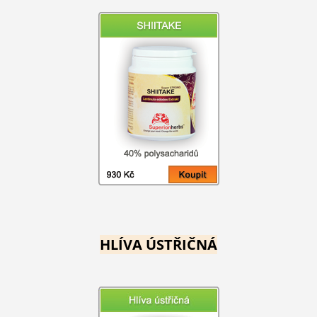
HLÍVA ÚSTŘIČNÁ