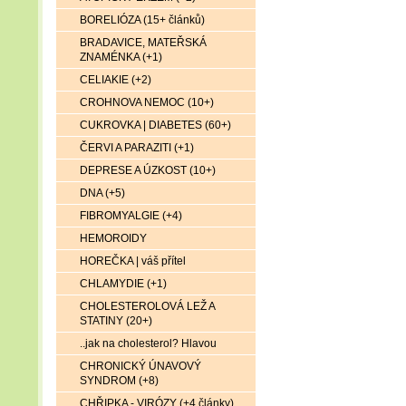
BORELIÓZA (15+ článků)
BRADAVICE, MATEŘSKÁ
ZNAMÉNKA (+1)
CELIAKIE (+2)
CROHNOVA NEMOC (10+)
CUKROVKA | DIABETES (60+)
ČERVI A PARAZITI (+1)
DEPRESE A ÚZKOST (10+)
DNA (+5)
FIBROMYALGIE (+4)
HEMOROIDY
HOREČKA | váš přítel
CHLAMYDIE (+1)
CHOLESTEROLOVÁ LEŽ A
STATINY (20+)
..jak na cholesterol? Hlavou
CHRONICKÝ ÚNAVOVÝ
SYNDROM (+8)
CHŘIPKA - VIRÓZY (+4 články)