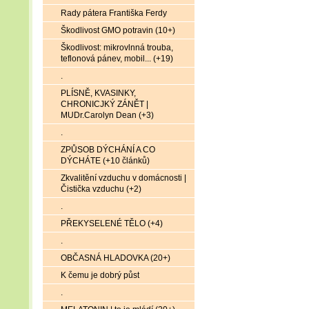
Rady pátera Františka Ferdy
Škodlivost GMO potravin (10+)
Škodlivost: mikrovlnná trouba,
teflonová pánev, mobil... (+19)
.
PLÍSNĚ, KVASINKY,
CHRONICJKÝ ZÁNĚT |
MUDr.Carolyn Dean (+3)
.
ZPŮSOB DÝCHÁNÍ A CO
DÝCHÁTE (+10 článků)
Zkvalitění vzduchu v domácnosti |
Čistička vzduchu (+2)
.
PŘEKYSELENÉ TĚLO (+4)
.
OBČASNÁ HLADOVKA (20+)
K čemu je dobrý půst
.