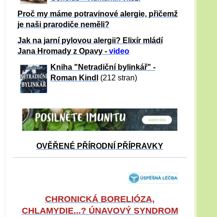
Proč my máme potravinové alergie, přičemž
je naši prarodiče neměli?
Jak na jarní pylovou alergii? Elixír mládí
Jana Hromady z Opavy -
video
Kniha "Netradiční bylinkář" -
Roman Kindl
(212 stran)
OVĚŘENÉ PŘÍRODNÍ PŘÍPRAVKY
CHRONICKÁ BORELIÓZA,
CHLAMYDIE...? ÚNAVOVÝ SYNDROM