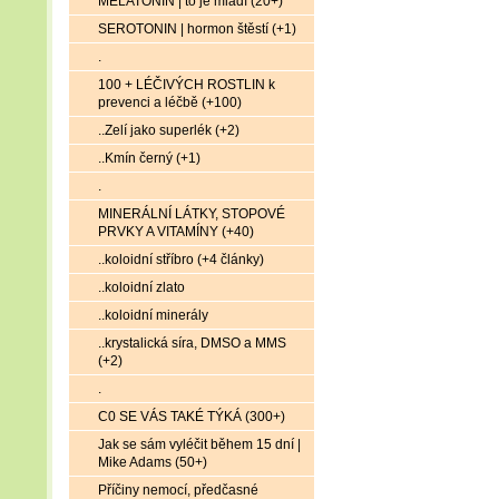
MELATONIN | to je mládí (20+)
SEROTONIN | hormon štěstí (+1)
.
100 + LÉČIVÝCH ROSTLIN k
prevenci a léčbě (+100)
..Zelí jako superlék (+2)
..Kmín černý (+1)
.
MINERÁLNÍ LÁTKY, STOPOVÉ
PRVKY A VITAMÍNY (+40)
..koloidní stříbro (+4 články)
..koloidní zlato
..koloidní minerály
..krystalická síra, DMSO a MMS
(+2)
.
C0 SE VÁS TAKÉ TÝKÁ (300+)
Jak se sám vyléčit během 15 dní |
Mike Adams (50+)
Příčiny nemocí, předčasné