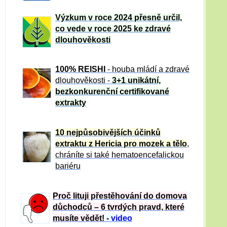
Výzkum v roce 2024 přesně určil,
co vede v roce 2025 ke zdravé
dlouhověkosti
100% REISHI
- houba mládí a zdravé
dlou
h
ověkosti -
3+1 unikátní,
bezkonkurenční certifikované
extrakty
10 nejpůsobivějších účinků
extraktu z Hericia pro mozek a tělo
,
chráníte si také hematoencefalickou
bariéru
Proč lituji přestěhování do domova
důchodců – 6 tvrdých pravd, které
musíte vědět!
-
video