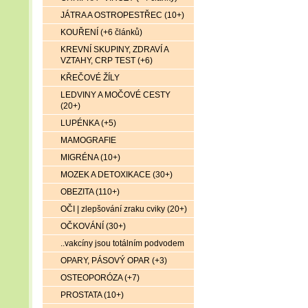
JÁTRA A OSTROPESTŘEC (10+)
KOUŘENÍ (+6 článků)
KREVNÍ SKUPINY, ZDRAVÍ A
VZTAHY, CRP TEST (+6)
KŘEČOVÉ ŽÍLY
LEDVINY A MOČOVÉ CESTY
(20+)
LUPÉNKA (+5)
MAMOGRAFIE
MIGRÉNA (10+)
MOZEK A DETOXIKACE (30+)
OBEZITA (110+)
OČI | zlepšování zraku cviky (20+)
OČKOVÁNÍ (30+)
..vakcíny jsou totálním podvodem
OPARY, PÁSOVÝ OPAR (+3)
OSTEOPORÓZA (+7)
PROSTATA (10+)