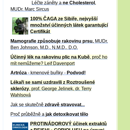
Léčte záněty a
ne Cholesterol
,
MUDr. Marc Sircus
100% ČAGA ze Sibiře, nejvyšší
množství účinných látek garantující
Certifikát
Mamografie způsobuje rakovinu prsu
,
MUDr.
Ben Johnson, M.D., N.M.D., D.O.
Účinný
lék na
rakovinu plic na Kubě
, proč ho
mít nemůžeme?
Leif Davenport
Artróza
- kmenové buňky -
Podvod!
Lékaři se sami uzdravili z Roztroušené
sklerózy
, prof. George Jelinek, dr. Terry
Wahlsová
Jak se skutečně
zdravě
stravovat...
Proč průběžně a
jak detoxikovat tělo
PROTINÁDOROVÝ účinek extraktů