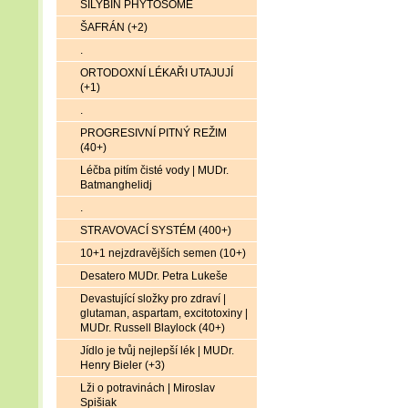
SILYBIN PHYTOSOME
ŠAFRÁN (+2)
.
ORTODOXNÍ LÉKAŘI UTAJUJÍ
(+1)
.
PROGRESIVNÍ PITNÝ REŽIM
(40+)
Léčba pitím čisté vody | MUDr.
Batmanghelidj
.
STRAVOVACÍ SYSTÉM (400+)
10+1 nejzdravějších semen (10+)
Desatero MUDr. Petra Lukeše
Devastující složky pro zdraví |
glutaman, aspartam, excitotoxiny |
MUDr. Russell Blaylock (40+)
Jídlo je tvůj nejlepší lék | MUDr.
Henry Bieler (+3)
Lži o potravinách | Miroslav
Spišiak