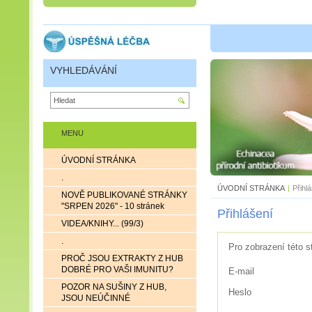
VYHLEDÁVÁNÍ
MENU
ÚVODNÍ STRÁNKA
.
ÚVODNÍ STRÁNKA
|
Přihl
NOVĚ PUBLIKOVANÉ STRÁNKY
"SRPEN 2026" - 10 stránek
Přihlášení
VIDEA/KNIHY... (99/3)
.
Pro zobrazení této s
PROČ JSOU EXTRAKTY Z HUB
DOBRÉ PRO VAŠI IMUNITU?
E-mail
POZOR NA SUŠINY Z HUB,
Heslo
JSOU NEÚČINNÉ