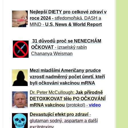
Nejlepší DIETY pro celkové zdraví v
roce 2024 -
středomořská, DASH a
MIND -
U.S. News & World Report
31 důvod
ů proč se NENECHÁM
OČKOVAT
- izraelský rabín
Chananya Weisman
Mezi mladšími Američany prudce
vzrostl nadměrný počet úmrtí, kteří
byli očkováni vakcínou mRNA
Dr. Peter
McCullough:
Jak přírodně
DETOXIKOVAT tělo PO OČKOVÁNÍ
mRNA vakcínou
(protokol) -
video
Devastující efekt pro zdraví
-
glutaman sodný, aspartam a další
excitotoxiny