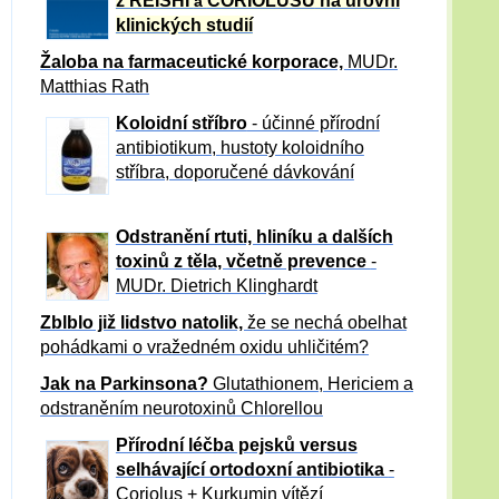
z REISHI
CORIOLUSU
na úrovni
a
klinických studií
Žaloba
na farmaceutické korporace,
MUDr.
Matthias Rath
Koloidní stříbro
- účinné přírodní
antibiotikum,
hustoty koloidního
stříbra, doporučené dávkování
Odstranění rtuti, hliníku a dalších
toxinů z těla, včetně p
revence
-
MUDr. Dietrich Klinghardt
Zblblo již lidstvo natolik,
že se nechá obelhat
pohádkami o vražedném oxidu uhličitém?
Jak na Parkinsona?
Glutathionem, Hericiem a
odstraněním neurotoxinů Chlorellou
Přírodní léčba pejsků versus
selhávající ortodoxní antibiotika
-
Coriolus + Kurkumin vítězí