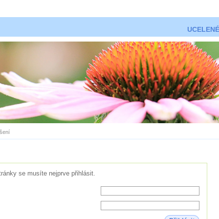
UCELENÉ
ášení
tránky se musíte nejprve přihlásit.