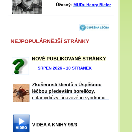
Úžasný:
MUDr. Henry Bieler
NEJPOPULÁRNĚJŠÍ STRÁNKY
NOVĚ PUBLIKOVANÉ STRÁNKY
SRPEN 2026 - 10 STRÁNEK
Zkušenosti klientů s Úspěšnou
léčbou především boreliózy,
chlamydiózy, únavového syndromu...
VIDEA A KNIHY 99/3