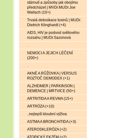
stárnutí a způsoby jak obojímu
předcházet | MVDr.MUDr.Joe
Wallach (10+)
Trvalá detoxikace toxinů | MUDr.
Dietrich Klinghardt (+4)
AIDS, HIV je podvod světového
rozsahu | MUDr.Sazonová
.
NEMOCI A JEJICH LÉČENÍ
(200+)
.
AKNÉ A RŮŽOVKA | VERSUS
ROZTOČ DEMODEX (+1)
ALZHEIMER | PARKINSON |
DEMENCE | MRTVICE (50+)
ARTRITIDA A REVMA (15+)
ARTRÓZA (+10)
..nejlepší kloubní výživa
ASTMA A BRONCHITIDA (+3)
ATEROSKLERÓZA (+2)
ATOPICKÝ EKZÉM (+2)