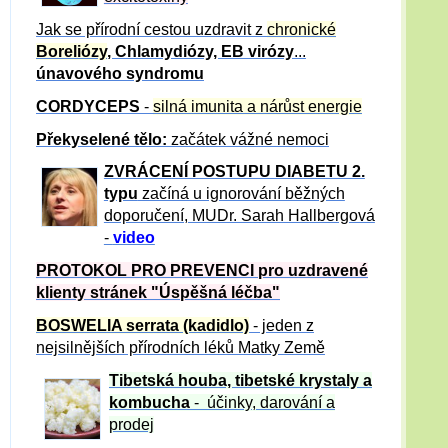
Jak se přírodní cestou uzdravit z
chronické
Boreliózy
, Chlamydiózy, EB virózy
...
únavového syndromu
CORDYCEPS
-
silná imunita a nárůst energie
Překyselené tělo:
začátek vážné nemoci
ZVRÁCE
NÍ POSTUPU DIABETU 2.
typu
začíná u ignorování běžných
doporučení, MUDr. Sarah Hallbergová
-
video
PROTOKOL PRO PREVENCI pro uzdravené
klienty
stránek "Úspěšná léčba"
BOSWELIA serrata (kadidlo)
- jeden z
nejsilnějších přírodních léků Matky Země
Tibetská houba, tibetské
krystaly
a
kombucha
- účinky, darování a
prodej