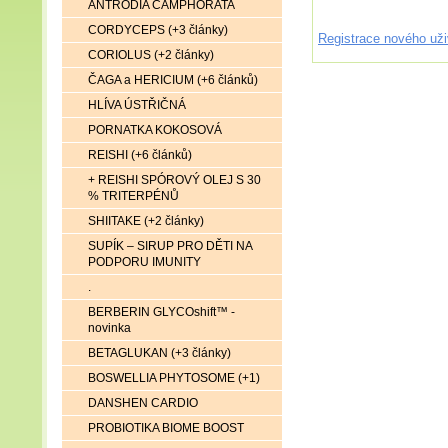
ANTRODIA CAMPHORATA
CORDYCEPS (+3 články)
Registrace nového uži
CORIOLUS (+2 články)
ČAGA a HERICIUM (+6 článků)
HLÍVA ÚSTŘIČNÁ
PORNATKA KOKOSOVÁ
REISHI (+6 článků)
+ REISHI SPÓROVÝ OLEJ S 30
% TRITERPÉNŮ
SHIITAKE (+2 články)
SUPÍK – SIRUP PRO DĚTI NA
PODPORU IMUNITY
.
BERBERIN GLYCOshift™ -
novinka
BETAGLUKAN (+3 články)
BOSWELLIA PHYTOSOME (+1)
DANSHEN CARDIO
PROBIOTIKA BIOME BOOST