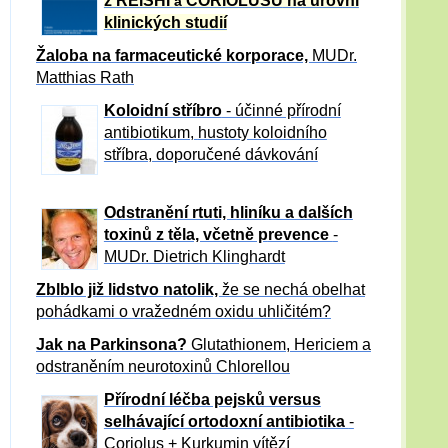
z REISHI
CORIOLUSU
na úrovni
a
klinických studií
Žaloba
na farmaceutické korporace,
MUDr.
Matthias Rath
Koloidní stříbro
- účinné přírodní
antibiotikum,
hustoty koloidního
stříbra, doporučené dávkování
Odstranění rtuti, hliníku a dalších
toxinů z těla, včetně p
revence
-
MUDr. Dietrich Klinghardt
Zblblo již lidstvo natolik,
že se nechá obelhat
pohádkami o vražedném oxidu uhličitém?
Jak na Parkinsona?
Glutathionem, Hericiem a
odstraněním neurotoxinů Chlorellou
Přírodní léčba pejsků versus
selhávající ortodoxní antibiotika
-
Coriolus + Kurkumin vítězí