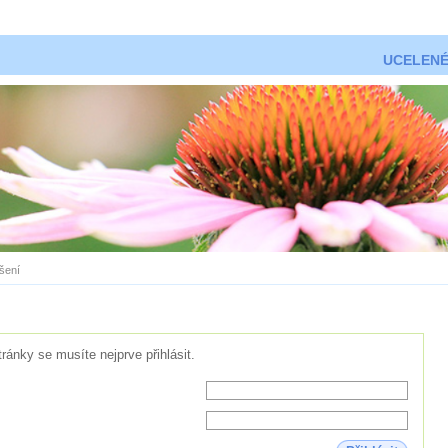
UCELENÉ
ášení
tránky se musíte nejprve přihlásit.