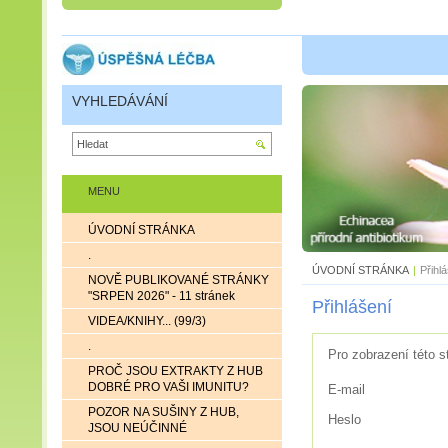
VYHLEDÁVÁNÍ
MENU
ÚVODNÍ STRÁNKA
.
ÚVODNÍ STRÁNKA
|
Přihl
NOVĚ PUBLIKOVANÉ STRÁNKY
"SRPEN 2026" - 11 stránek
Přihlášení
VIDEA/KNIHY... (99/3)
.
Pro zobrazení této s
PROČ JSOU EXTRAKTY Z HUB
DOBRÉ PRO VAŠI IMUNITU?
E-mail
POZOR NA SUŠINY Z HUB,
Heslo
JSOU NEÚČINNÉ