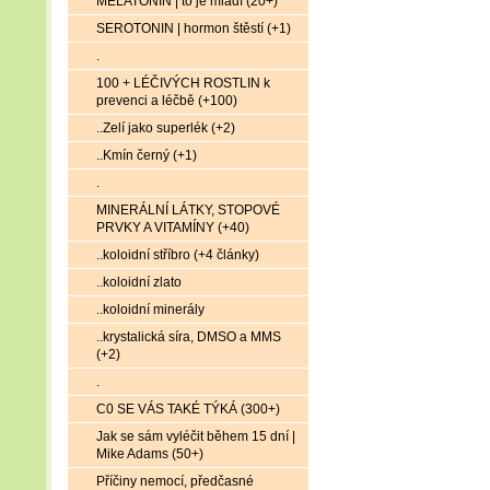
MELATONIN | to je mládí (20+)
SEROTONIN | hormon štěstí (+1)
.
100 + LÉČIVÝCH ROSTLIN k
prevenci a léčbě (+100)
..Zelí jako superlék (+2)
..Kmín černý (+1)
.
MINERÁLNÍ LÁTKY, STOPOVÉ
PRVKY A VITAMÍNY (+40)
..koloidní stříbro (+4 články)
..koloidní zlato
..koloidní minerály
..krystalická síra, DMSO a MMS
(+2)
.
C0 SE VÁS TAKÉ TÝKÁ (300+)
Jak se sám vyléčit během 15 dní |
Mike Adams (50+)
Příčiny nemocí, předčasné