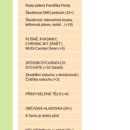
Rady pátera Františka Ferdy
Škodlivost GMO potravin (10+)
Škodlivost: mikrovlnná trouba,
teflonová pánev, mobil... (+19)
.
PLÍSNĚ, KVASINKY,
CHRONICJKÝ ZÁNĚT |
MUDr.Carolyn Dean (+3)
.
ZPŮSOB DÝCHÁNÍ A CO
DÝCHÁTE (+10 článků)
Zkvalitění vzduchu v domácnosti |
Čistička vzduchu (+2)
.
PŘEKYSELENÉ TĚLO (+4)
.
OBČASNÁ HLADOVKA (20+)
K čemu je dobrý půst
.