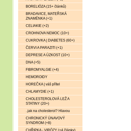
BORELIÓZA (15+ článků)
BRADAVICE, MATEŘSKÁ
ZNAMÉNKA (+1)
CELIAKIE (+2)
CROHNOVA NEMOC (10+)
CUKROVKA | DIABETES (60+)
ČERVI A PARAZITI (+1)
DEPRESE A ÚZKOST (10+)
DNA (+5)
FIBROMYALGIE (+4)
HEMOROIDY
HOREČKA | váš přítel
CHLAMYDIE (+1)
CHOLESTEROLOVÁ LEŽ A
STATINY (20+)
..jak na cholesterol? Hlavou
CHRONICKÝ ÚNAVOVÝ
SYNDROM (+8)
CHŘIPKA - VIRÓZY (+4 články)