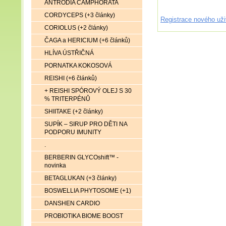
ANTRODIA CAMPHORATA
CORDYCEPS (+3 články)
Registrace nového uži
CORIOLUS (+2 články)
ČAGA a HERICIUM (+6 článků)
HLÍVA ÚSTŘIČNÁ
PORNATKA KOKOSOVÁ
REISHI (+6 článků)
+ REISHI SPÓROVÝ OLEJ S 30
% TRITERPÉNŮ
SHIITAKE (+2 články)
SUPÍK – SIRUP PRO DĚTI NA
PODPORU IMUNITY
.
BERBERIN GLYCOshift™ -
novinka
BETAGLUKAN (+3 články)
BOSWELLIA PHYTOSOME (+1)
DANSHEN CARDIO
PROBIOTIKA BIOME BOOST