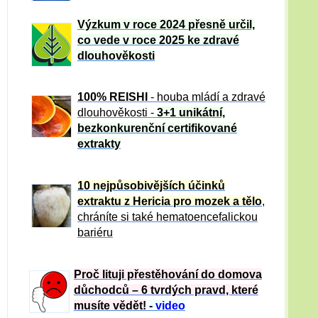
Výzkum v roce 2024 přesně určil,
co vede v roce 2025 ke zdravé
dlouhověkosti
100% REISHI
- houba mládí a zdravé
dlou
h
ověkosti -
3+1 unikátní,
bezkonkurenční certifikované
extrakty
10 nejpůsobivějších účinků
extraktu z Hericia pro mozek a tělo
,
chráníte si také hematoencefalickou
bariéru
Proč lituji přestěhování do domova
důchodců – 6 tvrdých pravd, které
musíte vědět!
-
video