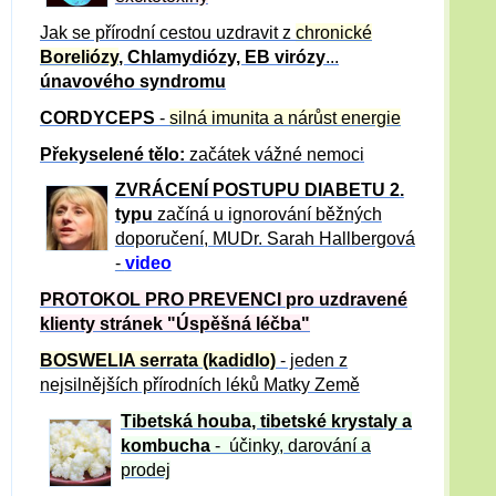
Jak se přírodní cestou uzdravit z
chronické
Boreliózy
, Chlamydiózy, EB virózy
...
únavového syndromu
CORDYCEPS
-
silná imunita a nárůst energie
Překyselené tělo:
začátek vážné nemoci
ZVRÁCE
NÍ POSTUPU DIABETU 2.
typu
začíná u ignorování běžných
doporučení, MUDr. Sarah Hallbergová
-
video
PROTOKOL PRO PREVENCI pro uzdravené
klienty
stránek "Úspěšná léčba"
BOSWELIA serrata (kadidlo)
- jeden z
nejsilnějších přírodních léků Matky Země
Tibetská houba, tibetské
krystaly
a
kombucha
- účinky, darování a
prodej