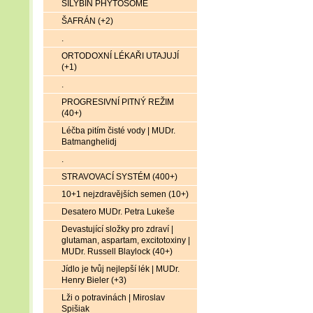
SILYBIN PHYTOSOME
ŠAFRÁN (+2)
.
ORTODOXNÍ LÉKAŘI UTAJUJÍ
(+1)
.
PROGRESIVNÍ PITNÝ REŽIM
(40+)
Léčba pitím čisté vody | MUDr.
Batmanghelidj
.
STRAVOVACÍ SYSTÉM (400+)
10+1 nejzdravějších semen (10+)
Desatero MUDr. Petra Lukeše
Devastující složky pro zdraví |
glutaman, aspartam, excitotoxiny |
MUDr. Russell Blaylock (40+)
Jídlo je tvůj nejlepší lék | MUDr.
Henry Bieler (+3)
Lži o potravinách | Miroslav
Spišiak