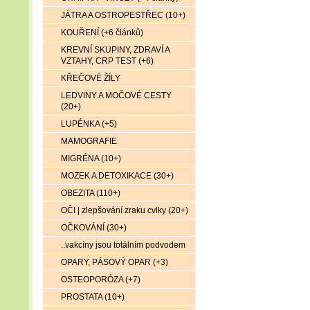
JÁTRA A OSTROPESTŘEC (10+)
KOUŘENÍ (+6 článků)
KREVNÍ SKUPINY, ZDRAVÍ A
VZTAHY, CRP TEST (+6)
KŘEČOVÉ ŽÍLY
LEDVINY A MOČOVÉ CESTY
(20+)
LUPÉNKA (+5)
MAMOGRAFIE
MIGRÉNA (10+)
MOZEK A DETOXIKACE (30+)
OBEZITA (110+)
OČI | zlepšování zraku cviky (20+)
OČKOVÁNÍ (30+)
..vakcíny jsou totálním podvodem
OPARY, PÁSOVÝ OPAR (+3)
OSTEOPORÓZA (+7)
PROSTATA (10+)