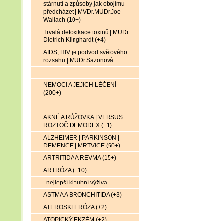
stárnutí a způsoby jak obojímu
předcházet | MVDr.MUDr.Joe
Wallach (10+)
Trvalá detoxikace toxinů | MUDr.
Dietrich Klinghardt (+4)
AIDS, HIV je podvod světového
rozsahu | MUDr.Sazonová
.
NEMOCI A JEJICH LÉČENÍ
(200+)
.
AKNÉ A RŮŽOVKA | VERSUS
ROZTOČ DEMODEX (+1)
ALZHEIMER | PARKINSON |
DEMENCE | MRTVICE (50+)
ARTRITIDA A REVMA (15+)
ARTRÓZA (+10)
..nejlepší kloubní výživa
ASTMA A BRONCHITIDA (+3)
ATEROSKLERÓZA (+2)
ATOPICKÝ EKZÉM (+2)