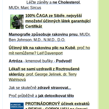
Léčte záněty a
ne Cholesterol
,
MUDr. Marc Sircus
100% ČAGA ze Sibiře, nejvyšší
množství účinných látek garantující
Certifikát
Mamografie způsobuje rakovinu prsu
,
MUDr.
Ben Johnson, M.D., N.M.D., D.O.
Účinný
lék na
rakovinu plic na Kubě
, proč ho
mít nemůžeme?
Leif Davenport
Artróza
- kmenové buňky -
Podvod!
Lékaři se sami uzdravili z Roztroušené
sklerózy
, prof. George Jelinek, dr. Terry
Wahlsová
Jak se skutečně
zdravě
stravovat...
Proč průběžně a
jak detoxikovat tělo
PROTINÁDOROVÝ účinek extraktů