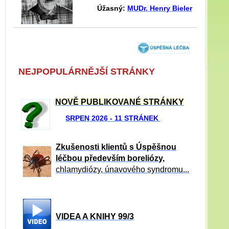
Úžasný:
MUDr. Henry Bieler
NEJPOPULÁRNĚJŠÍ STRÁNKY
NOVĚ PUBLIKOVANÉ STRÁNKY
SRPEN 2026 - 11 STRÁNEK
Zkušenosti klientů s Úspěšnou
léčbou především boreliózy,
chlamydiózy, únavového syndromu...
VIDEA A KNIHY 99/3