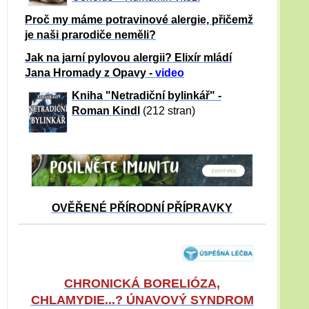
Proč my máme potravinové alergie, přičemž
je naši prarodiče neměli?
Jak na jarní pylovou alergii? Elixír mládí
Jana Hromady z Opavy -
video
Kniha "Netradiční bylinkář" -
Roman Kindl
(212 stran)
OVĚŘENÉ PŘÍRODNÍ PŘÍPRAVKY
CHRONICKÁ BORELIÓZA,
CHLAMYDIE...? ÚNAVOVÝ SYNDROM