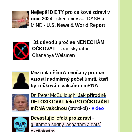
Nejlepší DIETY pro celkové zdraví v
roce 2024 -
středomořská, DASH a
MIND -
U.S. News & World Report
31 důvod
ů proč se NENECHÁM
OČKOVAT
- izraelský rabín
Chananya Weisman
Mezi mladšími Američany prudce
vzrostl nadměrný počet úmrtí, kteří
byli očkováni vakcínou mRNA
Dr. Peter
McCullough:
Jak přírodně
DETOXIKOVAT tělo PO OČKOVÁNÍ
mRNA vakcínou
(protokol) -
video
Devastující efekt pro zdraví
-
glutaman sodný, aspartam a další
excitotoxiny