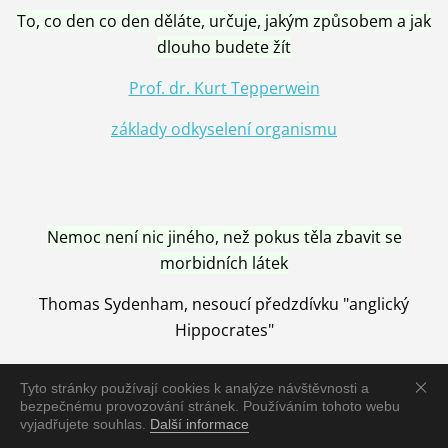
To, co den co den děláte, určuje, jakým způsobem a jak
dlouho budete žít
Prof. dr. Kurt Tepperwein
základy odkyselení organismu
Nemoc není nic jiného, než pokus těla zbavit se
morbidních látek
Thomas Sydenham, nesoucí předzdívku "anglický
Hippocrates"
Tyto stránky používají cookies k analýze návštěvnosti a
bezpečnému provozování stránek. Používáním tohoto webu
vyjadřujete souhlas.
Další informace
Nemoc je vyléčena jen pomocí Přírody, neutralizací a