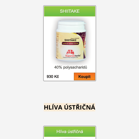
HLÍVA ÚSTŘIČNÁ