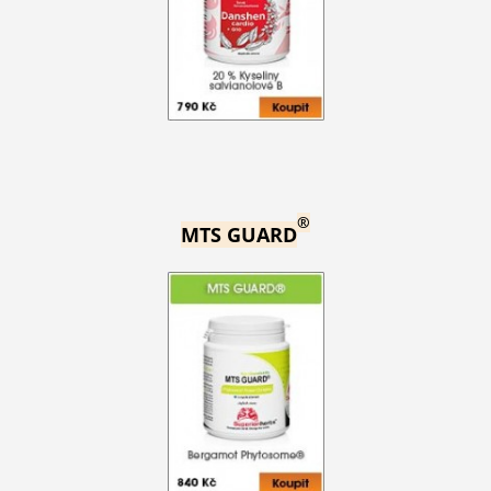
®
MTS GUARD