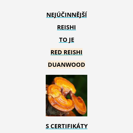
NEJÚČINNĚJŠÍ
REISHI
TO JE
RED REIS
HI
DUANWOOD
S CERTIFIKÁTY