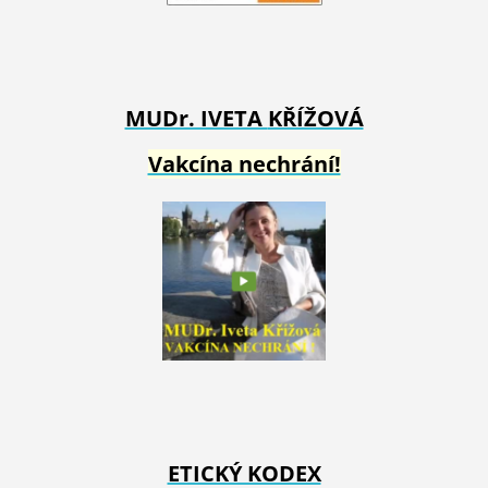
MUDr. IVETA
KŘÍŽOVÁ
Vakcína nechrání!
ETICKÝ KODEX