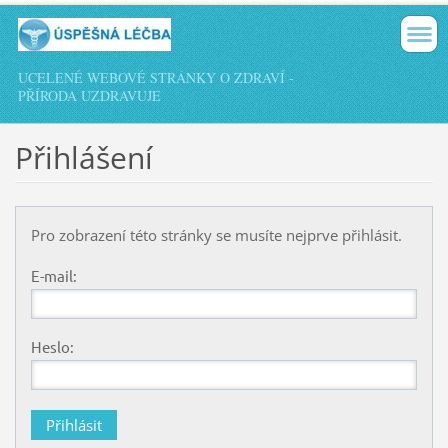
UCELENÉ WEBOVÉ STRÁNKY O ZDRAVÍ -
PŘÍRODA UZDRAVUJE
Přihlášení
Pro zobrazení této stránky se musíte nejprve přihlásit.
E-mail:
Heslo: