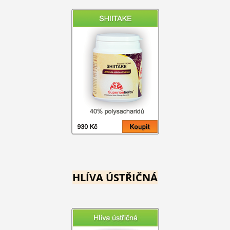
HLÍVA ÚSTŘIČNÁ