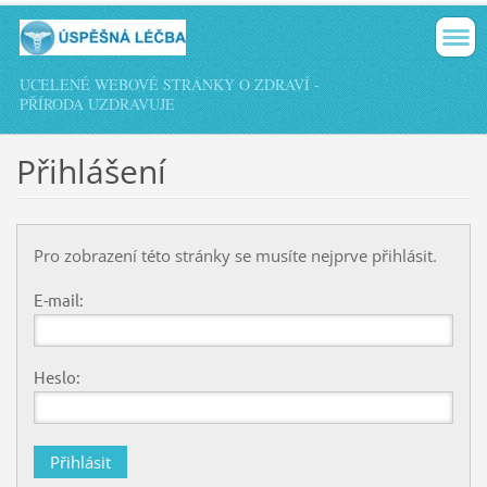
UCELENÉ WEBOVÉ STRÁNKY O ZDRAVÍ -
PŘÍRODA UZDRAVUJE
Přihlášení
Pro zobrazení této stránky se musíte nejprve přihlásit.
E-mail:
Heslo: