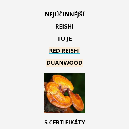
NEJÚČINNĚJŠÍ
REISHI
TO JE
RED REIS
HI
DUANWOOD
S CERTIFIKÁTY