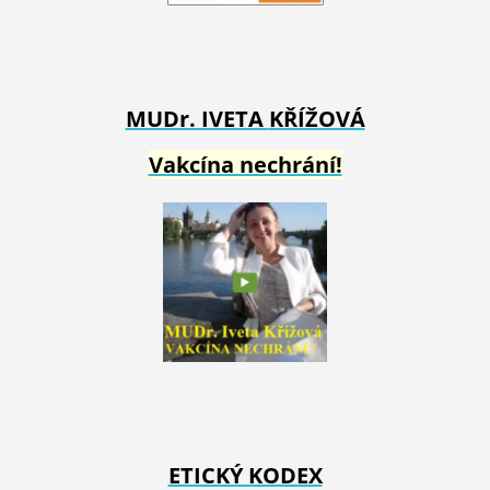
MUDr. IVETA
KŘÍŽOVÁ
Vakcína nechrání!
ETICKÝ KODEX