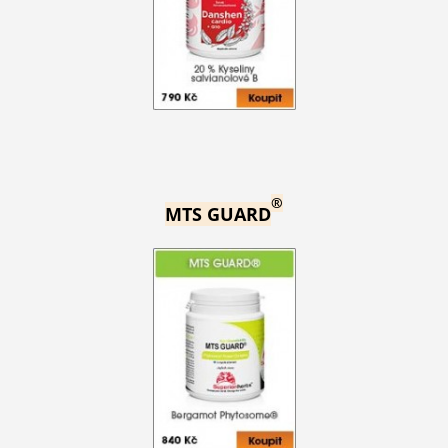
®
MTS GUARD