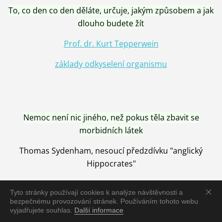
To, co den co den děláte, určuje, jakým způsobem a jak
dlouho budete žít
Prof. dr. Kurt Tepperwein
základy odkyselení organismu
Nemoc není nic jiného, než pokus těla zbavit se
morbidních látek
Thomas Sydenham, nesoucí předzdívku "anglický
Hippocrates"
Tyto stránky používají cookies k analýze návštěvnosti a
bezpečnému provozování stránek. Používáním tohoto webu
vyjadřujete souhlas.
Další informace
Nemoc je vyléčena jen pomocí Přírody, neutralizací a