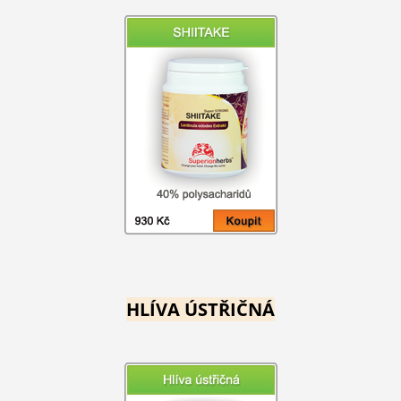
HLÍVA ÚSTŘIČNÁ