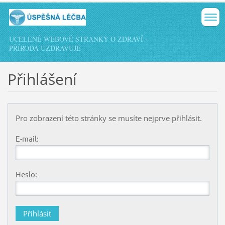
UCELENÉ WEBOVÉ STRÁNKY O ZDRAVÍ -
PŘÍRODA UZDRAVUJE
Přihlášení
Pro zobrazení této stránky se musíte nejprve přihlásit.
E-mail:
Heslo: