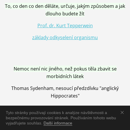
To, co den co den děláte, určuje, jakým způsobem a jak
dlouho budete žít
Prof. dr. Kurt Tepperwein
základy odkyselení organismu
Nemoc není nic jiného, než pokus těla zbavit se
morbidních látek
Thomas Sydenham, nesoucí předzdívku "anglický
Hippocrates"
Tyto stránky používají cookies k analýze návštěvnosti a
bezpečnému provozování stránek. Používáním tohoto webu
vyjadřujete souhlas.
Další informace
Nemoc je vyléčena jen pomocí Přírody, neutralizací a