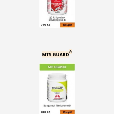
®
MTS GUARD