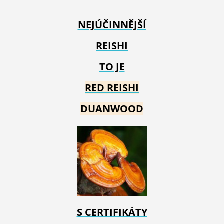
NEJÚČINNĚJŠÍ
REISHI
TO JE
RED REIS
HI
DUANWOOD
S CERTIFIKÁTY