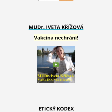
MUDr. IVETA
KŘÍŽOVÁ
Vakcína nechrání!
ETICKÝ KODEX