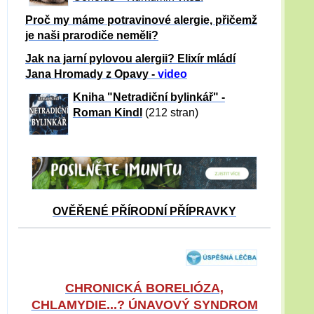
Proč my máme potravinové alergie, přičemž
je naši prarodiče neměli?
Jak na jarní pylovou alergii? Elixír mládí
Jana Hromady z Opavy -
video
Kniha "Netradiční bylinkář" -
Roman Kindl
(212 stran)
OVĚŘENÉ PŘÍRODNÍ PŘÍPRAVKY
CHRONICKÁ BORELIÓZA,
CHLAMYDIE...? ÚNAVOVÝ SYNDROM