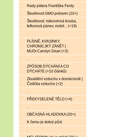
Rady pátera Františka Ferdy
Škodlivost GMO potravin (10+)
Škodlivost: mikrovlnná trouba,
teflonová pánev, mobil... (+19)
.
PLÍSNĚ, KVASINKY,
CHRONICJKÝ ZÁNĚT |
MUDr.Carolyn Dean (+3)
.
ZPŮSOB DÝCHÁNÍ A CO
DÝCHÁTE (+10 článků)
Zkvalitění vzduchu v domácnosti |
Čistička vzduchu (+2)
.
PŘEKYSELENÉ TĚLO (+4)
.
OBČASNÁ HLADOVKA (20+)
K čemu je dobrý půst
.