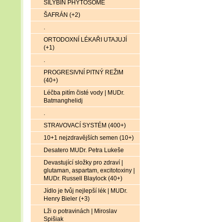
SILYBIN PHYTOSOME
ŠAFRÁN (+2)
.
ORTODOXNÍ LÉKAŘI UTAJUJÍ
(+1)
.
PROGRESIVNÍ PITNÝ REŽIM
(40+)
Léčba pitím čisté vody | MUDr.
Batmanghelidj
.
STRAVOVACÍ SYSTÉM (400+)
10+1 nejzdravějších semen (10+)
Desatero MUDr. Petra Lukeše
Devastující složky pro zdraví |
glutaman, aspartam, excitotoxiny |
MUDr. Russell Blaylock (40+)
Jídlo je tvůj nejlepší lék | MUDr.
Henry Bieler (+3)
Lži o potravinách | Miroslav
Spišiak