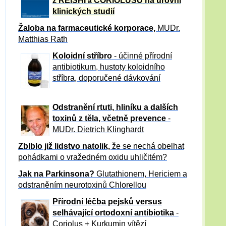
z REISHI
CORIOLUSU
na úrovni
a
klinických studií
Žaloba
na farmaceutické korporace,
MUDr.
Matthias Rath
Koloidní stříbro
- účinné přírodní
antibiotikum,
hustoty koloidního
stříbra, doporučené dávkování
Odstranění rtuti, hliníku a dalších
toxinů z těla, včetně p
revence
-
MUDr. Dietrich Klinghardt
Zblblo již lidstvo natolik,
že se nechá obelhat
pohádkami o vražedném oxidu uhličitém?
Jak na Parkinsona?
Glutathionem, Hericiem a
odstraněním neurotoxinů Chlorellou
Přírodní léčba pejsků versus
selhávající ortodoxní antibiotika
-
Coriolus + Kurkumin vítězí