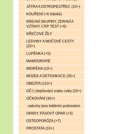
JÁTRA A OSTROPESTŘEC (10+)
KOUŘENÍ (+6 článků)
KREVNÍ SKUPINY, ZDRAVÍ A
VZTAHY, CRP TEST (+6)
KŘEČOVÉ ŽÍLY
LEDVINY A MOČOVÉ CESTY
(20+)
LUPÉNKA (+5)
MAMOGRAFIE
MIGRÉNA (10+)
MOZEK A DETOXIKACE (30+)
OBEZITA (110+)
OČI | zlepšování zraku cviky (20+)
OČKOVÁNÍ (30+)
..vakcíny jsou totálním podvodem
OPARY, PÁSOVÝ OPAR (+3)
OSTEOPORÓZA (+7)
PROSTATA (10+)