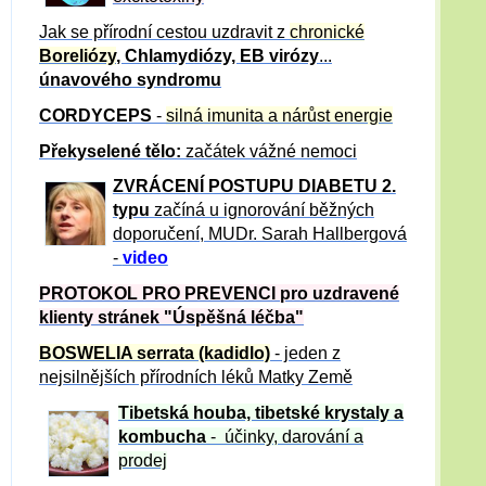
Jak se přírodní cestou uzdravit z
chronické
Boreliózy
, Chlamydiózy, EB virózy
...
únavového syndromu
CORDYCEPS
-
silná imunita a nárůst energie
Překyselené tělo:
začátek vážné nemoci
ZVRÁCE
NÍ POSTUPU DIABETU 2.
typu
začíná u ignorování běžných
doporučení, MUDr. Sarah Hallbergová
-
video
PROTOKOL PRO PREVENCI pro uzdravené
klienty
stránek "Úspěšná léčba"
BOSWELIA serrata (kadidlo)
- jeden z
nejsilnějších přírodních léků Matky Země
Tibetská houba, tibetské
krystaly
a
kombucha
- účinky, darování a
prodej