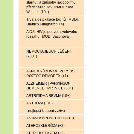
stárnutí a způsoby jak obojímu
předcházet | MVDr.MUDr.Joe
Wallach (10+)
Trvalá detoxikace toxinů | MUDr.
Dietrich Klinghardt (+4)
AIDS, HIV je podvod světového
rozsahu | MUDr.Sazonová
.
NEMOCI A JEJICH LÉČENÍ
(200+)
.
AKNÉ A RŮŽOVKA | VERSUS
ROZTOČ DEMODEX (+1)
ALZHEIMER | PARKINSON |
DEMENCE | MRTVICE (50+)
ARTRITIDA A REVMA (15+)
ARTRÓZA (+10)
..nejlepší kloubní výživa
ASTMA A BRONCHITIDA (+3)
ATEROSKLERÓZA (+2)
ATOPICKÝ EKZÉM (+2)