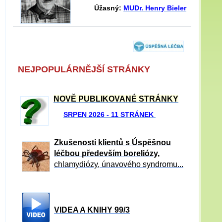
Úžasný:
MUDr. Henry Bieler
NEJPOPULÁRNĚJŠÍ STRÁNKY
NOVĚ PUBLIKOVANÉ STRÁNKY
SRPEN 2026 - 11 STRÁNEK
Zkušenosti klientů s Úspěšnou
léčbou především boreliózy,
chlamydiózy, únavového syndromu...
VIDEA A KNIHY 99/3