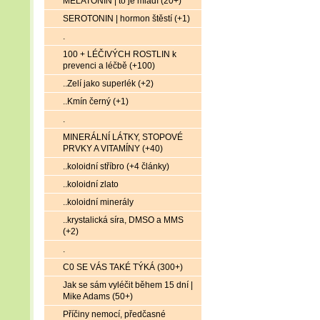
MELATONIN | to je mládí (20+)
SEROTONIN | hormon štěstí (+1)
.
100 + LÉČIVÝCH ROSTLIN k
prevenci a léčbě (+100)
..Zelí jako superlék (+2)
..Kmín černý (+1)
.
MINERÁLNÍ LÁTKY, STOPOVÉ
PRVKY A VITAMÍNY (+40)
..koloidní stříbro (+4 články)
..koloidní zlato
..koloidní minerály
..krystalická síra, DMSO a MMS
(+2)
.
C0 SE VÁS TAKÉ TÝKÁ (300+)
Jak se sám vyléčit během 15 dní |
Mike Adams (50+)
Příčiny nemocí, předčasné