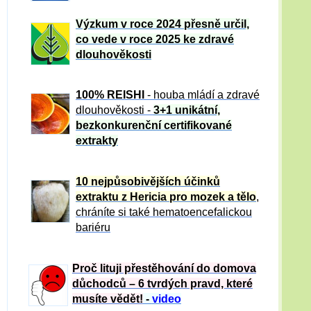
Výzkum v roce 2024 přesně určil,
co vede v roce 2025 ke zdravé
dlouhověkosti
100% REISHI
- houba mládí a zdravé
dlou
h
ověkosti -
3+1 unikátní,
bezkonkurenční certifikované
extrakty
10 nejpůsobivějších účinků
extraktu z Hericia pro mozek a tělo
,
chráníte si také hematoencefalickou
bariéru
Proč lituji přestěhování do domova
důchodců – 6 tvrdých pravd, které
musíte vědět!
-
video