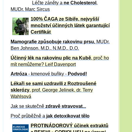
Léčte záněty a
ne Cholesterol
,
MUDr. Marc Sircus
100% ČAGA ze Sibiře, nejvyšší
množství účinných látek garantující
Certifikát
Mamografie způsobuje rakovinu prsu
,
MUDr.
Ben Johnson, M.D., N.M.D., D.O.
Účinný
lék na
rakovinu plic na Kubě
, proč ho
mít nemůžeme?
Leif Davenport
Artróza
- kmenové buňky -
Podvod!
Lékaři se sami uzdravili z Roztroušené
sklerózy
, prof. George Jelinek, dr. Terry
Wahlsová
Jak se skutečně
zdravě
stravovat...
Proč průběžně a
jak detoxikovat tělo
PROTINÁDOROVÝ účinek extraktů