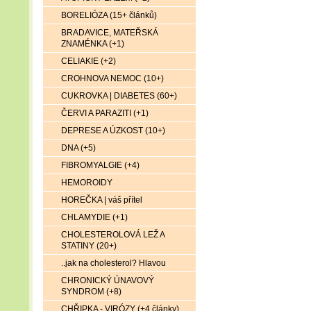
BORELIÓZA (15+ článků)
BRADAVICE, MATEŘSKÁ
ZNAMÉNKA (+1)
CELIAKIE (+2)
CROHNOVA NEMOC (10+)
CUKROVKA | DIABETES (60+)
ČERVI A PARAZITI (+1)
DEPRESE A ÚZKOST (10+)
DNA (+5)
FIBROMYALGIE (+4)
HEMOROIDY
HOREČKA | váš přítel
CHLAMYDIE (+1)
CHOLESTEROLOVÁ LEŽ A
STATINY (20+)
..jak na cholesterol? Hlavou
CHRONICKÝ ÚNAVOVÝ
SYNDROM (+8)
CHŘIPKA - VIRÓZY (+4 články)