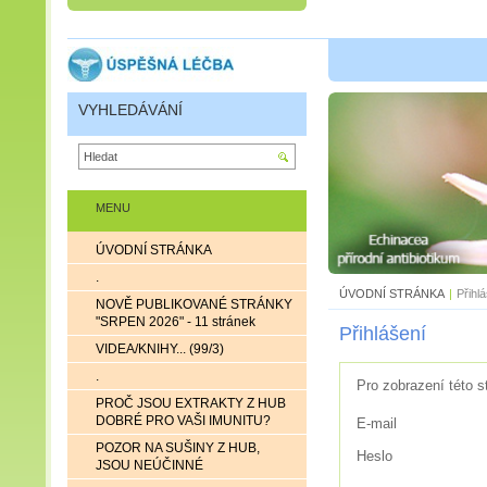
VYHLEDÁVÁNÍ
MENU
ÚVODNÍ STRÁNKA
.
ÚVODNÍ STRÁNKA
|
Přihl
NOVĚ PUBLIKOVANÉ STRÁNKY
"SRPEN 2026" - 11 stránek
Přihlášení
VIDEA/KNIHY... (99/3)
.
Pro zobrazení této s
PROČ JSOU EXTRAKTY Z HUB
DOBRÉ PRO VAŠI IMUNITU?
E-mail
POZOR NA SUŠINY Z HUB,
Heslo
JSOU NEÚČINNÉ