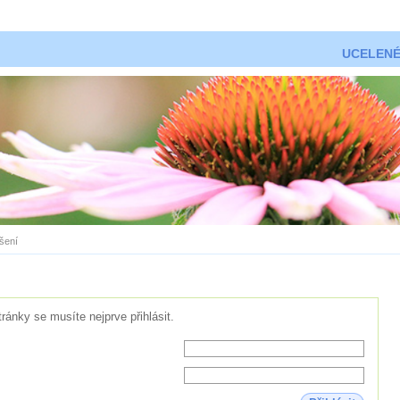
UCELENÉ
ášení
tránky se musíte nejprve přihlásit.