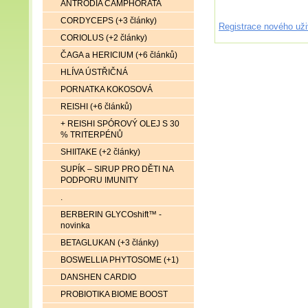
ANTRODIA CAMPHORATA
CORDYCEPS (+3 články)
Registrace nového uži
CORIOLUS (+2 články)
ČAGA a HERICIUM (+6 článků)
HLÍVA ÚSTŘIČNÁ
PORNATKA KOKOSOVÁ
REISHI (+6 článků)
+ REISHI SPÓROVÝ OLEJ S 30
% TRITERPÉNŮ
SHIITAKE (+2 články)
SUPÍK – SIRUP PRO DĚTI NA
PODPORU IMUNITY
.
BERBERIN GLYCOshift™ -
novinka
BETAGLUKAN (+3 články)
BOSWELLIA PHYTOSOME (+1)
DANSHEN CARDIO
PROBIOTIKA BIOME BOOST