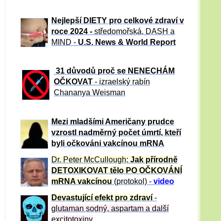
Nejlepší DIETY pro celkové zdraví v
roce 2024 -
středomořská, DASH a
MIND -
U.S. News & World Report
31 důvod
ů proč se NENECHÁM
OČKOVAT
- izraelský rabín
Chananya Weisman
Mezi mladšími Američany prudce
vzrostl nadměrný počet úmrtí, kteří
byli očkováni vakcínou mRNA
Dr. Peter
McCullough:
Jak přírodně
DETOXIKOVAT tělo PO OČKOVÁNÍ
mRNA vakcínou
(protokol) -
video
Devastující efekt pro zdraví
-
glutaman sodný, aspartam a další
excitotoxiny