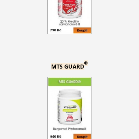
®
MTS GUARD