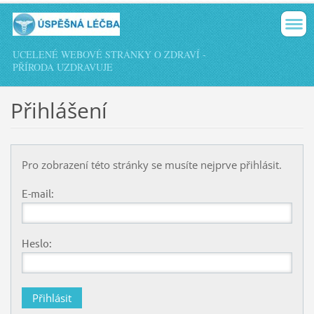
UCELENÉ WEBOVÉ STRÁNKY O ZDRAVÍ -
PŘÍRODA UZDRAVUJE
Přihlášení
Pro zobrazení této stránky se musíte nejprve přihlásit.
E-mail:
Heslo: