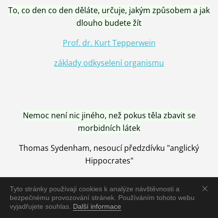
To, co den co den děláte, určuje, jakým způsobem a jak
dlouho budete žít
Prof. dr. Kurt Tepperwein
základy odkyselení organismu
Nemoc není nic jiného, než pokus těla zbavit se
morbidních látek
Thomas Sydenham, nesoucí předzdívku "anglický
Hippocrates"
Tyto stránky používají cookies k analýze návštěvnosti a
bezpečnému provozování stránek. Používáním tohoto webu
vyjadřujete souhlas.
Další informace
Nemoc je vyléčena jen pomocí Přírody, neutralizací a