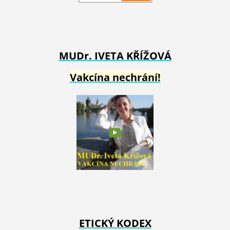
MUDr. IVETA
KŘÍŽOVÁ
Vakcína nechrání!
ETICKÝ KODEX