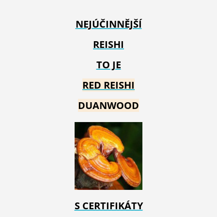
NEJÚČINNĚJŠÍ
REISHI
TO JE
RED REIS
HI
DUANWOOD
S CERTIFIKÁTY