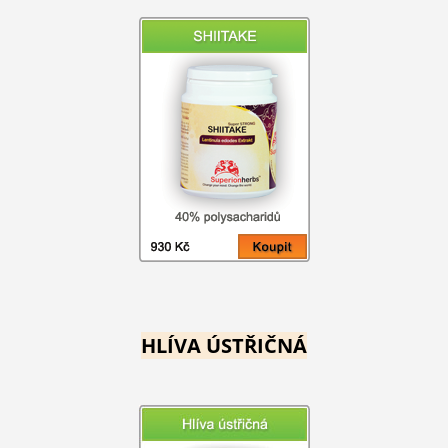
HLÍVA ÚSTŘIČNÁ