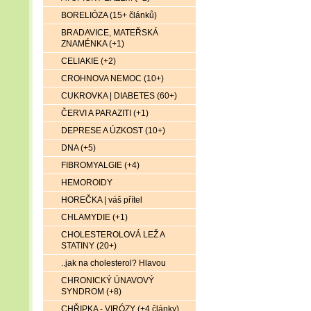
BORELIÓZA (15+ článků)
BRADAVICE, MATEŘSKÁ
ZNAMÉNKA (+1)
CELIAKIE (+2)
CROHNOVA NEMOC (10+)
CUKROVKA | DIABETES (60+)
ČERVI A PARAZITI (+1)
DEPRESE A ÚZKOST (10+)
DNA (+5)
FIBROMYALGIE (+4)
HEMOROIDY
HOREČKA | váš přítel
CHLAMYDIE (+1)
CHOLESTEROLOVÁ LEŽ A
STATINY (20+)
..jak na cholesterol? Hlavou
CHRONICKÝ ÚNAVOVÝ
SYNDROM (+8)
CHŘIPKA - VIRÓZY (+4 články)