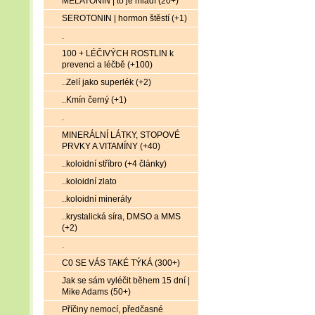
MELATONIN | to je mládí (20+)
SEROTONIN | hormon štěstí (+1)
.
100 + LÉČIVÝCH ROSTLIN k
prevenci a léčbě (+100)
..Zelí jako superlék (+2)
..Kmín černý (+1)
.
MINERÁLNÍ LÁTKY, STOPOVÉ
PRVKY A VITAMÍNY (+40)
..koloidní stříbro (+4 články)
..koloidní zlato
..koloidní minerály
..krystalická síra, DMSO a MMS
(+2)
.
C0 SE VÁS TAKÉ TÝKÁ (300+)
Jak se sám vyléčit během 15 dní |
Mike Adams (50+)
Příčiny nemocí, předčasné