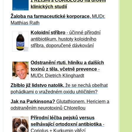
z REISHI
CORIOLUSU
na úrovni
a
klinických studií
Žaloba
na farmaceutické korporace,
MUDr.
Matthias Rath
Koloidní stříbro
- účinné přírodní
antibiotikum,
hustoty koloidního
stříbra, doporučené dávkování
Odstranění rtuti, hliníku a dalších
toxinů z těla, včetně p
revence
-
MUDr. Dietrich Klinghardt
Zblblo již lidstvo natolik,
že se nechá obelhat
pohádkami o vražedném oxidu uhličitém?
Jak na Parkinsona?
Glutathionem, Hericiem a
odstraněním neurotoxinů Chlorellou
Přírodní léčba pejsků versus
selhávající ortodoxní antibiotika
-
Coriolus + Kurkumin vítězí