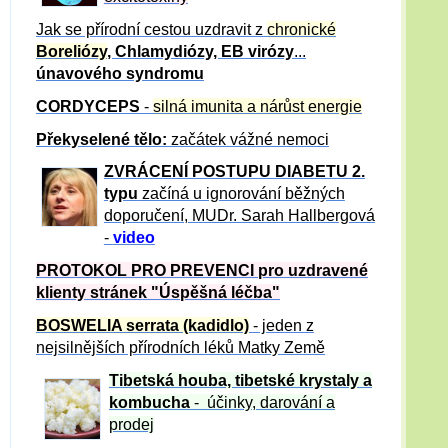
Jak se přírodní cestou uzdravit z
chronické
Boreliózy
, Chlamydiózy, EB virózy
...
únavového syndromu
CORDYCEPS
-
silná imunita a nárůst energie
Překyselené tělo:
začátek vážné nemoci
ZVRÁCE
NÍ POSTUPU DIABETU 2.
typu
začíná u ignorování běžných
doporučení, MUDr. Sarah Hallbergová
-
video
PROTOKOL PRO PREVENCI pro uzdravené
klienty
stránek "Úspěšná léčba"
BOSWELIA serrata (kadidlo)
- jeden z
nejsilnějších přírodních léků Matky Země
Tibetská houba, tibetské
krystaly
a
kombucha
- účinky, darování a
prodej