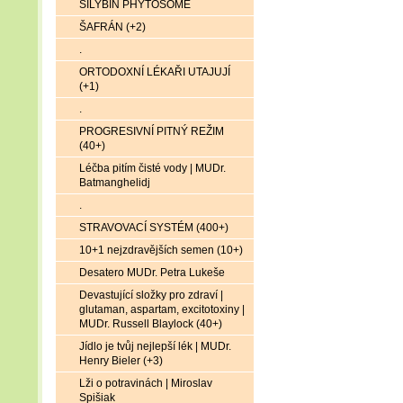
SILYBIN PHYTOSOME
ŠAFRÁN (+2)
.
ORTODOXNÍ LÉKAŘI UTAJUJÍ
(+1)
.
PROGRESIVNÍ PITNÝ REŽIM
(40+)
Léčba pitím čisté vody | MUDr.
Batmanghelidj
.
STRAVOVACÍ SYSTÉM (400+)
10+1 nejzdravějších semen (10+)
Desatero MUDr. Petra Lukeše
Devastující složky pro zdraví |
glutaman, aspartam, excitotoxiny |
MUDr. Russell Blaylock (40+)
Jídlo je tvůj nejlepší lék | MUDr.
Henry Bieler (+3)
Lži o potravinách | Miroslav
Spišiak