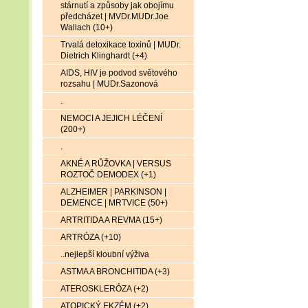
stárnutí a způsoby jak obojímu
předcházet | MVDr.MUDr.Joe
Wallach (10+)
Trvalá detoxikace toxinů | MUDr.
Dietrich Klinghardt (+4)
AIDS, HIV je podvod světového
rozsahu | MUDr.Sazonová
.
NEMOCI A JEJICH LÉČENÍ
(200+)
.
AKNÉ A RŮŽOVKA | VERSUS
ROZTOČ DEMODEX (+1)
ALZHEIMER | PARKINSON |
DEMENCE | MRTVICE (50+)
ARTRITIDA A REVMA (15+)
ARTRÓZA (+10)
..nejlepší kloubní výživa
ASTMA A BRONCHITIDA (+3)
ATEROSKLERÓZA (+2)
ATOPICKÝ EKZÉM (+2)