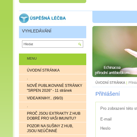
VYHLEDÁVÁNÍ
MENU
ÚVODNÍ STRÁNKA
.
ÚVODNÍ STRÁNKA
|
Přihl
NOVĚ PUBLIKOVANÉ STRÁNKY
"SRPEN 2026" - 11 stránek
Přihlášení
VIDEA/KNIHY... (99/3)
.
Pro zobrazení této s
PROČ JSOU EXTRAKTY Z HUB
DOBRÉ PRO VAŠI IMUNITU?
E-mail
POZOR NA SUŠINY Z HUB,
Heslo
JSOU NEÚČINNÉ