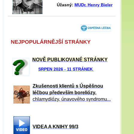
Úžasný:
MUDr. Henry Bieler
NEJPOPULÁRNĚJŠÍ STRÁNKY
NOVĚ PUBLIKOVANÉ STRÁNKY
SRPEN 2026 - 11 STRÁNEK
Zkušenosti klientů s Úspěšnou
léčbou především boreliózy,
chlamydiózy, únavového syndromu...
VIDEA A KNIHY 99/3