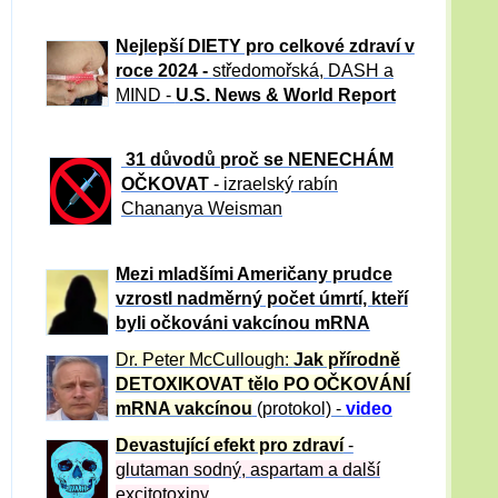
Nejlepší DIETY pro celkové zdraví v
roce 2024 -
středomořská, DASH a
MIND -
U.S. News & World Report
31 důvod
ů proč se NENECHÁM
OČKOVAT
- izraelský rabín
Chananya Weisman
Mezi mladšími Američany prudce
vzrostl nadměrný počet úmrtí, kteří
byli očkováni vakcínou mRNA
Dr. Peter
McCullough:
Jak přírodně
DETOXIKOVAT tělo PO OČKOVÁNÍ
mRNA vakcínou
(protokol) -
video
Devastující efekt pro zdraví
-
glutaman sodný, aspartam a další
excitotoxiny