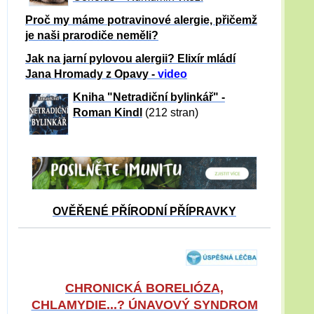
Proč my máme potravinové alergie, přičemž
je naši prarodiče neměli?
Jak na jarní pylovou alergii? Elixír mládí
Jana Hromady z Opavy -
video
Kniha "Netradiční bylinkář" -
Roman Kindl
(212 stran)
OVĚŘENÉ PŘÍRODNÍ PŘÍPRAVKY
CHRONICKÁ BORELIÓZA,
CHLAMYDIE...? ÚNAVOVÝ SYNDROM