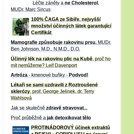
Léčte záněty a
ne Cholesterol
,
MUDr. Marc Sircus
100% ČAGA ze Sibiře, nejvyšší
množství účinných látek garantující
Certifikát
Mamografie způsobuje rakovinu prsu
,
MUDr.
Ben Johnson, M.D., N.M.D., D.O.
Účinný
lék na
rakovinu plic na Kubě
, proč ho
mít nemůžeme?
Leif Davenport
Artróza
- kmenové buňky -
Podvod!
Lékaři se sami uzdravili z Roztroušené
sklerózy
, prof. George Jelinek, dr. Terry
Wahlsová
Jak se skutečně
zdravě
stravovat...
Proč průběžně a
jak detoxikovat tělo
PROTINÁDOROVÝ účinek extraktů