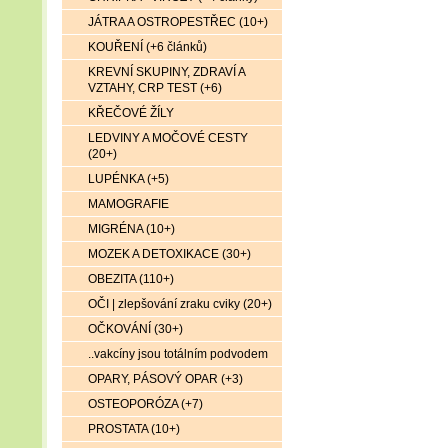
JÁTRA A OSTROPESTŘEC (10+)
KOUŘENÍ (+6 článků)
KREVNÍ SKUPINY, ZDRAVÍ A
VZTAHY, CRP TEST (+6)
KŘEČOVÉ ŽÍLY
LEDVINY A MOČOVÉ CESTY
(20+)
LUPÉNKA (+5)
MAMOGRAFIE
MIGRÉNA (10+)
MOZEK A DETOXIKACE (30+)
OBEZITA (110+)
OČI | zlepšování zraku cviky (20+)
OČKOVÁNÍ (30+)
..vakcíny jsou totálním podvodem
OPARY, PÁSOVÝ OPAR (+3)
OSTEOPORÓZA (+7)
PROSTATA (10+)