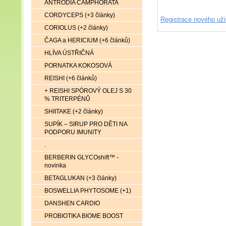
ANTRODIA CAMPHORATA
CORDYCEPS (+3 články)
Registrace nového uži
CORIOLUS (+2 články)
ČAGA a HERICIUM (+6 článků)
HLÍVA ÚSTŘIČNÁ
PORNATKA KOKOSOVÁ
REISHI (+6 článků)
+ REISHI SPÓROVÝ OLEJ S 30
% TRITERPÉNŮ
SHIITAKE (+2 články)
SUPÍK – SIRUP PRO DĚTI NA
PODPORU IMUNITY
.
BERBERIN GLYCOshift™ -
novinka
BETAGLUKAN (+3 články)
BOSWELLIA PHYTOSOME (+1)
DANSHEN CARDIO
PROBIOTIKA BIOME BOOST