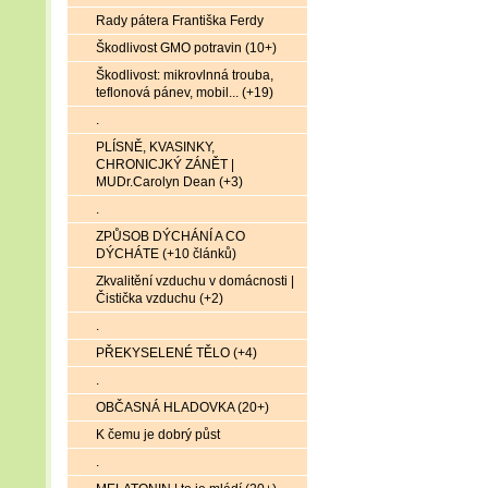
Rady pátera Františka Ferdy
Škodlivost GMO potravin (10+)
Škodlivost: mikrovlnná trouba,
teflonová pánev, mobil... (+19)
.
PLÍSNĚ, KVASINKY,
CHRONICJKÝ ZÁNĚT |
MUDr.Carolyn Dean (+3)
.
ZPŮSOB DÝCHÁNÍ A CO
DÝCHÁTE (+10 článků)
Zkvalitění vzduchu v domácnosti |
Čistička vzduchu (+2)
.
PŘEKYSELENÉ TĚLO (+4)
.
OBČASNÁ HLADOVKA (20+)
K čemu je dobrý půst
.