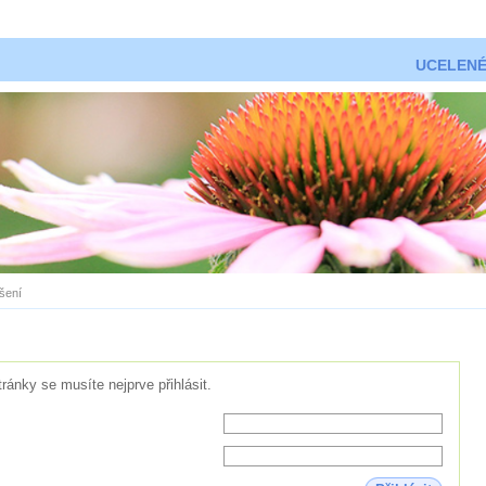
UCELENÉ
ášení
tránky se musíte nejprve přihlásit.