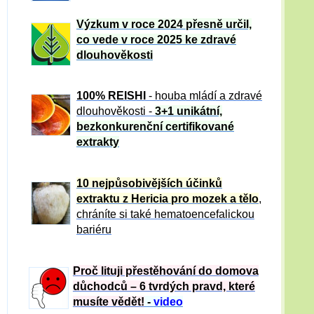
Výzkum v roce 2024 přesně určil,
co vede v roce 2025 ke zdravé
dlouhověkosti
100% REISHI
- houba mládí a zdravé
dlou
h
ověkosti -
3+1 unikátní,
bezkonkurenční certifikované
extrakty
10 nejpůsobivějších účinků
extraktu z Hericia pro mozek a tělo
,
chráníte si také hematoencefalickou
bariéru
Proč lituji přestěhování do domova
důchodců – 6 tvrdých pravd, které
musíte vědět!
-
video