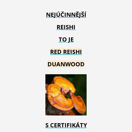
NEJÚČINNĚJŠÍ
REISHI
TO JE
RED REIS
HI
DUANWOOD
S CERTIFIKÁTY