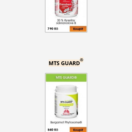
®
MTS GUARD