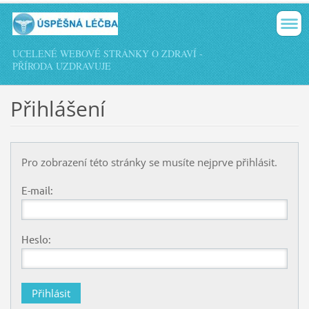
UCELENÉ WEBOVÉ STRÁNKY O ZDRAVÍ -
PŘÍRODA UZDRAVUJE
Přihlášení
Pro zobrazení této stránky se musíte nejprve přihlásit.
E-mail:
Heslo: