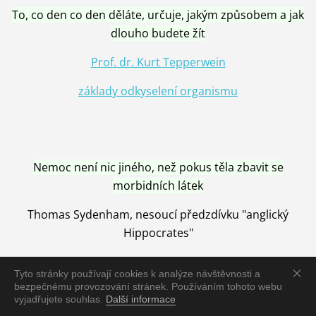
To, co den co den děláte, určuje, jakým způsobem a jak
dlouho budete žít
Prof. dr. Kurt Tepperwein
základy odkyselení organismu
Nemoc není nic jiného, než pokus těla zbavit se
morbidních látek
Thomas Sydenham, nesoucí předzdívku "anglický
Hippocrates"
Tyto stránky používají cookies k analýze návštěvnosti a
bezpečnému provozování stránek. Používáním tohoto webu
vyjadřujete souhlas.
Další informace
Nemoc je vyléčena jen pomocí Přírody, neutralizací a