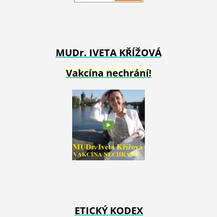
MUDr. IVETA
KŘÍŽOVÁ
Vakcína nechrání!
ETICKÝ KODEX