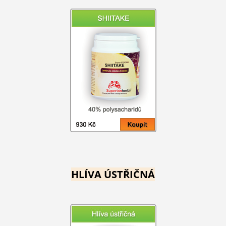
HLÍVA ÚSTŘIČNÁ