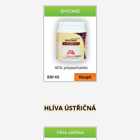
HLÍVA ÚSTŘIČNÁ