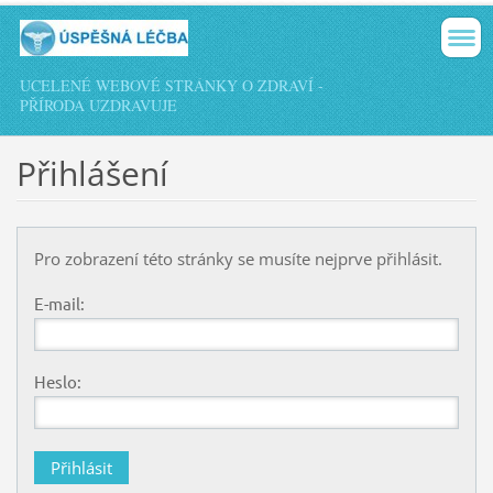
UCELENÉ WEBOVÉ STRÁNKY O ZDRAVÍ -
PŘÍRODA UZDRAVUJE
Přihlášení
Pro zobrazení této stránky se musíte nejprve přihlásit.
E-mail:
Heslo: