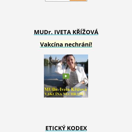
MUDr. IVETA
KŘÍŽOVÁ
Vakcína nechrání!
ETICKÝ KODEX