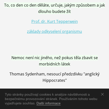
To, co den co den děláte, určuje, jakým způsobem a jak
dlouho budete žít
Prof. dr. Kurt Tepperwein
základy odkyselení organismu
Nemoc není nic jiného, než pokus těla zbavit se
morbidních látek
Thomas Sydenham, nesoucí předzdívku "anglický
Hippocrates"
Tyto stránky používají cookies k analýze návštěvnosti a
bezpečnému provozování stránek. Používáním tohoto webu
vyjadřujete souhlas.
Další informace
Nemoc je vyléčena jen pomocí Přírody, neutralizací a