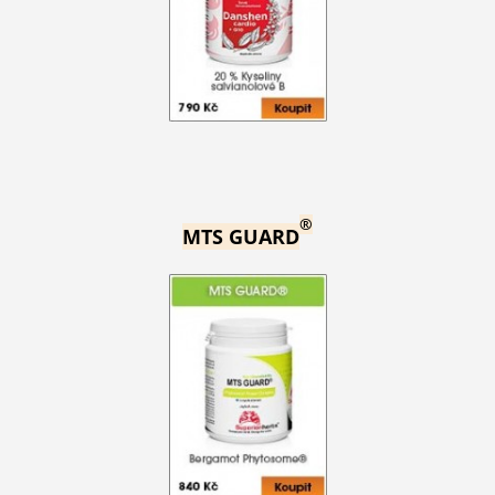
®
MTS GUARD