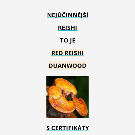
NEJÚČINNĚJŠÍ
REISHI
TO JE
RED REIS
HI
DUANWOOD
S CERTIFIKÁTY